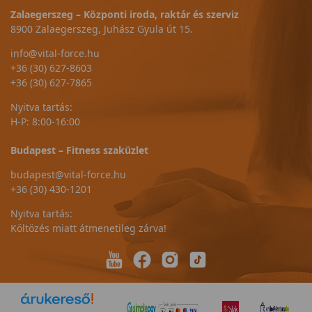
Zalaegerszeg – Központi iroda, raktár és szerviz
8900 Zalaegerszeg, Juhász Gyula út 15.
info@vital-force.hu
+36 (30) 627-8603
+36 (30) 627-7865
Nyitva tartás:
H-P: 8:00-16:00
Budapest – Fitness szaküzlet
budapest@vital-force.hu
+36 (30) 430-1201
Nyitva tartás:
Költözés miatt átmenetileg zárva!