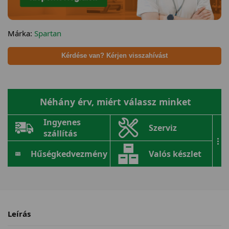
Márka:
Spartan
Kérdése van? Kérjen visszahívást
Néhány érv, miért válassz minket
Ingyenes
Szerviz
szállítás
...
Hűségkedvezmény
Valós készlet
Leírás