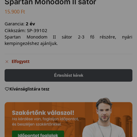
Spartan Monodom II sátor
15.900
Ft
Garancia:
2 év
Cikkszám:
SP-39102
Spartan Monodom II sátor 2-3 fő részére, nyári
kempingezéshez ajánljuk.
Elfogyott
Értesítést kérek
Kívánságlistára tesz