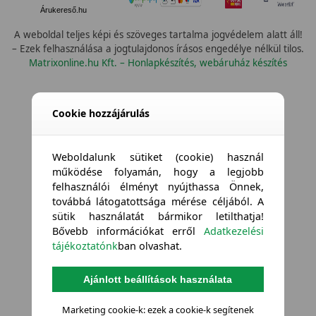
Árukereső.hu
A weboldal teljes képi és szöveges tartalma jogvédelem alatt áll!
– Ezek felhasználása a jogtulajdonos írásos engedélye nélkül tilos.
Matrixonline.hu Kft. – Honlapkészítés, webáruház készítés
Cookie hozzájárulás
Weboldalunk sütiket (cookie) használ
működése folyamán, hogy a legjobb
felhasználói élményt nyújthassa Önnek,
továbbá látogatottsága mérése céljából. A
sütik használatát bármikor letilthatja!
Bővebb információkat erről
Adatkezelési
tájékoztatónk
ban olvashat.
Ajánlott beállítások használata
Marketing cookie-k: ezek a cookie-k segítenek