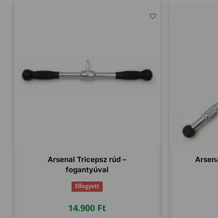
Arsenal Tricepsz rúd –
Arsen
fogantyúval
Elfogyott
14.900
Ft