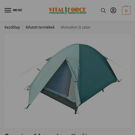
MENÜ
0
Kezdőlap
Kifutott termékek
Monodom II sátor
/
/