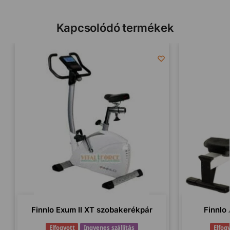
Kapcsolódó termékek
Finnlo Exum II XT szobakerékpár
Finnlo
Elfogyott
Ingyenes szállítás
Elfog