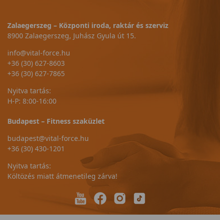
Zalaegerszeg – Központi iroda, raktár és szerviz
8900 Zalaegerszeg, Juhász Gyula út 15.
info@vital-force.hu
+36 (30) 627-8603
+36 (30) 627-7865
Nyitva tartás:
H-P: 8:00-16:00
Budapest – Fitness szaküzlet
budapest@vital-force.hu
+36 (30) 430-1201
Nyitva tartás:
Költözés miatt átmenetileg zárva!