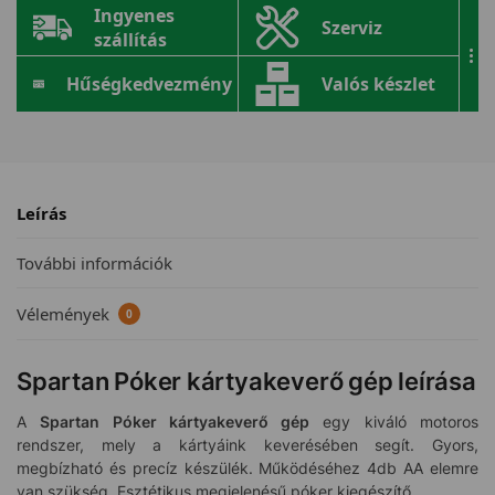
Ingyenes
Szerviz
szállítás
...
Hűségkedvezmény
Valós készlet
Leírás
További információk
Vélemények
0
Spartan Póker kártyakeverő gép leírása
A
Spartan Póker kártyakeverő gép
egy kiváló motoros
rendszer, mely a kártyáink keverésében segít. Gyors,
megbízható és precíz készülék. Működéséhez 4db AA elemre
van szükség. Esztétikus megjelenésű póker kiegészítő.