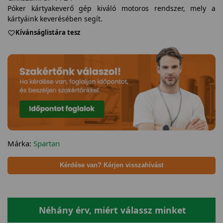
Póker kártyakeverő gép kiváló motoros rendszer, mely a
kártyáink keverésében segít.
Kívánságlistára tesz
Márka:
Spartan
Kérdése van? Kérjen visszahívást
Néhány érv, miért válassz minket