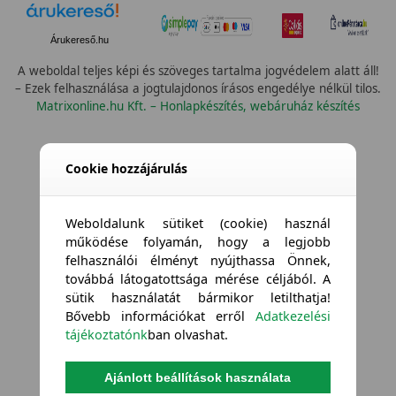
Árukereső.hu
A weboldal teljes képi és szöveges tartalma jogvédelem alatt áll!
– Ezek felhasználása a jogtulajdonos írásos engedélye nélkül tilos.
Matrixonline.hu Kft. – Honlapkészítés, webáruház készítés
Cookie hozzájárulás
Weboldalunk sütiket (cookie) használ
működése folyamán, hogy a legjobb
felhasználói élményt nyújthassa Önnek,
továbbá látogatottsága mérése céljából. A
sütik használatát bármikor letilthatja!
Bővebb információkat erről
Adatkezelési
tájékoztatónk
ban olvashat.
Ajánlott beállítások használata