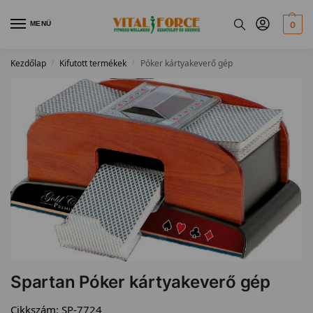
MENÜ
0
Kezdőlap
Kifutott termékek
Póker kártyakeverő gép
/
/
Spartan Póker kártyakeverő gép
Cikkszám:
SP-7724