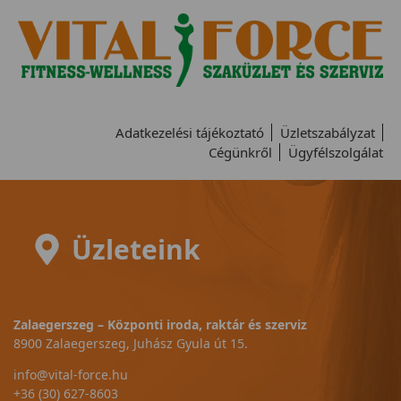
Adatkezelési tájékoztató
Üzletszabályzat
Cégünkről
Ügyfélszolgálat
Üzleteink
Zalaegerszeg – Központi iroda, raktár és szerviz
8900 Zalaegerszeg, Juhász Gyula út 15.
info@vital-force.hu
+36 (30) 627-8603