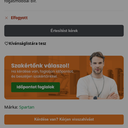
fogásmóddal bír.
Elfogyott
Értesítést kérek
Kívánságlistára tesz
Márka:
Spartan
Kérdése van? Kérjen visszahívást