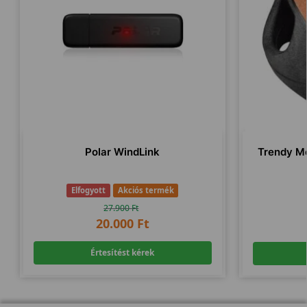
Polar WindLink
Trendy Me
Elfogyott
Akciós termék
27.900
Ft
20.000
Ft
Értesítést kérek