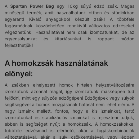
A
Spartan Power Bag
egy 10kg súlyú edző zsák
.
Magas
minőségű termék, amit használhatunk otthon és stúdiókban
egyaránt! Kiváló anyagokból készült zsák! A többféle
fogásmódnak köszönhetően rendkívül változatos edzéseket
végezhetünk. Használatával nem csak izomzatunkat, de az
egyensúlyunkat és kitartásunkat is roppant módon
fejleszthetjük!
A homokzsák használatának
előnyei:
A zsákban elhelyezett homok hirtelen helyzetváltozására
izomzatunk azonnal reagál, így izomzatunk másképpen tud
fejlődni, mint egy súlyzós edzőgépen! Edzőgépek vagy súlyok
segítségével a homok mozgásának hatását nem lehet elérni. A
nagy izmaink mellett, fontos, hogy a kis izmainkat, tartó
izomzatunkat és stabilizációs izmainkat is fejleszteni tudjuk,
ebben is segítséget nyújt a homokzsák. A homokzsákokkal
többféle edzésmód is elérhető, akár a fogáskombinációk
változtatásával, akár a súly csökkentésével, vagy éppen