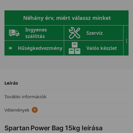
Néhány érv, miért válassz minket
Ingyenes
Szerviz
szállítás
...
Hűségkedvezmény
Valós készlet
Leírás
További információk
Vélemények
0
Spartan Power Bag 15kg leírása