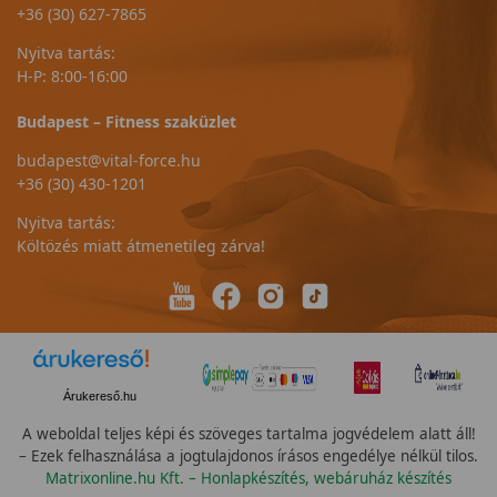
+36 (30) 627-7865
Nyitva tartás:
H-P: 8:00-16:00
Budapest – Fitness szaküzlet
budapest@vital-force.hu
+36 (30) 430-1201
Nyitva tartás:
Költözés miatt átmenetileg zárva!
Árukereső.hu
A weboldal teljes képi és szöveges tartalma jogvédelem alatt áll!
– Ezek felhasználása a jogtulajdonos írásos engedélye nélkül tilos.
Matrixonline.hu Kft. – Honlapkészítés, webáruház készítés