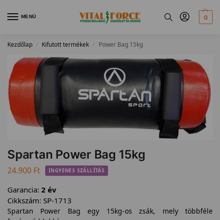
MENÜ
0
Kezdőlap
Kifutott termékek
Power Bag 15kg
/
/
Spartan Power Bag 15kg
24.900
Ft
INGYENES SZÁLLÍTÁS
Garancia:
2 év
Cikkszám:
SP-1713
Spartan Power Bag egy 15kg-os zsák, mely többféle