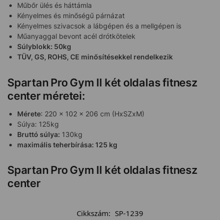
Műbőr ülés és háttámla
Kényelmes és minőségű párnázat
Kényelmes szivacsok a lábgépen és a mellgépen is
Műanyaggal bevont acél drótkötelek
Súlyblokk: 50kg
TÜV, GS, ROHS, CE minősítésekkel rendelkezik
Spartan Pro Gym II két oldalas fitnesz
center méretei:
Mérete
: 220 x 102 x 206 cm (HxSZxM)
Súlya: 125kg
Bruttó súlya:
130kg
maximális teherbírása: 125 kg
Spartan Pro Gym II két oldalas fitnesz
center
Cikkszám:
SP-1239