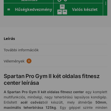
...
Hűségkedvezmény
Valós készlet
Leírás
További információk
Vélemények
0
Spartan Pro Gym II két oldalas fitnesz
center leírása
A Spartan Pro Gym II két oldalas fitnesz center
egy komplett
multifunkciós, minőségi, nagy teherbírású lapsúlyos kondigép.
Erősített
acél csőváz
ból készült, mely átmérője
50mm
,
maximális teherbírása 125kg
. Egy géppel szinte minden