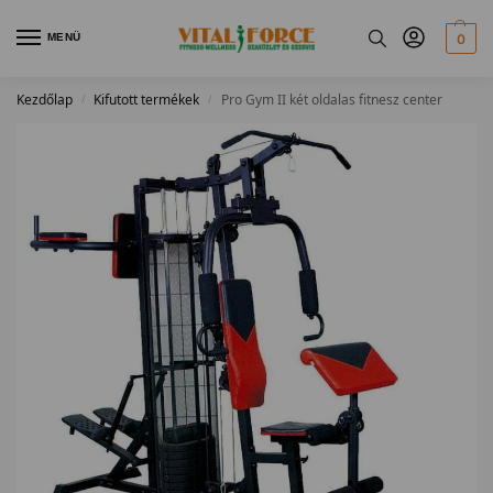
MENÜ
0
Kezdőlap
Kifutott termékek
Pro Gym II két oldalas fitnesz center
/
/