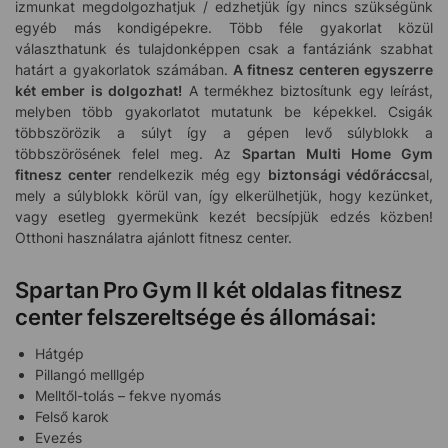
izmunkat megdolgozhatjuk / edzhetjük így nincs szükségünk
egyéb más kondigépekre. Több féle gyakorlat közül
választhatunk és tulajdonképpen csak a fantáziánk szabhat
határt a gyakorlatok számában.
A fitnesz centeren egyszerre
két ember is dolgozhat!
A termékhez biztosítunk egy leírást,
melyben több gyakorlatot mutatunk be képekkel. Csigák
többszörözik a súlyt így a gépen levő súlyblokk a
többszörösének felel meg. Az
Spartan Multi Home Gym
fitnesz center
rendelkezik még egy
biztonsági védőráccs
al,
mely a súlyblokk körül van, így elkerülhetjük, hogy kezünket,
vagy esetleg gyermekünk kezét becsípjük edzés közben!
Otthoni használatra ajánlott fitnesz center.
Spartan Pro Gym II két oldalas fitnesz
center felszereltsége és állomásai:
Hátgép
Pillangó melllgép
Melltől-tolás – fekve nyomás
Felső karok
Evezés