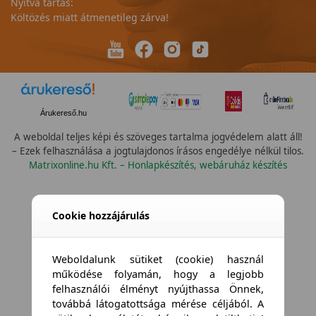
Nyitva tartás:
Költözés miatt átmenetileg zárva!
Árukereső.hu
A weboldal teljes képi és szöveges tartalma jogvédelem alatt áll!
– Ezek felhasználása a jogtulajdonos írásos engedélye nélkül tilos.
Matrixonline.hu Kft. – Honlapkészítés, webáruház készítés
Cookie hozzájárulás
Weboldalunk sütiket (cookie) használ
működése folyamán, hogy a legjobb
felhasználói élményt nyújthassa Önnek,
továbbá látogatottsága mérése céljából. A