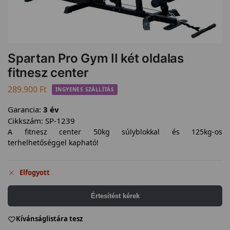
Spartan Pro Gym II két oldalas
fitnesz center
289.900
Ft
INGYENES SZÁLLÍTÁS
Garancia:
3 év
Cikkszám:
SP-1239
A fitnesz center 50kg súlyblokkal és 125kg-os
terhelhetőséggel kapható!
Elfogyott
Értesítést kérek
Kívánságlistára tesz