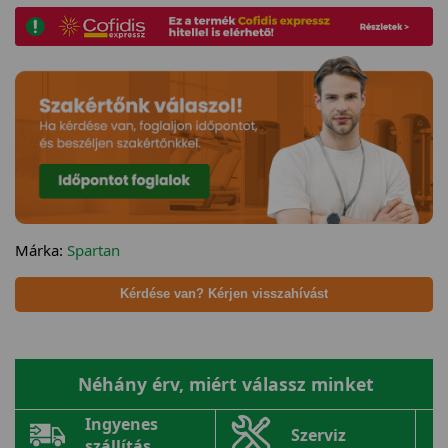
Márka:
Spartan
Kérdése van? Kérjen visszahívást
Néhány érv, miért válassz minket
Ingyenes
Szerviz
szállítás