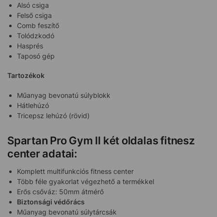
Alsó csiga
Felső csiga
Comb feszítő
Tolódzkodó
Hasprés
Taposó gép
Tartozékok
Műanyag bevonatú súlyblokk
Hátlehúzó
Tricepsz lehúzó (rövid)
Spartan Pro Gym II két oldalas fitnesz
center adatai:
Komplett multifunkciós fitness center
Több féle gyakorlat végezhető a termékkel
Erős csőváz: 50mm átmérő
Biztonsági védőrács
Műanyag bevonatú súlytárcsák