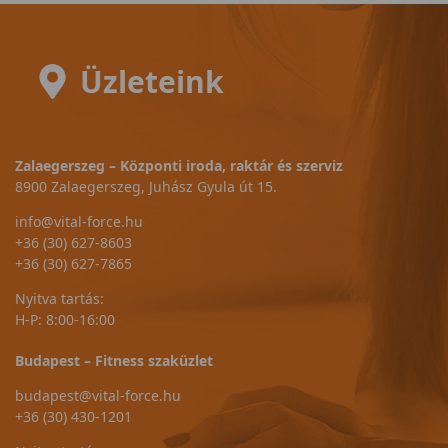
Üzleteink
Zalaegerszeg – Központi iroda, raktár és szerviz
8900 Zalaegerszeg, Juhász Gyula út 15.
info@vital-force.hu
+36 (30) 627-8603
+36 (30) 627-7865
Nyitva tartás:
H-P: 8:00-16:00
Budapest – Fitness szaküzlet
budapest@vital-force.hu
+36 (30) 430-1201