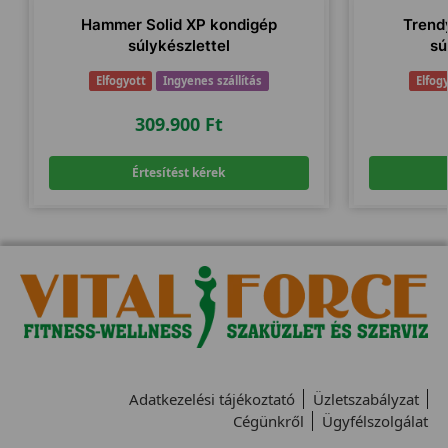
Hammer Solid XP kondigép
Trend
súlykészlettel
sú
Elfogyott
Ingyenes szállítás
Elfog
309.900
Ft
Értesítést kérek
Adatkezelési tájékoztató
Üzletszabályzat
Cégünkről
Ügyfélszolgálat