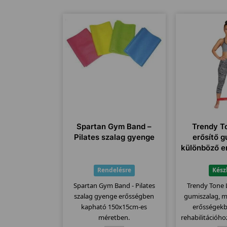
Spartan Gym Band –
Trendy T
Pilates szalag gyenge
erősítő 
különböző 
Rendelésre
Kész
Spartan Gym Band - Pilates
Trendy Tone 
szalag gyenge erősségben
gumiszalag, 
kapható 150x15cm-es
erősségek
méretben.
rehabilitációho