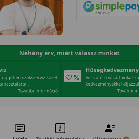
Néhány érv, miért válassz minket
viz
Hűségkedvezmény
független szakszerviz közel
Visszatérő vásárlóinkat k
tapasztalattal.
kedvezményekkel díjazzu
További információ
További i