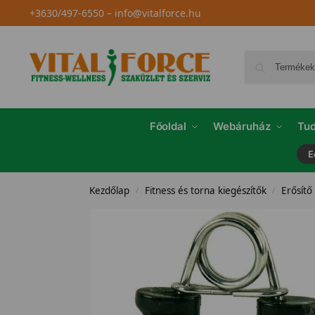
+3630/497-6550
–
info@vitalforce.hu
Főoldal
Webáruház
Tud
E
Kezdőlap
Fitness és torna kiegészítők
Erősítő
/
/