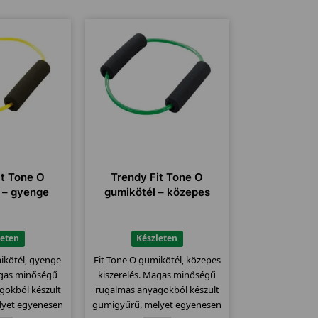
it Tone O
Trendy Fit Tone O
 – gyenge
gumikötél – közepes
leten
Készleten
ikötél, gyenge
Fit Tone O gumikötél, közepes
agas minőségű
kiszerelés. Magas minőségű
gokból készült
rugalmas anyagokból készült
lyet egyenesen
gumigyűrű, melyet egyenesen