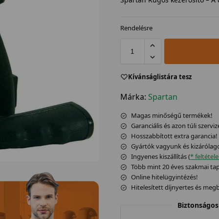
Rendelésre
Kívánságlistára tesz
Márka:
Spartan
Magas minőségű termékek!
Garanciális és azon túli szerviz
Hosszabbított extra garancia!
Gyártók vagyunk és kizárólag
Ingyenes kiszállítás (
* feltétel
Több mint 20 éves szakmai tapa
Online hitelügyintézés!
Hitelesített díjnyertes és me
Biztonságos 