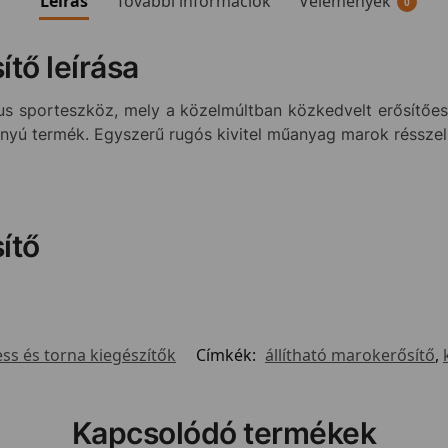
Leírás
További információk
Vélemények
0
tő leírása
us sporteszköz, mely a közelmúltban közkedvelt erősítőesz
rányú termék. Egyszerű rugós kivitel műanyag marok résszel
ítő
ess és torna kiegészítők
Címkék:
állítható marokerősítő
,
Kapcsolódó termékek