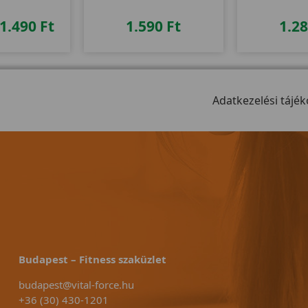
aránt
Németországbó
1.490
Ft
1.590
Ft
1.2
Adatkezelési tájék
Budapest – Fitness szaküzlet
budapest@vital-force.hu
+36 (30) 430-1201