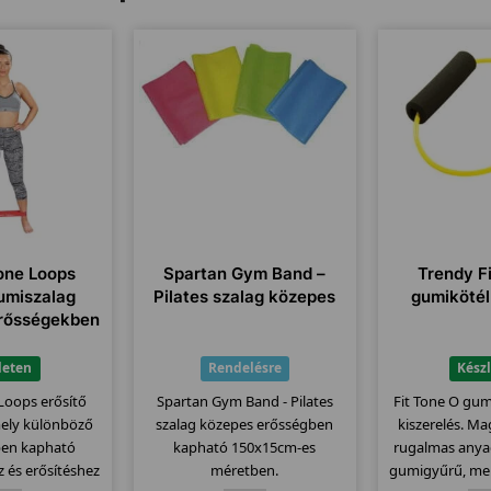
one Loops
Spartan Gym Band –
Trendy F
gumiszalag
Pilates szalag közepes
gumikötél
erősségekben
leten
Rendelésre
Kész
Loops erősítő
Spartan Gym Band - Pilates
Fit Tone O gum
mely különböző
szalag közepes erősségben
kiszerelés. M
ben kapható
kapható 150x15cm-es
rugalmas anya
z és erősítéshez
méretben.
gumigyűrű, me