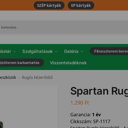
SZÉP kártyák
EP kártyák
ástár
Szolgáltatások
Galéria
Fitneszterem bere
Viszonteladóknak
dzőterem karbantartás
 eszközök
Rugós kézerősítő
/
Spartan Rug
1.290
Ft
Garancia:
1 év
Cikkszám:
SP-1117
Spartan Rugós kézerősítő – A 