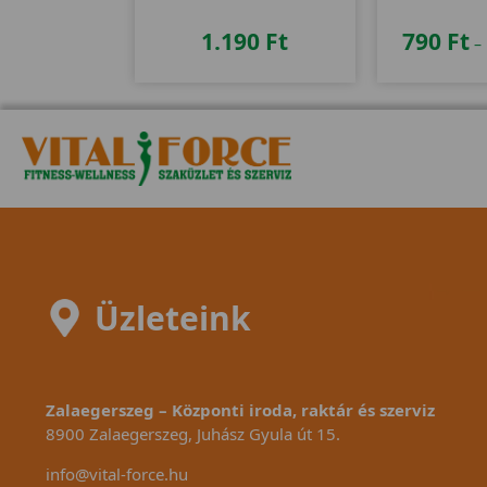
egy
1.190
Ft
790
Ft
–
Üzleteink
Zalaegerszeg – Központi iroda, raktár és szerviz
8900 Zalaegerszeg, Juhász Gyula út 15.
info@vital-force.hu