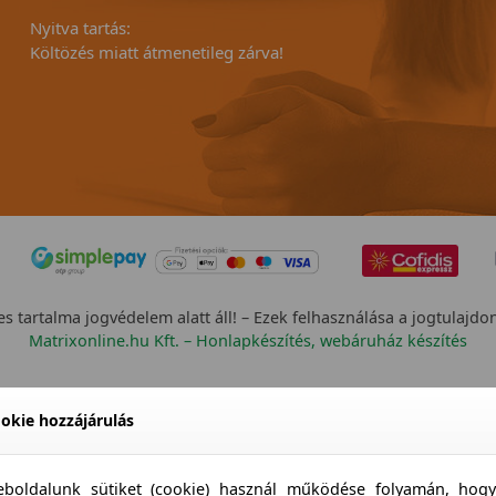
Nyitva tartás:
Költözés miatt átmenetileg zárva!
s tartalma jogvédelem alatt áll! – Ezek felhasználása a jogtulajdo
Matrixonline.hu Kft. – Honlapkészítés, webáruház készítés
okie hozzájárulás
boldalunk sütiket (cookie) használ működése folyamán, hog