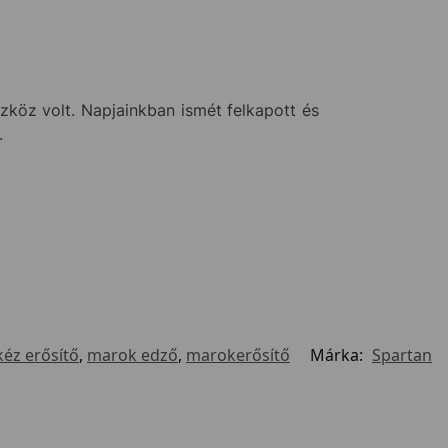
köz volt. Napjainkban ismét felkapott és
.
kéz erősítő
,
marok edző
,
marokerősítő
Márka:
Spartan