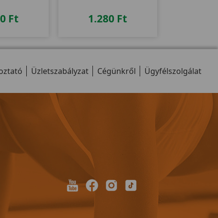
l szállítunk!
Németországból szállítunk!
80
Ft
1.280
Ft
oztató
Üzletszabályzat
Cégünkről
Ügyfélszolgálat