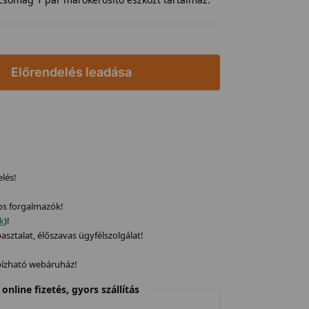
Előrendelés leadása
elés!
os forgalmazók!
ek
)!
sztalat, élőszavas ügyfélszolgálat!
gbízható webáruház!
online fizetés, gyors szállítás