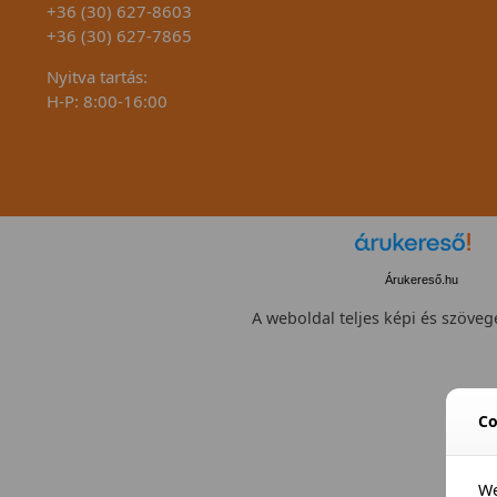
+36 (30) 627-8603
+36 (30) 627-7865
Nyitva tartás:
H-P: 8:00-16:00
Árukereső.hu
A weboldal teljes képi és szövege
Co
We