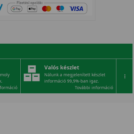
Valós készlet
omoly
Nálunk a megjelenített készlet
...
k.
információ 99,9%-ban igaz.
nformáció
További információ