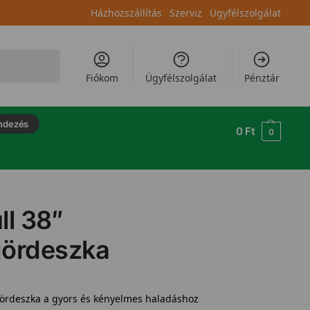
Házhozszállítás
Szerviz
Ügyfélszolgálat
Keresés
Fiókom
Ügyfélszolgálat
Pénztár
ndezés
0
Ft
0
ll 38″
gördeszka
gördeszka a gyors és kényelmes haladáshoz