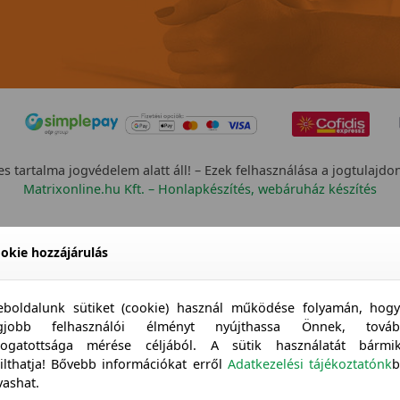
s tartalma jogvédelem alatt áll! – Ezek felhasználása a jogtulajdo
Matrixonline.hu Kft. – Honlapkészítés, webáruház készítés
okie hozzájárulás
boldalunk sütiket (cookie) használ működése folyamán, hog
egjobb felhasználói élményt nyújthassa Önnek, továb
togatottsága mérése céljából. A sütik használatát bármi
tilthatja! Bővebb információkat erről
Adatkezelési tájékoztatónk
b
vashat.