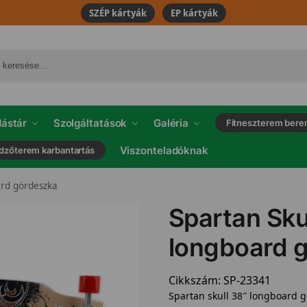
SZÉP kártyák
EP kártyák
ástár
Szolgáltatások
Galéria
Fitneszterem bere
Viszonteladóknak
dzőterem karbantartás
ard gördeszka
Spartan Sku
longboard 
Cikkszám:
SP-23341
Spartan skull 38″ longboard 