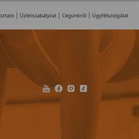
 teherbírás is
wattig való állíthatósággal
termék melletti
látták el. Markolat és
oztató
sben.
Üzletszabályzat
fülcsipeszes pulzusmérővel.
Cégünkről
Ügyfélszolgálat