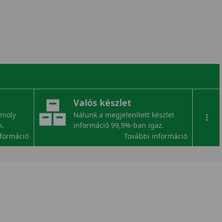
Valós készlet
omoly
Nálunk a megjelenített készlet
...
k.
információ 99,9%-ban igaz.
nformáció
További információ