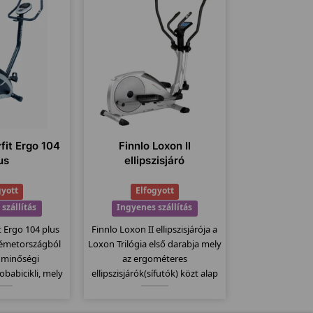
it Ergo 104
Finnlo Loxon II
us
ellipszisjáró
gyott
Elfogyott
szállítás
Ingyenes szállítás
 Ergo 104 plus
Finnlo Loxon II ellipszisjárója a
 Németországból
Loxon Trilógia első darabja mely
 minőségi
az ergométeres
babicikli, mely
ellipszisjárók(sífutók) közt alap
ciával kapható.
modell. 20Kg-os lendkerékkel 32
ő kereke és az
erősségi fokozattal és 25-400