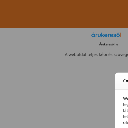
Árukereső.hu
A weboldal teljes képi és szövege
Co
We
l
lá
le
ol