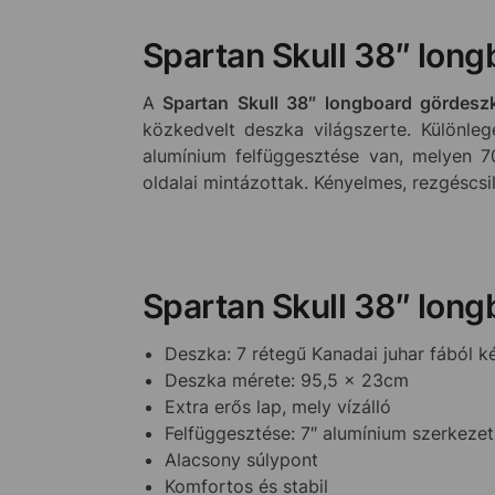
Spartan Skull 38″ long
A
Spartan Skull 38″ longboard gördes
közkedvelt deszka világszerte. Különleg
alumínium felfüggesztése van, melyen 
oldalai mintázottak. Kényelmes, rezgéscsi
Spartan Skull 38″ long
Deszka: 7 rétegű Kanadai juhar fából k
Deszka mérete: 95,5 x 23cm
Extra erős lap, mely vízálló
Felfüggesztése: 7″ alumínium szerkezet
Alacsony súlypont
Komfortos és stabil