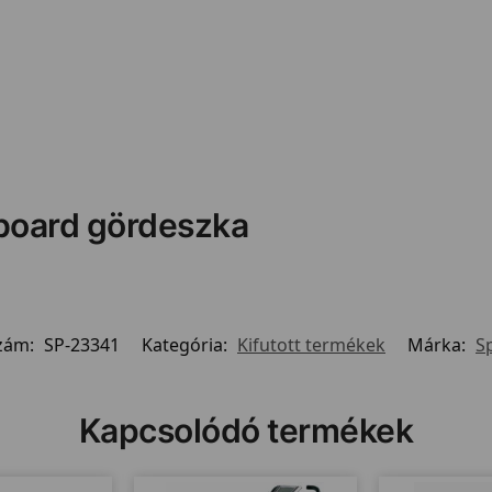
gboard gördeszka
zám:
SP-23341
Kategória:
Kifutott termékek
Márka:
S
Kapcsolódó termékek