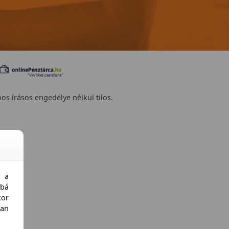
nos írásos engedélye nélkül tilos.
y a
bá
kor
an