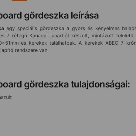
board gördeszka leírása
zka
egy speciális gördeszka a gyors és kényelmes haladá
es 7 rétegű Kanadai juharból készült, mintázott felületű
70x51mm-es kerekek találhatóak. A kerekek ABEC 7 kró
llapító rendszere van.
board gördeszka tulajdonságai:
észült