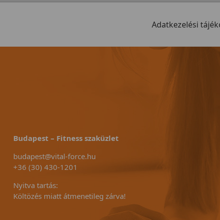
zségi szint, 11
típusnál már lényegesen
extra 150kg-os
sszecsukható
okosabb bicikliről beszélhetünk.
meggyőző érv a 
ell.
Elegáns kivitel, könnyen
Adatkezelési tájék
dönté
mozgatható
Budapest – Fitness szaküzlet
budapest@vital-force.hu
+36 (30) 430-1201
Nyitva tartás:
Költözés miatt átmenetileg zárva!