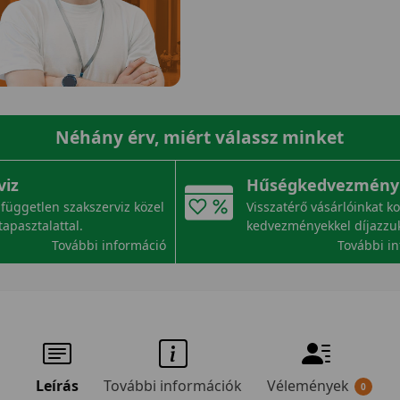
Néhány érv, miért válassz minket
viz
Hűségkedvezmény
független szakszerviz közel
Visszatérő vásárlóinkat k
tapasztalattal.
kedvezményekkel díjazzu
További információ
További i
Leírás
További információk
Vélemények
0