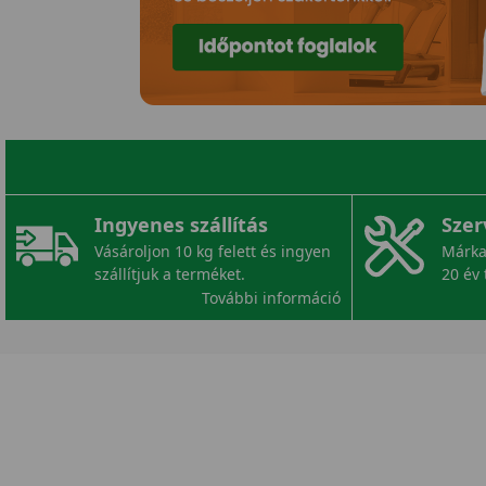
Ingyenes szállítás
Szer
Vásároljon 10 kg felett és ingyen
Márka
szállítjuk a terméket.
20 év 
További információ