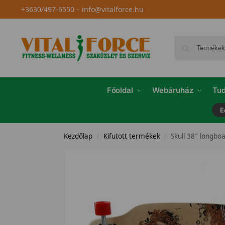
+3630/497-6550
–
info@vitalforce.hu
Főoldal
Webáruház
Tud
E
Kezdőlap
Kifutott termékek
Skull 38″ longbo
/
/