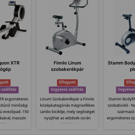
Aquon XTR
Finnlo Linum
Stamm Bodyf
zőgép
szobakerékpár
pl
gyott
Elfogyott
Elfo
 szállítás
Ingyenes szállítás
Ingyenes 
XTR ergométeres
Linum Szobakerékpár a Finnlo
Stamm Bodyfit
kitűnő minőségi
középkategóriás mágnesfékes
szobabicikli -
sú evezőpad. 150
cardio biciklije, mely segítséget
származó
ásával, masszív
nyújthat az edzések során
ergométeres szo
ár fitnesztermek
testének tökéletes
már 2 év garan
! 30-300 watt-ig
karbantartásában! A Corum
13kg-os lendít