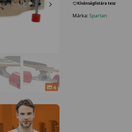
Kívánságlistára tesz
Márka:
Spartan
4