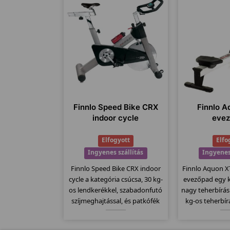
Finnlo Speed Bike CRX
Finnlo 
indoor cycle
eve
Elfogyott
Elfo
Ingyenes szállítás
Ingyenes
Finnlo Speed Bike CRX indoor
Finnlo Aquon 
cycle a kategória csúcsa, 30 kg-
evezőpad egy 
os lendkerékkel, szabadonfutó
nagy teherbírá
szíjmeghajtással, és patkófék
kg-os teherbír
szerű filc alapú fékező
erős vázával ak
rendszerrel szerelve. Csak
dísze is lehet