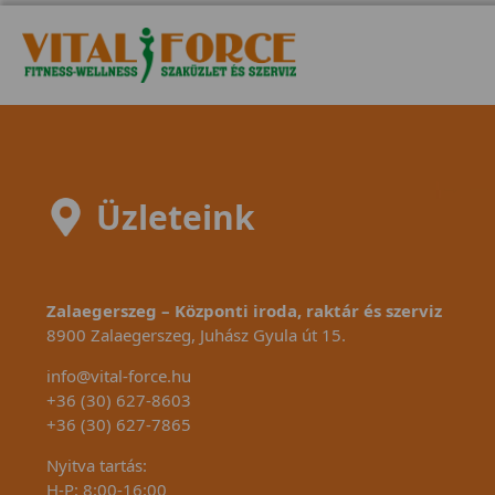
kitartóknak, ekkora
állítható nehé
lendkerékkel csúcsokat
program, ö
dönthetünk meg!
mod
Üzleteink
Zalaegerszeg – Központi iroda, raktár és szerviz
8900 Zalaegerszeg, Juhász Gyula út 15.
info@vital-force.hu
+36 (30) 627-8603
+36 (30) 627-7865
Nyitva tartás:
H-P: 8:00-16:00