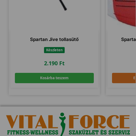
Spartan Jive tollasütő
Sparta
Készleten
2.190
Ft
Kosárba teszem
E