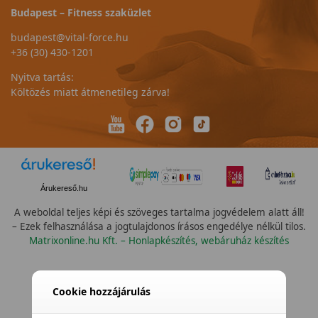
Budapest – Fitness szaküzlet
budapest@vital-force.hu
+36 (30) 430-1201
Nyitva tartás:
Költözés miatt átmenetileg zárva!
Árukereső.hu
A weboldal teljes képi és szöveges tartalma jogvédelem alatt áll!
– Ezek felhasználása a jogtulajdonos írásos engedélye nélkül tilos.
Matrixonline.hu Kft. – Honlapkészítés, webáruház készítés
Cookie hozzájárulás