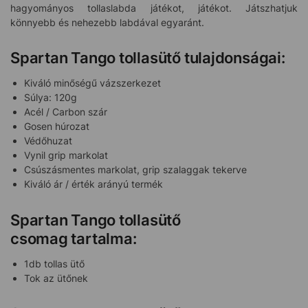
hagyományos tollaslabda játékot, játékot. Játszhatjuk
könnyebb és nehezebb labdával egyaránt.
Spartan Tango tollasütő tulajdonságai:
Kiváló minőségű vázszerkezet
Súlya: 120g
Acél / Carbon szár
Gosen húrozat
Védőhuzat
Vynil grip markolat
Csúszásmentes markolat, grip szalaggak tekerve
Kiváló ár / érték arányú termék
Spartan Tango tollasütő
csomag tartalma:
1db tollas ütő
Tok az ütőnek