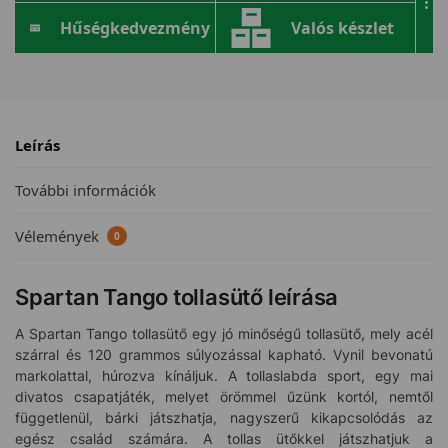
...
Hűségkedvezmény
Valós készlet
Leírás
További információk
Vélemények
0
Spartan Tango tollasütő leírása
A Spartan Tango tollasütő egy jó minőségű tollasütő, mely acél
szárral és 120 grammos súlyozással kapható. Vynil bevonatú
markolattal, húrozva kínáljuk. A tollaslabda sport, egy mai
divatos csapatjáték, melyet örömmel űzünk kortól, nemtől
függetlenül, bárki játszhatja, nagyszerű kikapcsolódás az
egész család számára. A tollas ütőkkel játszhatjuk a