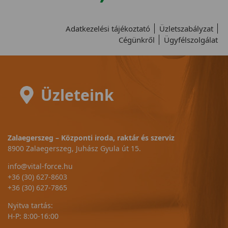
Adatkezelési tájékoztató
Üzletszabályzat
Cégünkről
Ügyfélszolgálat
Üzleteink
Zalaegerszeg – Központi iroda, raktár és szerviz
8900 Zalaegerszeg, Juhász Gyula út 15.
info@vital-force.hu
+36 (30) 627-8603
+36 (30) 627-7865
Nyitva tartás:
H-P: 8:00-16:00