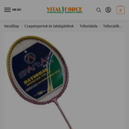
MENÜ
0
Kezdőlap
Csapatsportok és labdajátékok
Tollaslabda
Tollasütők
Ta
/
/
/