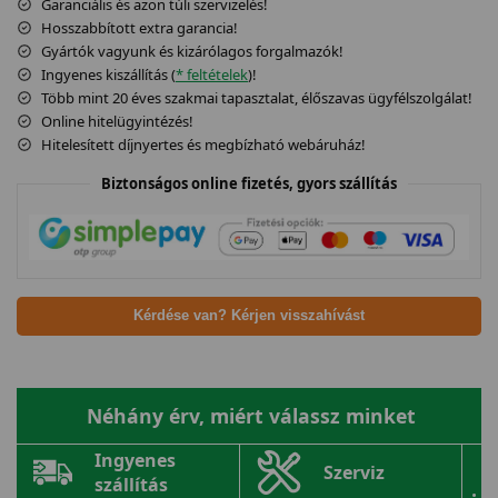
Garanciális és azon túli szervizelés!
Hosszabbított extra garancia!
Gyártók vagyunk és kizárólagos forgalmazók!
Ingyenes kiszállítás (
* feltételek
)!
Több mint 20 éves szakmai tapasztalat, élőszavas ügyfélszolgálat!
Online hitelügyintézés!
Hitelesített díjnyertes és megbízható webáruház!
Biztonságos online fizetés, gyors szállítás
Kérdése van? Kérjen visszahívást
Néhány érv, miért válassz minket
Ingyenes
Szerviz
szállítás