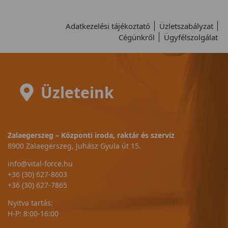
Adatkezelési tájékoztató
Üzletszabályzat
Cégünkről
Ügyfélszolgálat
Üzleteink
Zalaegerszeg – Központi iroda, raktár és szerviz
8900 Zalaegerszeg, Juhász Gyula út 15.
info@vital-force.hu
+36 (30) 627-8603
+36 (30) 627-7865
Nyitva tartás:
H-P: 8:00-16:00