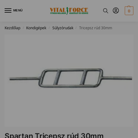
MENÜ
0
Kezdőlap
Kondigépek
Súlyzórudak
Tricepsz rúd 30mm
/
/
/
Spartan Tricepsz rúd 30mm