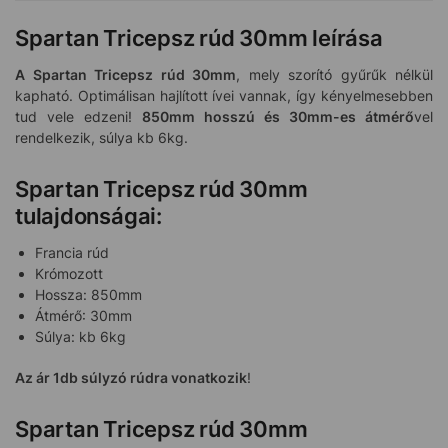
Spartan Tricepsz rúd 30mm leírása
A Spartan Tricepsz rúd 30mm
, mely szorító gyűrűk nélkül
kapható. Optimálisan hajlított ívei vannak, így kényelmesebben
tud vele edzeni!
850mm hosszú és 30mm-es átmérő
vel
rendelkezik, súlya kb 6kg.
Spartan Tricepsz rúd 30mm
tulajdonságai:
Francia rúd
Krómozott
Hossza: 850mm
Átmérő: 30mm
Súlya: kb 6kg
Az ár 1db súlyzó rúdra vonatkozik
!
Spartan Tricepsz rúd 30mm