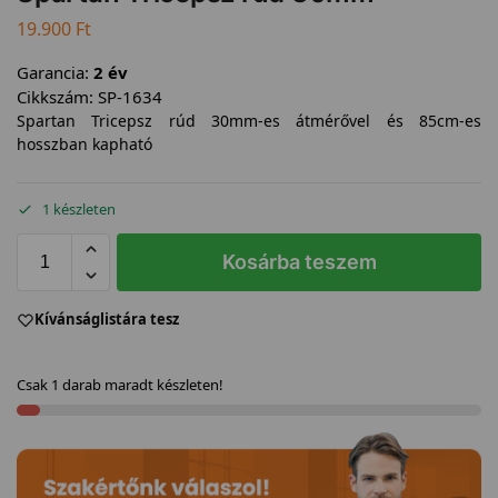
19.900
Ft
Garancia:
2 év
Cikkszám:
SP-1634
Spartan Tricepsz rúd 30mm-es átmérővel és 85cm-es
hosszban kapható
1 készleten
Kosárba teszem
Kívánságlistára tesz
Csak 1 darab maradt készleten!