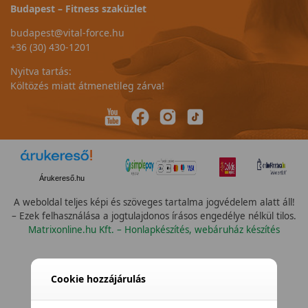
Budapest – Fitness szaküzlet
budapest@vital-force.hu
+36 (30) 430-1201
Nyitva tartás:
Költözés miatt átmenetileg zárva!
Árukereső.hu
A weboldal teljes képi és szöveges tartalma jogvédelem alatt áll!
– Ezek felhasználása a jogtulajdonos írásos engedélye nélkül tilos.
Matrixonline.hu Kft. – Honlapkészítés, webáruház készítés
Cookie hozzájárulás