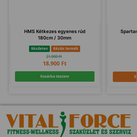
HMS Kétkezes egyenes rúd
Sparta
180cm / 30mm
Készleten
Akciós termék
21.900
Ft
18.900
Ft
Kosárba teszem
E