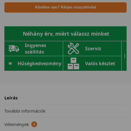
Kérdése van? Kérjen visszahívást
Néhány érv, miért válassz minket
Ingyenes
Szerviz
szállítás
...
Hűségkedvezmény
Valós készlet
Leírás
További információk
Vélemények
0