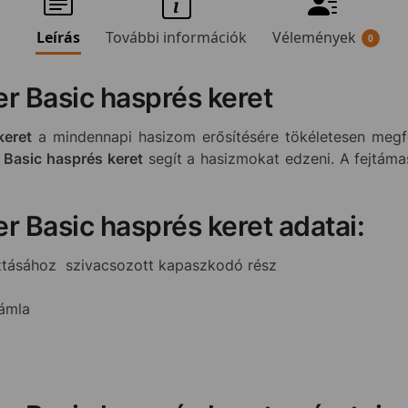
Leírás
További információk
Vélemények
0
r Basic hasprés keret
keret
a mindennapi hasizom erősítésére tökéletesen megfel
 Basic hasprés keret
segít a hasizmokat edzeni. A fejtáma
r Basic hasprés keret adatai:
ztásához szivacsozott kapaszkodó rész
támla