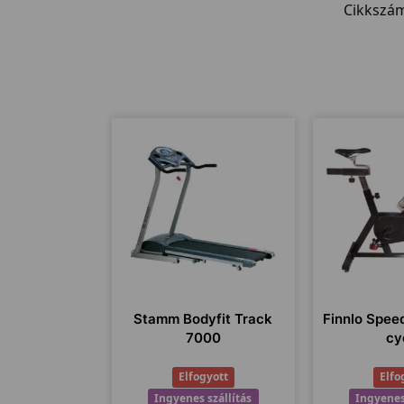
Cikkszá
Stamm Bodyfit Track
Finnlo Spee
7000
cy
Elfogyott
Elfo
Ingyenes szállítás
Ingyenes