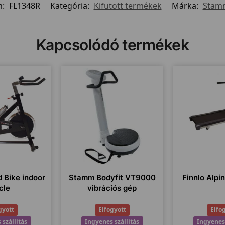
m:
FL1348R
Kategória:
Kifutott termékek
Márka:
Stamm
Kapcsolódó termékek
d Bike indoor
Stamm Bodyfit VT9000
Finnlo Alpin
cle
vibrációs gép
gyott
Elfogyott
Elfo
 szállítás
Ingyenes szállítás
Ingyenes 