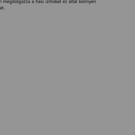
an megdolgozza a hasi izmokat ez által könnyen
at.