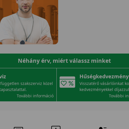
Néhány érv, miért válassz minket
viz
Hűségkedvezmény
független szakszerviz közel
Visszatérő vásárlóinkat k
tapasztalattal.
kedvezményekkel díjazzu
További információ
További i