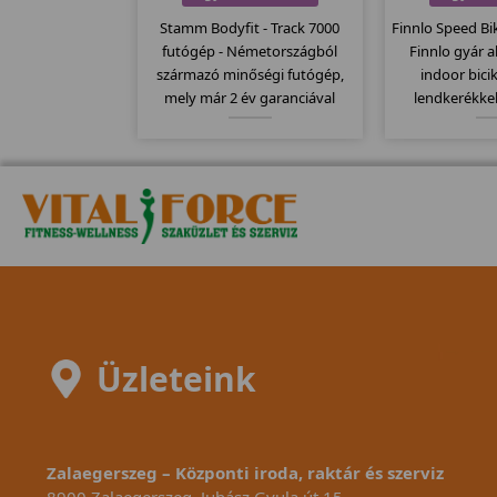
Stamm Bodyfit - Track 7000
Finnlo Speed Bi
futógép - Németországból
Finnlo gyár 
származó minőségi futógép,
indoor bicik
mely már 2 év garanciával
lendkerékkel
kapható. Stamm futógépek
computere k
egyik csúcs modellje mely
mellkasi je
kategóriájához képest
Kitűnően alka
120x41cm-es futófelülettel
biciklizésre,
rendelkezik.
meghajtó 
Üzleteink
Zalaegerszeg – Központi iroda, raktár és szerviz
8900 Zalaegerszeg, Juhász Gyula út 15.