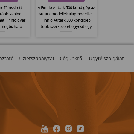
e II frissített
A Finnlo Autark 500 kondigép az
orábbi Alpine
Autark modellek alapmodellje -
et Finnlo gyár
Finnlo Autark 500 kondigép
a megbízható
több szerkezetet egyesít egy
ék. Elektromos
gépben és ezáltal sokoldalú
 140x48 -es
gyakorlati lehetőségeket kínál. A
állítógörgők, 23
húzódzkodás, pillangó,
 jellemzi ezt a
láberősítő...stb.
oztató
llt.
Üzletszabályzat
Cégünkről
Ügyfélszolgálat