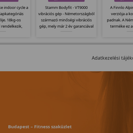
ke indoor cycle a
Stamm Bodyfit - VT9000
A Finnlo Alpin
alapkategóriás
vibrációs gép - Németországból
verziója a k
lije. 18kg-os
származó minőségi vibrációs
padnak. A Ném
 rendelkezik,
gép, mely már 2 év garanciával
terméke ez 
ompatibilis a
kapható. Csúszásmentes
minőségi term
ladó övekkel.
felülettel rendelkezik, melyet
dőlésszög,
lmas erőltetett
egy nagy motor dolgoztat meg,
futófelület, sz
 szabadon futó
150kg-os teherbírással bír.
program... stb
rendszerét.
Adatkezelési tájék
mode
Budapest – Fitness szaküzlet