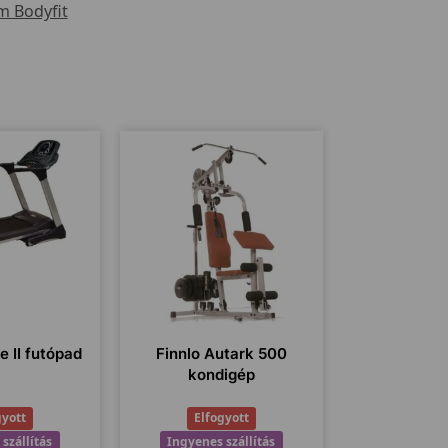
 Bodyfit
e II futópad
Finnlo Autark 500
kondigép
gyott
Elfogyott
szállítás
Ingyenes szállítás