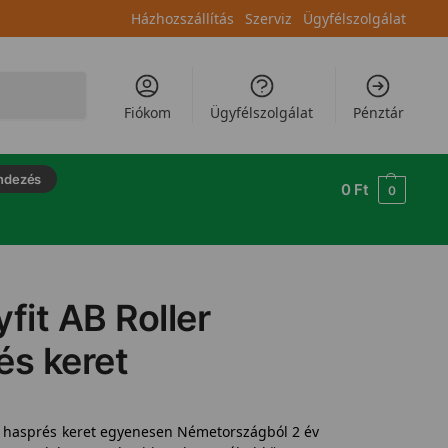
Házhozszállítás
Szerviz
Ügyfélszolgálat
Keresés
Fiókom
Ügyfélszolgálat
Pénztár
ndezés
0
Ft
0
it AB Roller
és keret
c hasprés keret egyenesen Németországból 2 év