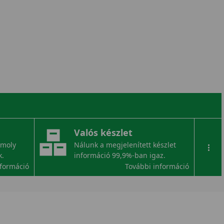
Valós készlet
omoly
Nálunk a megjelenített készlet
...
k.
információ 99,9%-ban igaz.
nformáció
További információ