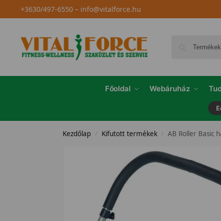
+3630/497-6550
–
info@vitalforce.hu
Főoldal
Webáruház
Tud
E
Kezdőlap
Kifutott termékek
AB Roller Basic 
/
/