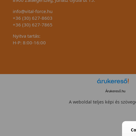
info@vital-force.hu
+36 (30) 627-8603
+36 (30) 627-7865
Nyitva tartás:
H-P: 8:00-16:00
Árukereső.hu
A weboldal teljes képi és szövege
Co