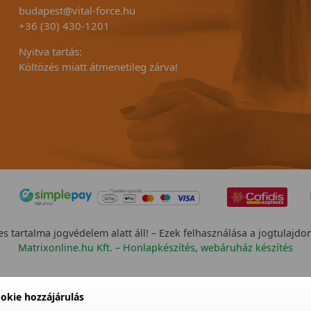
budapest@vital-force.hu
+36 (30) 430-1201
Nyitva tartás:
Költözés miatt átmenetileg zárva!
s tartalma jogvédelem alatt áll! – Ezek felhasználása a jogtulajdo
Matrixonline.hu Kft. – Honlapkészítés, webáruház készítés
okie hozzájárulás