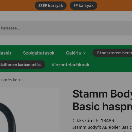
SZÉP kártyák
EP kártyák
ástár
Szolgáltatások
Galéria
Fitneszterem bere
Viszonteladóknak
dzőterem karbantartás
hasprés keret
Stamm Bodyf
Basic haspr
Cikkszám:
FL1348R
Stamm Bodyfit AB Roller Basi