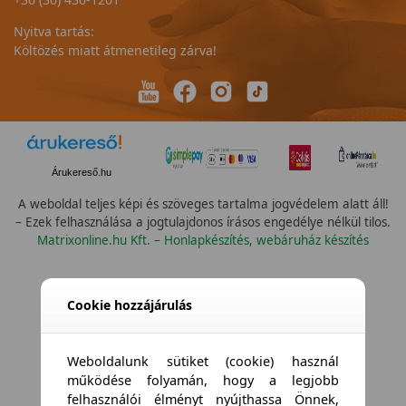
Nyitva tartás:
Költözés miatt átmenetileg zárva!
Árukereső.hu
A weboldal teljes képi és szöveges tartalma jogvédelem alatt áll!
– Ezek felhasználása a jogtulajdonos írásos engedélye nélkül tilos.
Matrixonline.hu Kft. – Honlapkészítés, webáruház készítés
Cookie hozzájárulás
Weboldalunk sütiket (cookie) használ
működése folyamán, hogy a legjobb
felhasználói élményt nyújthassa Önnek,