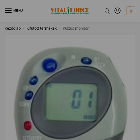
MENÜ
0
Kezdőlap
Kifutott termékek
Pulzus monitor
/
/