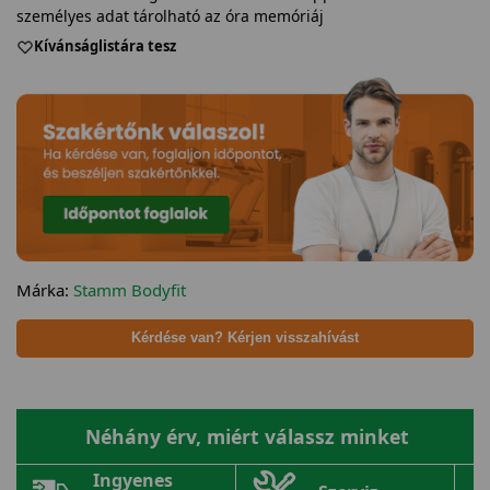
személyes adat tárolható az óra memóriáj
Kívánságlistára tesz
Márka:
Stamm Bodyfit
Kérdése van? Kérjen visszahívást
Néhány érv, miért válassz minket
Ingyenes