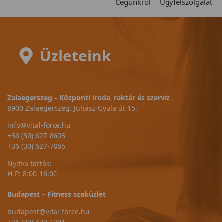
Cégünkről
Ügyfélszolgálat
Üzleteink
Zalaegerszeg – Központi iroda, raktár és szerviz
8900 Zalaegerszeg, Juhász Gyula út 15.
info@vital-force.hu
+36 (30) 627-8603
+36 (30) 627-7865
Nyitva tartás:
H-P: 8:00-16:00
Budapest – Fitness szaküzlet
budapest@vital-force.hu
+36 (30) 430-1201