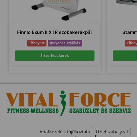
Finnlo Exum II XTR szobakerékpár
Stamm
Elfogyott
Ingyenes szállítás
Elfog
Értesítést kérek
Adatkezelési tájékoztató
Üzletszabályzat