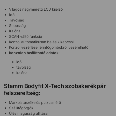
Világos nagyméretű LCD kijelző
Idő
Távolság
Sebesség
Kalória
SCAN váltó funkció
Konzol automatikusan be és kikapcsol
Konzol vezérlése: érintőgombokról vezérelhető
Konzolon beállítható adatok:
idő
távolság
kalória
Stamm Bodyfit X-Tech szobakerékpár
felszereltség:
Markolatérzékelős pulzusmérő
Szállítógörgők
Ülés magasság állítása