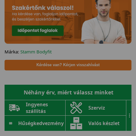
Márka:
Stamm Bodyfit
Kérdése van? Kérjen visszahívást
Néhány érv, miért válassz minket
Ingyenes
Szerviz
szállítás
...
Hűségkedvezmény
Valós készlet