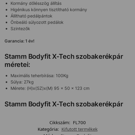
Kormány dőlésszög állítás
Higénikus könnyen tisztítható kormány
Állítható pedálpántok
Önbeáló súlyozott pedálok
Szintezők
Garancia: 1 év!
Stamm Bodyfit X-Tech szobakerékpár
méretei:
Maximális teherbírása: 100Kg
Súlya: 27kg
Mérete: (H)x(SZ)x(M) 95 x 50 x 123 cm
Stamm Bodyfit X-Tech szobakerékpár
Cikkszám:
FL700
Kategória:
Kifutott termékek