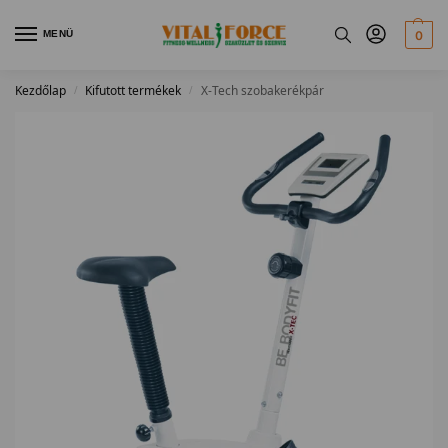
MENÜ
0
Kezdőlap
Kifutott termékek
X-Tech szobakerékpár
/
/