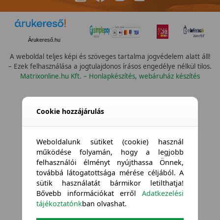
Árukereső.hu
A weboldal teljes képi és szöveges tartalma jogvédelem alatt áll!
– Ezek felhasználása a jogtulajdonos írásos engedélye nélkül tilos.
Matrixonline.hu Kft. – Honlapkészítés, webáruház készítés
Cookie hozzájárulás
Weboldalunk sütiket (cookie) használ
működése folyamán, hogy a legjobb
felhasználói élményt nyújthassa Önnek,
továbbá látogatottsága mérése céljából. A
sütik használatát bármikor letilthatja!
Bővebb információkat erről
Adatkezelési
tájékoztatónk
ban olvashat.