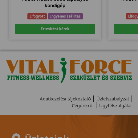
kondigép
Elfogyott
Ingyenes szállítás
Elfog
Értesítést kérek
Adatkezelési tájékoztató
Üzletszabályzat
Cégünkről
Ügyfélszolgálat