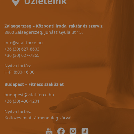
Üzleteink
Zalaegerszeg – Központi iroda, raktár és szerviz
8900 Zalaegerszeg, Juhász Gyula út 15.
info@vital-force.hu
+36 (30) 627-8603
+36 (30) 627-7865
Nyitva tartás:
H-P: 8:00-16:00
Budapest – Fitness szaküzlet
budapest@vital-force.hu
+36 (30) 430-1201
Nyitva tartás:
Költözés miatt átmenetileg zárva!