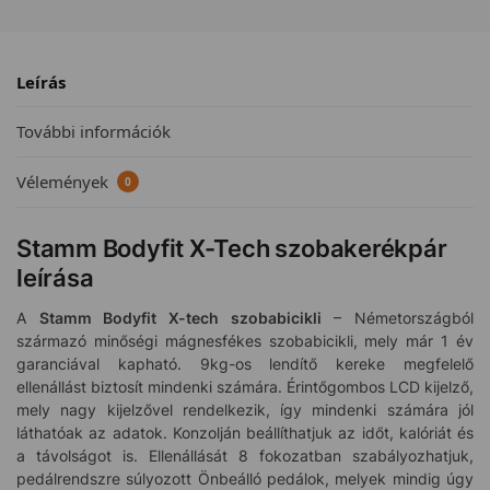
Leírás
További információk
Vélemények
0
Stamm Bodyfit X-Tech szobakerékpár
leírása
A
Stamm Bodyfit X-tech szobabicikli
– Németországból
származó minőségi mágnesfékes szobabicikli, mely már 1 év
garanciával kapható. 9kg-os lendítő kereke megfelelő
ellenállást biztosít mindenki számára. Érintőgombos LCD kijelző,
mely nagy kijelzővel rendelkezik, így mindenki számára jól
láthatóak az adatok. Konzolján beállíthatjuk az időt, kalóriát és
a távolságot is. Ellenállását 8 fokozatban szabályozhatjuk,
pedálrendszre súlyozott Önbeálló pedálok, melyek mindig úgy