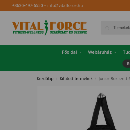
+3630/497-6550
–
info@vitalforce.hu
Főoldal
Webáruház
Tud
E
Kezdőlap
Kifutott termékek
Junior Box szett
/
/