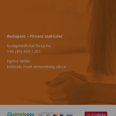
Budapest – Fitness szaküzlet
budapest@vital-force.hu
+36 (30) 430-1201
Nyitva tartás:
Költözés miatt átmenetileg zárva!