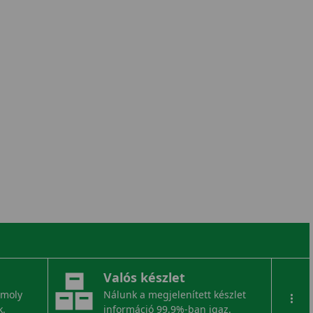
Valós készlet
omoly
Nálunk a megjelenített készlet
...
k.
információ 99,9%-ban igaz.