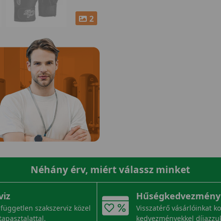
2
Néhány érv, miért válassz minket
viz
Hűségkedvezmény
független szakszerviz közel
Visszatérő vásárlóinkat k
tapasztalattal.
kedvezményekkel díjazzu