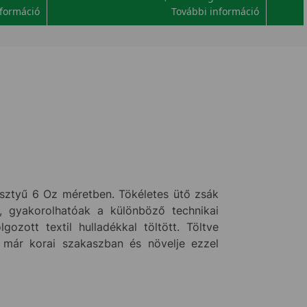
nformáció
További információ
sztyű 6 Oz méretben. Tökéletes ütő zsák
i, gyakorolhatóak a különböző technikai
ozott textil hulladékkal töltött. Töltve
t már korai szakaszban és növelje ezzel