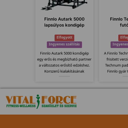
Finnlo Autark 5000
Finnlo T
lapsúlyos kondigép
fut
Elfogyott
Elfo
Ingyenes szállítás
Ingyenes
Finnlo Autark 5000 kondigép
A Finnlo Tech
egy erős és megbízható partner
frisitett ver
a változatos erősítő edzéshez.
Technum pad
Korszerű kialakításának
Finnlo gyár
köszönhetően, minden a helyén
megbízható 
van, nem kell keresgetni a
Elektromos
különböző "állomásokat" a
135x44cm-es
német precizitásnak
szállítógörgők,
köszönhetően.
jellemzi ezt