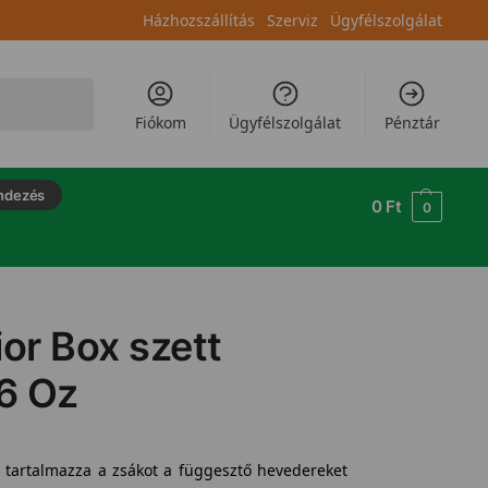
Házhozszállítás
Szerviz
Ügyfélszolgálat
Keresés
Fiókom
Ügyfélszolgálat
Pénztár
ndezés
0
Ft
0
ior Box szett
6 Oz
y tartalmazza a zsákot a függesztő hevedereket