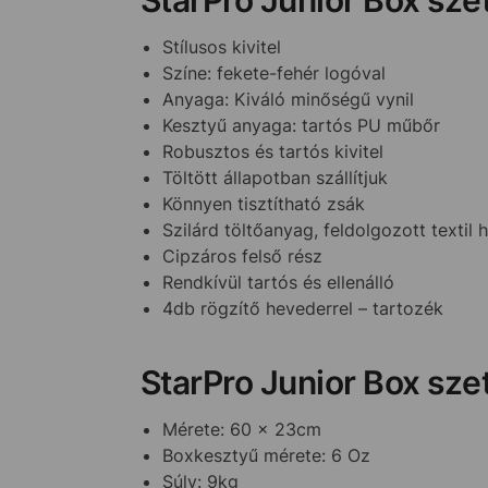
Stílusos kivitel
Színe: fekete-fehér logóval
Anyaga: Kiváló minőségű vynil
Kesztyű anyaga: tartós PU műbőr
Robusztos és tartós kivitel
Töltött állapotban szállítjuk
Könnyen tisztítható zsák
Szilárd töltőanyag, feldolgozott textil 
Cipzáros felső rész
Rendkívül tartós és ellenálló
4db rögzítő hevederrel – tartozék
StarPro Junior Box sze
Mérete: 60 x 23cm
Boxkesztyű mérete: 6 Oz
Súly: 9kg