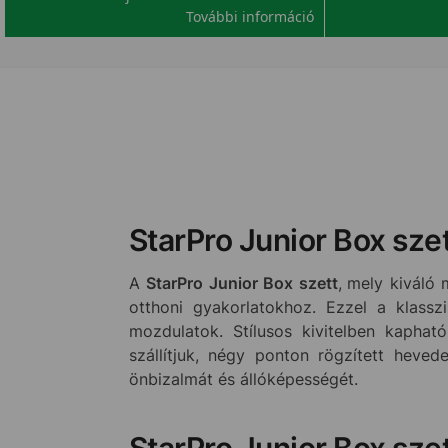
További információ
StarPro Junior Box szet
A
StarPro Junior Box szett
,
mely kiváló 
otthoni gyakorlatokhoz. Ezzel a klassz
mozdulatok. Stílusos kivitelben kapható
szállítjuk, négy ponton rögzített heve
önbizalmát és állóképességét.
StarPro Junior Box sze