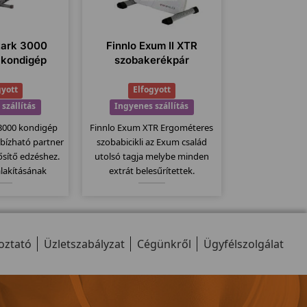
tark 3000
Finnlo Exum II XTR
 kondigép
szobakerékpár
gyott
Elfogyott
szállítás
Ingyenes szállítás
 3000 kondigép
Finnlo Exum XTR Ergométeres
bízható partner
szobabicikli az Exum család
ősítő edzéshez.
utolsó tagja melybe minden
alakításának
extrát belesűrítettek.
minden a helyén
Egyszerűen kezelhető nagy
 keresgetni a
teherbírású szobakerékpár a
llomásokat" a
már jól megszokott német
cizitásnak
minőség köszön vissza ezeknél
oztató
hetően.
Üzletszabályzat
a bicikliknél...
Cégünkről
Ügyfélszolgálat