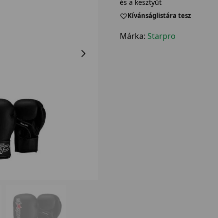
és a kesztyűt
Kívánságlistára tesz
Márka:
Starpro