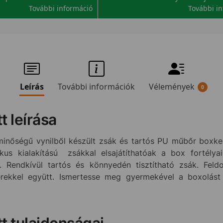
További információ
További i
Leírás
További információk
Vélemények
0
t leírása
minőségű vynilből készült zsák és tartós PU műbőr boxke
ikus kialakítású zsákkal elsajátíthatóak a box fortélya
. Rendkívül tartós és könnyedén tisztítható zsák. Feldolg
derekkel együtt. Ismertesse meg gyermekével a boxolás
tt tulajdonságai