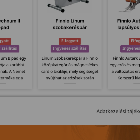
echnum II
Finnlo Linum
Finnlo Au
ópad
szobakerékpár
lapsúlyos
gyott
Elfogyott
Elfo
 szállítás
Ingyenes szállítás
Ingyenes 
num II pad egy
Linum Szobakerékpár a Finnlo
Finnlo Autark
ziója a korábbi
középkategóriás mágnesfékes
egy erős és meg
nak. A Német
cardio biciklije, mely segítséget
a változatos er
 terméke ez a
nyújthat az edzések során
Korszerű ki
minőségi pad.
testének tökéletes
köszönhetően, 
 dőlésszög,
karbantartásában! A Corum
van, nem kell
 futófelület,
típusnál már lényegesen
különböző "á
 9 program... stb
okosabb bicikliről beszélhetünk.
német pre
 a modellt...
Elegáns kivitel, könnyen
Adatkezelési tájék
köszön
mozgatható