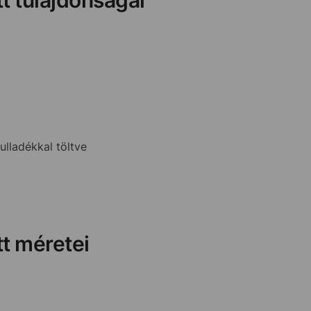
hulladékkal töltve
tt méretei