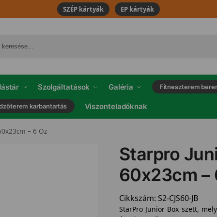
SZÉP kártyák
EP kártyák
ástár
Szolgáltatások
Galéria
Fitneszterem bere
Viszonteladóknak
dzőterem karbantartás
 60x23cm – 6 Oz
Starpro Jun
60x23cm – 
Cikkszám:
S2-CJS60-JB
StarPro Junior Box szett, mel