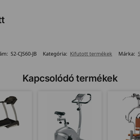
tt
zám:
S2-CJS60-JB
Kategória:
Kifutott termékek
Márka:
Kapcsolódó termékek