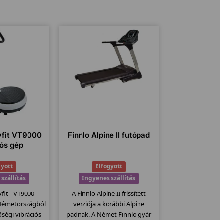
fit VT9000
Finnlo Alpine II futópad
iós gép
gyott
Elfogyott
szállítás
Ingyenes szállítás
it - VT9000
A Finnlo Alpine II frissített
 Németországból
verziója a korábbi Alpine
ségi vibrációs
padnak. A Német Finnlo gyár