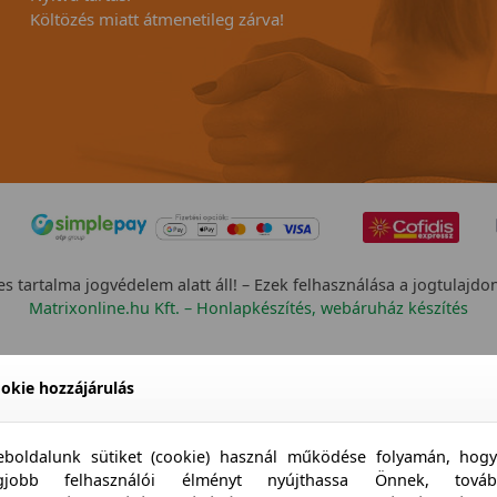
Költözés miatt átmenetileg zárva!
s tartalma jogvédelem alatt áll! – Ezek felhasználása a jogtulajdo
Matrixonline.hu Kft. – Honlapkészítés, webáruház készítés
okie hozzájárulás
boldalunk sütiket (cookie) használ működése folyamán, hog
egjobb felhasználói élményt nyújthassa Önnek, továb