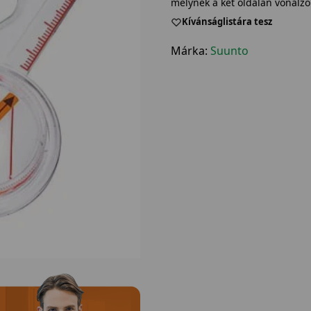
melynek a két oldalán vonalzó
Kívánságlistára tesz
Márka:
Suunto