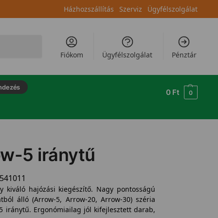
Házhozszállítás
Szerviz
Ügyfélszolgálat
Keresés
Fiókom
Ügyfélszolgálat
Pénztár
ndezés
0
Ft
0
w-5 iránytű
4541011
y kiváló hajózási kiegészítő. Nagy pontosságú
ból álló (Arrow-5, Arrow-20, Arrow-30) széria
 iránytű. Ergonómiailag jól kifejlesztett darab,