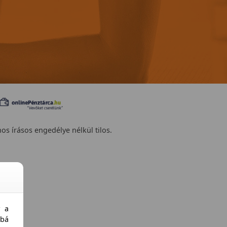
nos írásos engedélye nélkül tilos.
y a
bá