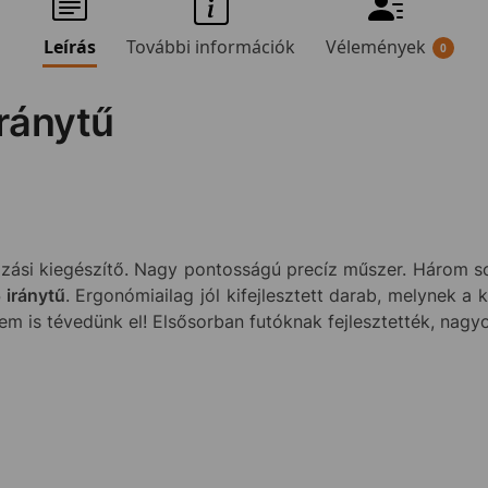
Leírás
További információk
Vélemények
0
ránytű
zási kiegészítő. Nagy pontosságú precíz műszer. Három so
 iránytű
. Ergonómiailag jól kifejlesztett darab, melynek a 
em is tévedünk el! Elsősorban futóknak fejlesztették, nagy