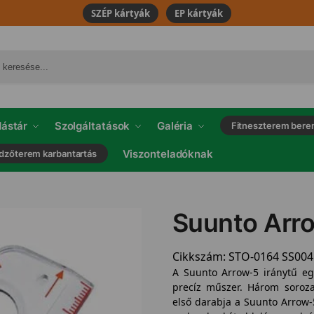
SZÉP kártyák
EP kártyák
ástár
Szolgáltatások
Galéria
Fitneszterem bere
Viszonteladóknak
dzőterem karbantartás
Suunto Arro
Cikkszám:
STO-0164 SS00
A Suunto Arrow-5 iránytű eg
precíz műszer. Három sorozat
első darabja a Suunto Arrow-5