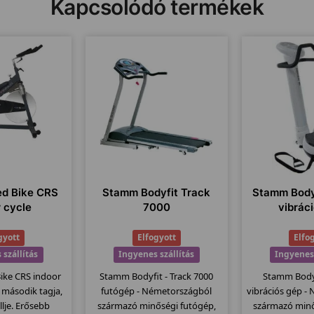
Kapcsolódó termékek
ed Bike CRS
Stamm Bodyfit Track
Stamm Body
r cycle
7000
vibrác
gyott
Elfogyott
Elfo
 szállítás
Ingyenes szállítás
Ingyenes 
Bike CRS indoor
Stamm Bodyfit - Track 7000
Stamm Bodyf
t második tagja,
futógép - Németországból
vibrációs gép -
lje. Erősebb
származó minőségi futógép,
származó minő