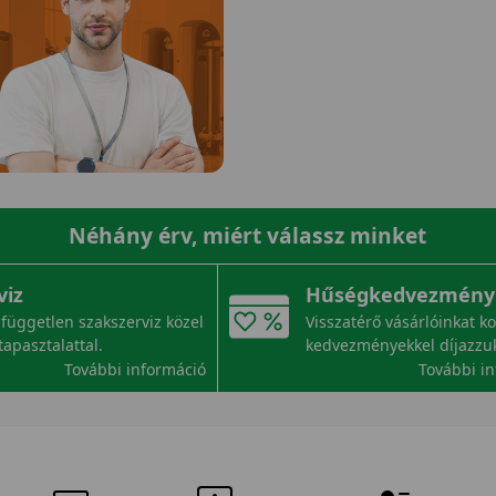
Néhány érv, miért válassz minket
viz
Hűségkedvezmény
független szakszerviz közel
Visszatérő vásárlóinkat k
tapasztalattal.
kedvezményekkel díjazzu
További információ
További i