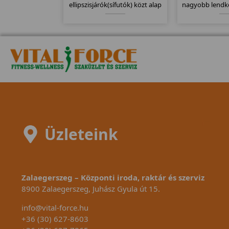
ellipszisjárók(sífutók) közt alap
nagyobb lendke
modell. 20Kg-os lendkerékkel 32
kg-os. Fékező
erősségi fokozattal és 25-400
alapú préselés
wattig való állíthatósággal
Computere k
látták el. Markolat és
mellkasi je
fülcsipeszes pulzusmérővel.
Üzleteink
Zalaegerszeg – Központi iroda, raktár és szerviz
8900 Zalaegerszeg, Juhász Gyula út 15.
info@vital-force.hu
+36 (30) 627-8603