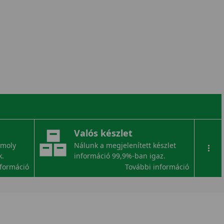
Valós készlet
omoly
Nálunk a megjelenített készlet
...
k.
információ 99,9%-ban igaz.
nformáció
További információ