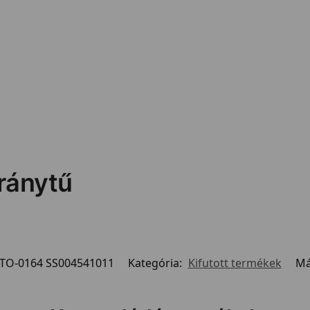
ránytű
TO-0164 SS004541011
Kategória:
Kifutott termékek
Má