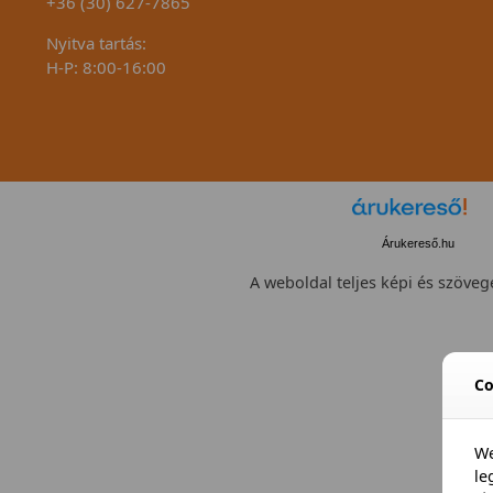
+36 (30) 627-7865
Nyitva tartás:
H-P: 8:00-16:00
Árukereső.hu
A weboldal teljes képi és szövege
Co
We
l