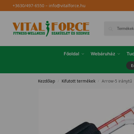
+3630/497-6550
–
info@vitalforce.hu
Főoldal
Webáruház
Tud
E
Kezdőlap
Kifutott termékek
Arrow-5 iránytű
/
/