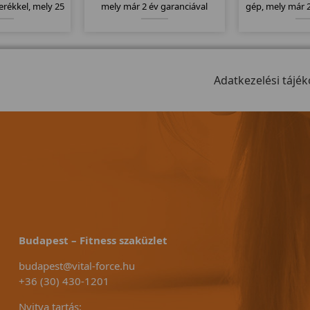
rékkel, mely 25
mely már 2 év garanciával
gép, mely már 2
 rendszere filc
kapható. Stamm futógépek
kapható. Cs
es fékrendszer.
egyik csúcs modellje mely
felülettel rend
ompatibilis a
kategóriájához képest
egy nagy motor
ladó övekkel.
120x41cm-es futófelülettel
150kg-os tehe
rendelkezik.
Adatkezelési tájék
Budapest – Fitness szaküzlet
budapest@vital-force.hu
+36 (30) 430-1201
Nyitva tartás: