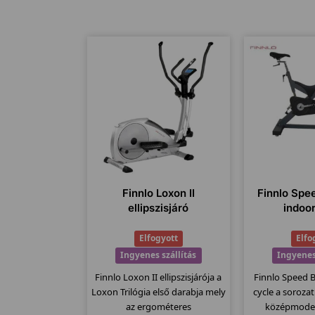
Finnlo Loxon II
Finnlo Spe
ellipszisjáró
indoo
Elfogyott
Elfo
Ingyenes szállítás
Ingyenes
Finnlo Loxon II ellipszisjárója a
Finnlo Speed 
Loxon Trilógia első darabja mely
cycle a soroza
az ergométeres
középmodel