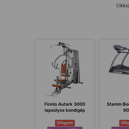
Cikk
Finnlo Autark 3000
Stamm Bod
lapsúlyos kondigép
9
Elfogyott
Elfo