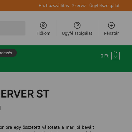
Házhozszállítás
Szerviz
Ügyfélszolgálat
Keresés
Fiókom
Ügyfélszolgálat
Pénztár
ndezés
0
Ft
0
SERVER ST
a
 óra egy összetett változata a már jól bevált