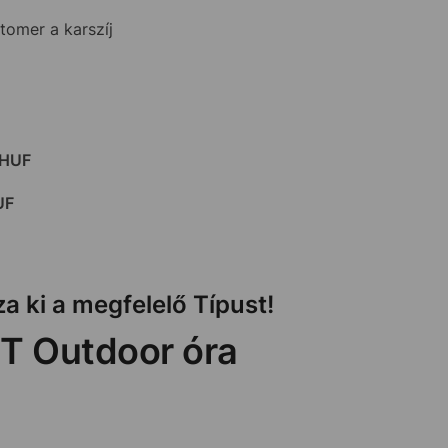
tomer a karszíj
 HUF
UF
a ki a megfelelő Típust!
T Outdoor óra