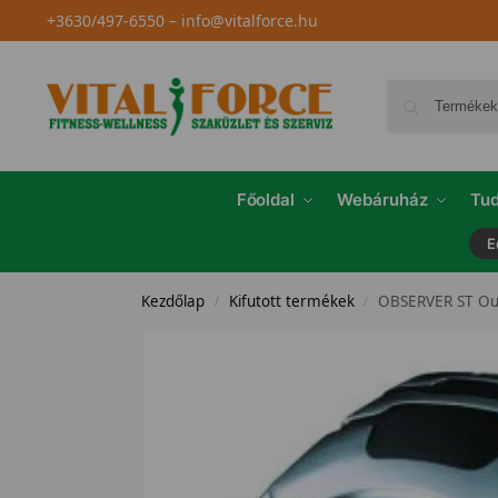
+3630/497-6550
–
info@vitalforce.hu
Főoldal
Webáruház
Tud
E
Kezdőlap
Kifutott termékek
OBSERVER ST Ou
/
/