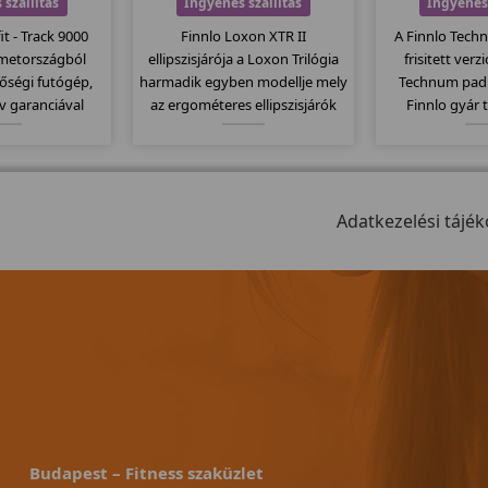
 szállítás
Ingyenes szállítás
Ingyenes 
t - Track 9000
Finnlo Loxon XTR II
A Finnlo Tech
émetországból
ellipszisjárója a Loxon Trilógia
frisitett verz
őségi futógép,
harmadik egyben modellje mely
Technum pad
v garanciával
az ergométeres ellipszisjárók
Finnlo gyár 
amm futógépek
(sífutók)közt a csúcsmodell.
megbízható m
ő modellje mely
20Kg-os lendkerékkel 32
Elektromos
ához képest
erősségi fokozattal és 25-400
135x44cm-es 
futófelülettel
wattig való állíthatósággal
szállítógörgők, 
lkezik.
látták el.
Adatkezelési tájék
jellemzi ezt
Budapest – Fitness szaküzlet