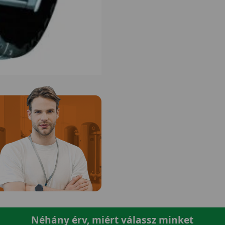
Néhány érv, miért válassz minket