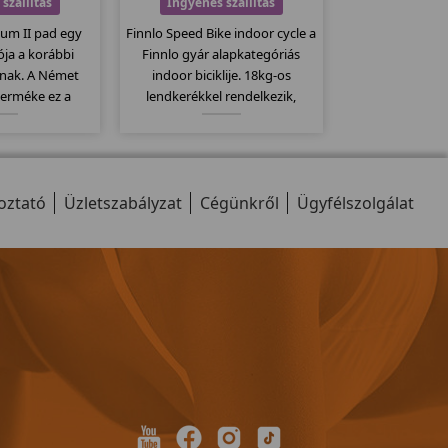
szállítás
Ingyenes szállítás
num II pad egy
Finnlo Speed Bike indoor cycle a
iója a korábbi
Finnlo gyár alapkategóriás
nak. A Német
indoor biciklije. 18kg-os
terméke ez a
lendkerékkel rendelkezik,
inőségi pad.
computere kompatibilis a
 dőlésszög,
mellkasi jeladó övekkel.
futófelület,
Kitűnően alkalmas erőltetett
9 program... stb
biciklizésre, szabadon futó
oztató
 a modellt...
Üzletszabályzat
meghajtó rendszerét.
Cégünkről
Ügyfélszolgálat