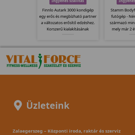
Ingyenes szállítás
Ingyenes
Finnlo Autark 3000 kondigép
Stamm Bodyfi
egy erős és megbízható partner
futógép - N
a változatos erősítő edzéshez.
származó min
Korszerű kialakításának
mely már 2 é
köszönhetően, minden a helyén
kapható. St
van, nem kell keresgetni a
egyik bevezet
különböző "állomásokat" a
kategóriáj
német precizitásnak
130x43cm-es 
köszönhetően.
rende
Üzleteink
Zalaegerszeg – Központi iroda, raktár és szerviz