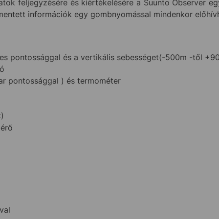
adatok feljegyzésére és kiértékelésére a Suunto Observer eg
mentett információk egy gombnyomással mindenkor előhív
s pontossággal és a vertikális sebességet(-500m -től +9
ló
ar pontossággal ) és termométer
)
mérő
val