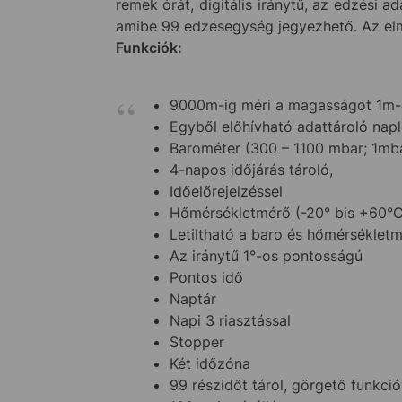
remek órát, digitális iránytű, az edzési 
amibe 99 edzésegység jegyezhető. Az el
Funkciók:
9000m-ig méri a magasságot 1m-e
Egyből előhívható adattároló nap
Barométer (300 – 1100 mbar; 1mb
4-napos időjárás tároló,
Időelőrejelzéssel
Hőmérsékletmérő (-20° bis +60°C
Letiltható a baro és hőmérséklet
Az iránytű 1°-os pontosságú
Pontos idő
Naptár
Napi 3 riasztással
Stopper
Két időzóna
99 részidőt tárol, görgető funkció