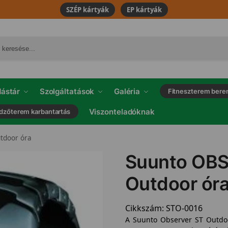
SZÉP kártyák
EP kártyák
ástár
Szolgáltatások
Galéria
Fitneszterem bere
Viszonteladóknak
dzőterem karbantartás
tdoor óra
Suunto OB
Outdoor ór
Cikkszám:
STO-0016
A Suunto Observer ST Outdoor