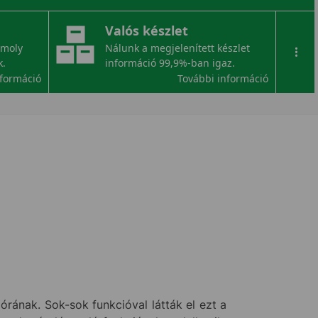
Valós készlet
omoly
Nálunk a megjelenített készlet
...
k.
információ 99,9%-ban igaz.
nformáció
További információ
rának. Sok-sok funkcióval látták el ezt a