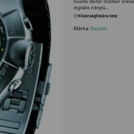
Suunto Vector Outdoor órának.
digitális iránytű…
Kívánságlistára tesz
Márka:
Suunto