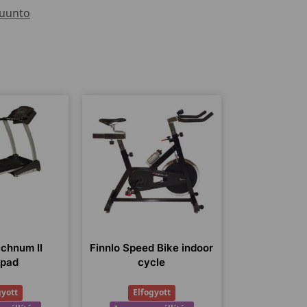
uunto
echnum II
Finnlo Speed Bike indoor
ópad
cycle
gyott
Elfogyott