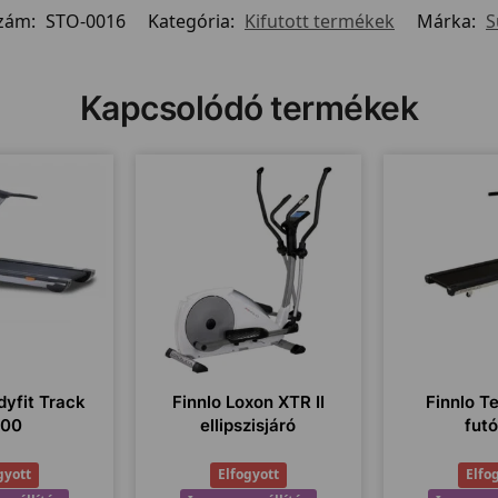
szám:
STO-0016
Kategória:
Kifutott termékek
Márka:
S
Kapcsolódó termékek
yfit Track
Finnlo Loxon XTR II
Finnlo T
000
ellipszisjáró
fut
gyott
Elfogyott
Elfo