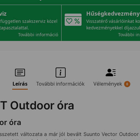
viz
Hűségkedvezmény
független szakszerviz közel
Visszatérő vásárlóinkat k
tapasztalattal.
kedvezményekkel díjazzu
További információ
További i
Leírás
További információk
Vélemények
0
T Outdoor óra
or óra
zetett változata a már jól bevált Suunto Vector Outdoor ó