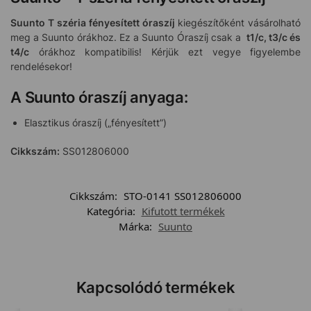
Suunto T széria fényesített óraszíj
kiegészítőként vásárolható
meg a Suunto órákhoz. Ez a Suunto Óraszíj csak a
t1/c, t3/c és
t4/c
órákhoz kompatibilis! Kérjük ezt vegye figyelembe
rendelésekor!
A Suunto óraszíj anyaga:
Elasztikus óraszíj („fényesített”)
Cikkszám:
SS012806000
Cikkszám:
STO-0141 SS012806000
Kategória:
Kifutott termékek
Márka:
Suunto
Kapcsolódó termékek