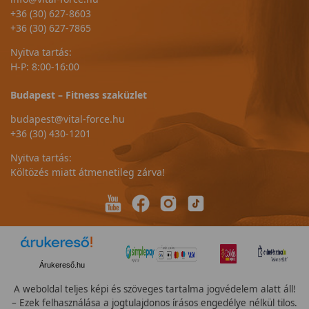
+36 (30) 627-8603
+36 (30) 627-7865
Nyitva tartás:
H-P: 8:00-16:00
Budapest – Fitness szaküzlet
budapest@vital-force.hu
+36 (30) 430-1201
Nyitva tartás:
Költözés miatt átmenetileg zárva!
Árukereső.hu
A weboldal teljes képi és szöveges tartalma jogvédelem alatt áll!
– Ezek felhasználása a jogtulajdonos írásos engedélye nélkül tilos.