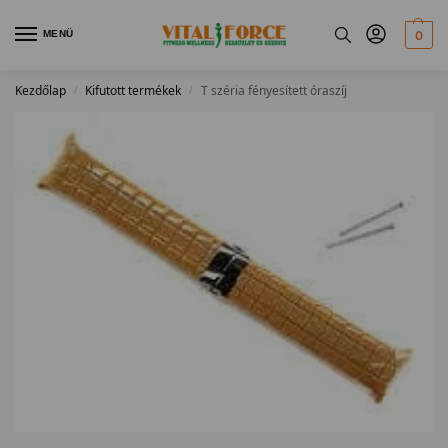
MENÜ
0
Kezdőlap
Kifutott termékek
T széria fényesített óraszíj
/
/