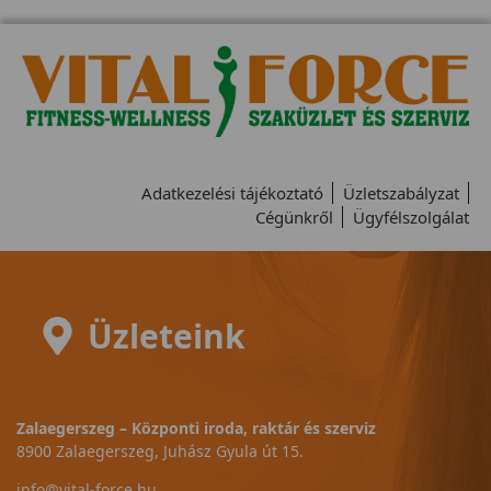
Adatkezelési tájékoztató
Üzletszabályzat
Cégünkről
Ügyfélszolgálat
Üzleteink
Zalaegerszeg – Központi iroda, raktár és szerviz
8900 Zalaegerszeg, Juhász Gyula út 15.
info@vital-force.hu