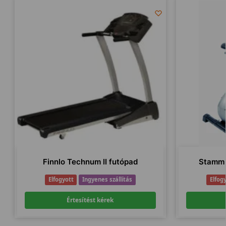
Finnlo Technum II futópad
Stamm 
Elfogyott
Ingyenes szállítás
Elfog
Értesítést kérek