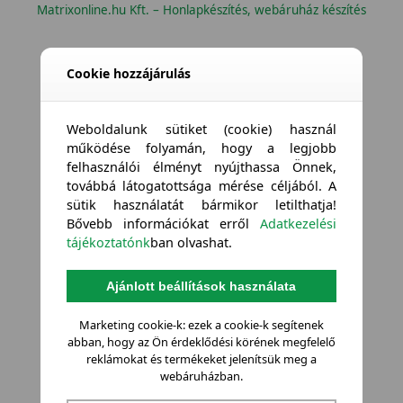
Matrixonline.hu Kft. – Honlapkészítés, webáruház készítés
Cookie hozzájárulás
Weboldalunk sütiket (cookie) használ
működése folyamán, hogy a legjobb
felhasználói élményt nyújthassa Önnek,
továbbá látogatottsága mérése céljából. A
sütik használatát bármikor letilthatja!
Bővebb információkat erről
Adatkezelési
tájékoztatónk
ban olvashat.
Ajánlott beállítások használata
Marketing cookie-k: ezek a cookie-k segítenek
abban, hogy az Ön érdeklődési körének megfelelő
reklámokat és termékeket jelenítsük meg a
webáruházban.