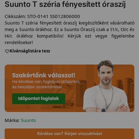
Suunto T széria fényesített óraszíj
Cikkszám:
STO-0141 SS012806000
Suunto T széria fényesített óraszíj kiegészítőként vásárolható
meg a Suunto órákhoz. Ez a Suunto Óraszíj csak a t1/c, t3/c és
t4/c órákhoz kompatibilis! Kérjük ezt vegye figyelembe
rendelésekor!
Kívánságlistára tesz
Márka:
Suunto
Kérdése van? Kérjen visszahívást