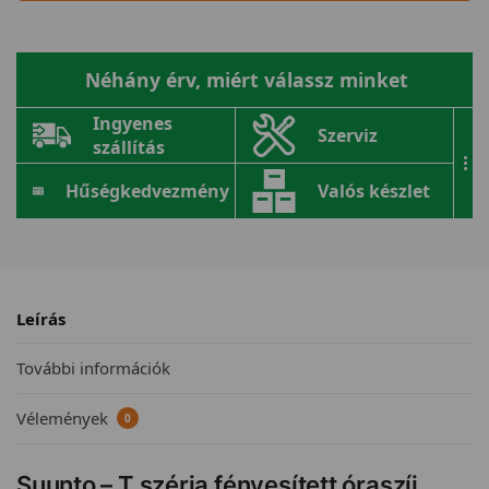
Néhány érv, miért válassz minket
Ingyenes
Szerviz
szállítás
...
Hűségkedvezmény
Valós készlet
Leírás
További információk
Vélemények
0
Suunto – T széria fényesített óraszíj