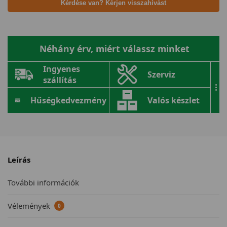
Kérdése van? Kérjen visszahívást
Néhány érv, miért válassz minket
Ingyenes
Szerviz
szállítás
...
Hűségkedvezmény
Valós készlet
Leírás
További információk
Vélemények
0