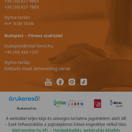
+36 (30) 627-8603
+36 (30) 627-7865
Nyitva tartás:
H-P: 8:00-16:00
Budapest – Fitness szaküzlet
budapest@vital-force.hu
+36 (30) 430-1201
Nyitva tartás:
Költözés miatt átmenetileg zárva!
Árukereső.hu
A weboldal teljes képi és szöveges tartalma jogvédelem alatt áll!
– Ezek felhasználása a jogtulajdonos írásos engedélye nélkül tilos.
Matrixonline.hu Kft. – Honlapkészítés, webáruház készítés