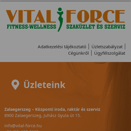
Adatkezelési tájékoztató
Üzletszabályzat
Cégünkről
Ügyfélszolgálat
Üzleteink
Zalaegerszeg – Központi iroda, raktár és szerviz
8900 Zalaegerszeg, Juhász Gyula út 15.
info@vital-force.hu