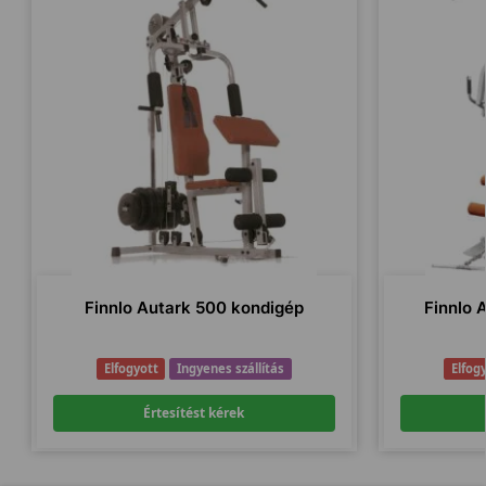
Finnlo Autark 500 kondigép
Finnlo 
Elfogyott
Ingyenes szállítás
Elfog
Értesítést kérek