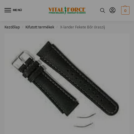
MENÜ
0
Kezdőlap
Kifutott termékek
X-lander Fekete Bőr óraszíj
/
/