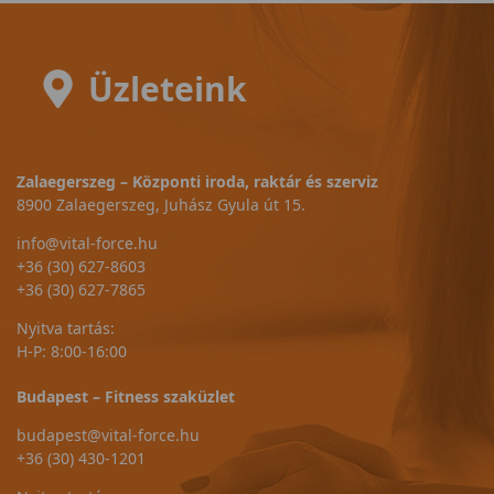
Üzleteink
Zalaegerszeg – Központi iroda, raktár és szerviz
8900 Zalaegerszeg, Juhász Gyula út 15.
info@vital-force.hu
+36 (30) 627-8603
+36 (30) 627-7865
Nyitva tartás:
H-P: 8:00-16:00
Budapest – Fitness szaküzlet
budapest@vital-force.hu
+36 (30) 430-1201