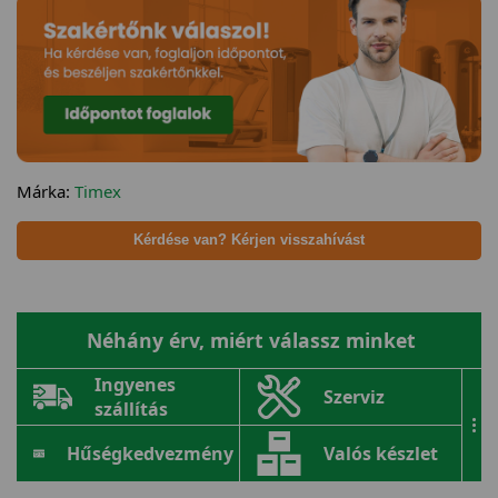
Márka:
Timex
Kérdése van? Kérjen visszahívást
Néhány érv, miért válassz minket
Ingyenes
Szerviz
szállítás
...
Hűségkedvezmény
Valós készlet