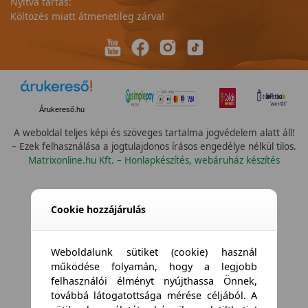
Nyitva tartás:
Költözés miatt átmenetileg zárva!
Árukereső.hu
A weboldal teljes képi és szöveges tartalma jogvédelem alatt áll!
– Ezek felhasználása a jogtulajdonos írásos engedélye nélkül tilos.
Matrixonline.hu Kft. – Honlapkészítés, webáruház készítés
Cookie hozzájárulás
Weboldalunk sütiket (cookie) használ
működése folyamán, hogy a legjobb
felhasználói élményt nyújthassa Önnek,
továbbá látogatottsága mérése céljából. A