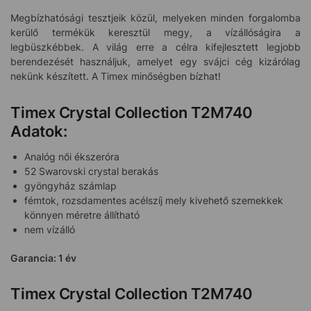
Megbízhatósági tesztjeik közül, melyeken minden forgalomba
kerülő termékük keresztül megy, a vízállóságira a
legbüszkébbek. A világ erre a célra kifejlesztett legjobb
berendezését használjuk, amelyet egy svájci cég kizárólag
nekünk készített. A Timex minőségben bízhat!
Timex Crystal Collection T2M740
Adatok:
Analóg női ékszeróra
52 Swarovski crystal berakás
gyöngyház számlap
fémtok, rozsdamentes acélszíj mely kivehető szemekkek
könnyen méretre állítható
nem vízálló
Garancia: 1 év
Timex Crystal Collection T2M740