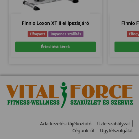
Finnlo Loxon XT II ellipszisjáró
Finnlo F
Elfogyott
Ingyenes szállítás
Elfog
Értesítést kérek
Adatkezelési tájékoztató
Üzletszabályzat
Cégünkről
Ügyfélszolgálat