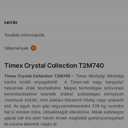
Leírás
További információk
Vélemények
0
Timex Crystal Collection T2M740
Timex Crystal Collection T2M740
– Timex Minőség! Minőségi
karóra kiváló anyagokból! A Timex-nél nagy hangsúlyt
helyeznek óráik tesztelésére. Magas technológiai színvonalú
berendezésekkel tesztelik óráikat szélsőséges környezeti
viszonyok között, mint például tikkasztó hőség vagy szakadó
eső. Az egyik ilyen gép négyzetméterenként 338 kg nyomást
fejt ki minden órára, ütésállóságát ellenőrizve. Másik különleges
gépük két óra alatt három évnek megfelelő gombnyomogatást
és korona tekerést végez el.