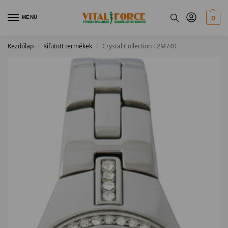
MENÜ
0
Kezdőlap
Kifutott termékek
Crystal Collection T2M740
/
/