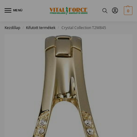
MENÜ
0
Kezdőlap
Kifutott termékek
Crystal Collection T2M845
/
/