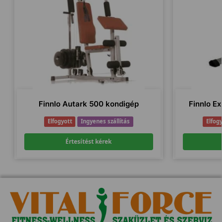
Finnlo Autark 500 kondigép
Finnlo E
Elfogyott
Ingyenes szállítás
Elfog
Értesítést kérek