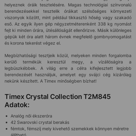
helyeznek óráik tesztelésére. Magas technológiai színvonalú
berendezésekkel tesztelik óráikat szélsőséges környezeti
viszonyok között, mint például tikkasztó hőség vagy szakadó
eső. Az egyik ilyen gép négyzetméterenként 338 kg nyomást
fejt ki minden órára, ütésállóságát ellenőrizve. Másik különleges
gépük két óra alatt három évnek megfelelő gombnyomogatást
és korona tekerést végez el.
Megbízhatósági tesztjeik közül, melyeken minden forgalomba
kerülő termékük keresztül megy, a vízállóságira a
legbüszkébbek. A világ erre a célra kifejlesztett legjobb
berendezését használjuk, amelyet egy svájci cég kizárólag
nekünk készített. A Timex minőségben bízhat!
Timex Crystal Collection T2M845
Adatok:
Analóg női ékszeróra
42 Swarovski crystal berakás
fémtok, fémszíj mely kivehető szemekkek könnyen méretre
állítható