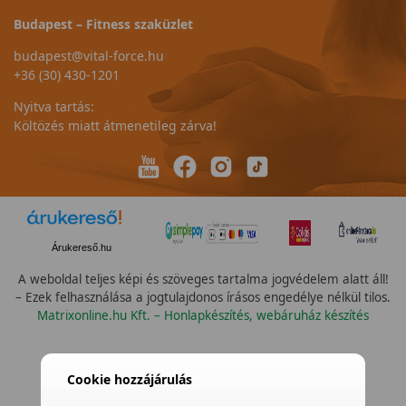
Budapest – Fitness szaküzlet
budapest@vital-force.hu
+36 (30) 430-1201
Nyitva tartás:
Költözés miatt átmenetileg zárva!
Árukereső.hu
A weboldal teljes képi és szöveges tartalma jogvédelem alatt áll!
– Ezek felhasználása a jogtulajdonos írásos engedélye nélkül tilos.
Matrixonline.hu Kft. – Honlapkészítés, webáruház készítés
Cookie hozzájárulás