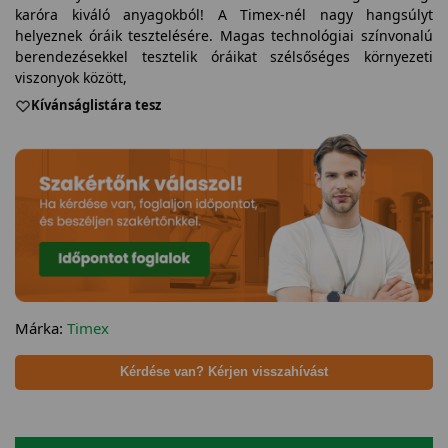
karóra kiváló anyagokból! A Timex-nél nagy hangsúlyt
helyeznek óráik tesztelésére. Magas technológiai színvonalú
berendezésekkel tesztelik óráikat szélsőséges környezeti
viszonyok között,
Kívánságlistára tesz
Márka:
Timex
Kérdése van? Kérjen visszahívást