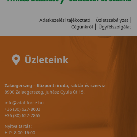
Adatkezelési tájékoztató
Üzletszabályzat
Cégünkről
Ügyfélszolgálat
Üzleteink
Zalaegerszeg – Központi iroda, raktár és szerviz
8900 Zalaegerszeg, Juhász Gyula út 15.
info@vital-force.hu
+36 (30) 627-8603
+36 (30) 627-7865
Nyitva tartás:
H-P: 8:00-16:00