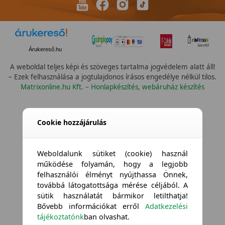
Árukereső.hu
A weboldal teljes képi és szöveges tartalma jogvédelem alatt áll!
– Ezek felhasználása a jogtulajdonos írásos engedélye nélkül tilos.
Matrixonline.hu Kft. – Honlapkészítés, webáruház készítés
Cookie hozzájárulás
Weboldalunk sütiket (cookie) használ
működése folyamán, hogy a legjobb
felhasználói élményt nyújthassa Önnek,
továbbá látogatottsága mérése céljából. A
sütik használatát bármikor letilthatja!
Bővebb információkat erről
Adatkezelési
tájékoztatónk
ban olvashat.