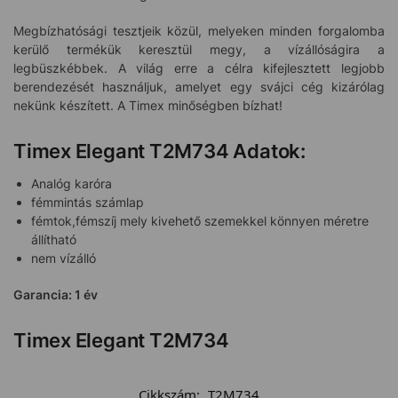
Megbízhatósági tesztjeik közül, melyeken minden forgalomba
kerülő termékük keresztül megy, a vízállóságira a
legbüszkébbek. A világ erre a célra kifejlesztett legjobb
berendezését használjuk, amelyet egy svájci cég kizárólag
nekünk készített. A Timex minőségben bízhat!
Timex Elegant T2M734 Adatok:
Analóg karóra
fémmintás számlap
fémtok,fémszíj mely kivehető szemekkel könnyen méretre
állítható
nem vízálló
Garancia: 1 év
Timex Elegant T2M734
Cikkszám:
T2M734