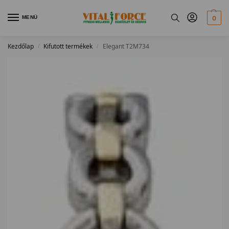
MENÜ
0
Kezdőlap
Kifutott termékek
Elegant T2M734
/
/