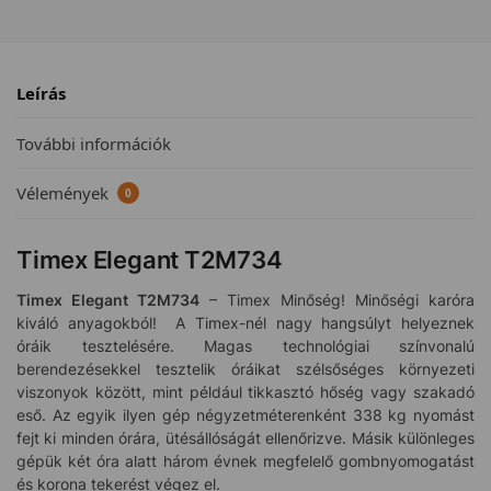
Leírás
További információk
Vélemények
0
Timex Elegant T2M734
Timex Elegant T2M734
– Timex Minőség! Minőségi karóra
kiváló anyagokból! A Timex-nél nagy hangsúlyt helyeznek
óráik tesztelésére. Magas technológiai színvonalú
berendezésekkel tesztelik óráikat szélsőséges környezeti
viszonyok között, mint például tikkasztó hőség vagy szakadó
eső. Az egyik ilyen gép négyzetméterenként 338 kg nyomást
fejt ki minden órára, ütésállóságát ellenőrizve. Másik különleges
gépük két óra alatt három évnek megfelelő gombnyomogatást
és korona tekerést végez el.