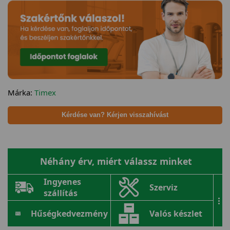
Márka:
Timex
Kérdése van? Kérjen visszahívást
Néhány érv, miért válassz minket
Ingyenes
Szerviz
szállítás
...
Hűségkedvezmény
Valós készlet