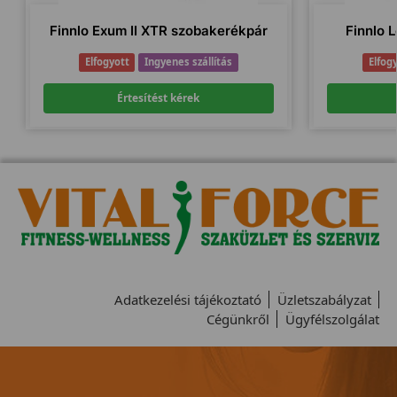
Finnlo Exum II XTR szobakerékpár
Finnlo L
Elfogyott
Ingyenes szállítás
Elfog
Értesítést kérek
Adatkezelési tájékoztató
Üzletszabályzat
Cégünkről
Ügyfélszolgálat