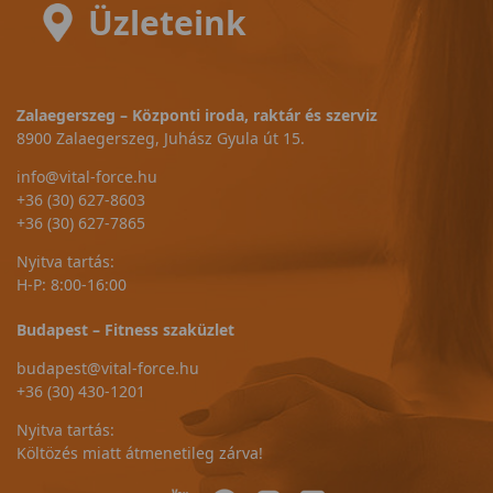
Üzleteink
Zalaegerszeg – Központi iroda, raktár és szerviz
8900 Zalaegerszeg, Juhász Gyula út 15.
info@vital-force.hu
+36 (30) 627-8603
+36 (30) 627-7865
Nyitva tartás:
H-P: 8:00-16:00
Budapest – Fitness szaküzlet
budapest@vital-force.hu
+36 (30) 430-1201
Nyitva tartás:
Költözés miatt átmenetileg zárva!