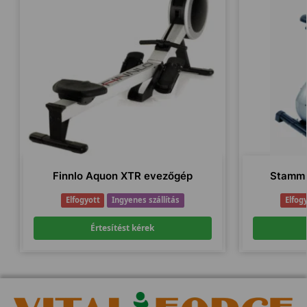
Finnlo Aquon XTR evezőgép
Stamm 
Elfogyott
Ingyenes szállítás
Elfog
Értesítést kérek