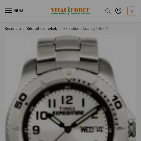
MENÜ
0
Kezdőlap
Kifutott termékek
Expedition Analog T46601
/
/