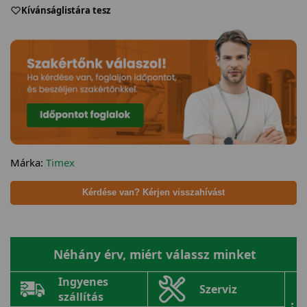
Kívánságlistára tesz
Márka:
Timex
Kérdése van? Kérjen visszahívást
Néhány érv, miért válassz minket
Ingyenes
Szerviz
szállítás
...