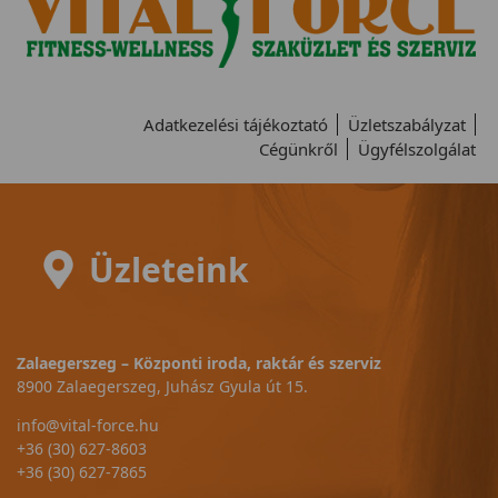
Adatkezelési tájékoztató
Üzletszabályzat
Cégünkről
Ügyfélszolgálat
Üzleteink
Zalaegerszeg – Központi iroda, raktár és szerviz
8900 Zalaegerszeg, Juhász Gyula út 15.
info@vital-force.hu
+36 (30) 627-8603
+36 (30) 627-7865