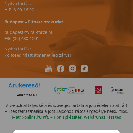
Nyitva tartás:
H-P: 8:00-16:00
Budapest – Fitness szaküzlet
budapest@vital-force.hu
+36 (30) 430-1201
Nyitva tartás:
Költözés miatt átmenetileg zárva!
Árukereső.hu
A weboldal teljes képi és szöveges tartalma jogvédelem alatt áll!
– Ezek felhasználása a jogtulajdonos írásos engedélye nélkül tilos.
Matrixonline.hu Kft. – Honlapkészítés, webáruház készítés