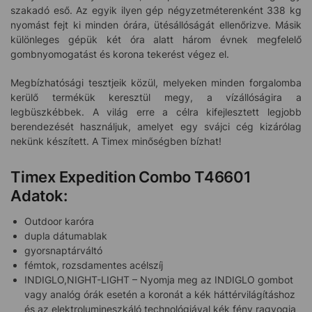
szakadó eső. Az egyik ilyen gép négyzetméterenként 338 kg
nyomást fejt ki minden órára, ütésállóságát ellenőrizve. Másik
különleges gépük két óra alatt három évnek megfelelő
gombnyomogatást és korona tekerést végez el.
Megbízhatósági tesztjeik közül, melyeken minden forgalomba
kerülő termékük keresztül megy, a vízállóságira a
legbüszkébbek. A világ erre a célra kifejlesztett legjobb
berendezését használjuk, amelyet egy svájci cég kizárólag
nekünk készített. A Timex minőségben bízhat!
Timex Expedition Combo T46601
Adatok:
Outdoor karóra
dupla dátumablak
gyorsnaptárváltó
fémtok, rozsdamentes acélszíj
INDIGLO,NIGHT-LIGHT – Nyomja meg az INDIGLO gombot
vagy analóg órák esetén a koronát a kék háttérvilágításhoz
és az elektrolumineszkáló technológiával kék fény ragyogja