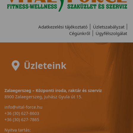
Adatkezelési tájékoztató
Üzletszabályzat
Cégünkről
Ügyfélszolgálat
Üzleteink
Zalaegerszeg – Központi iroda, raktár és szerviz
8900 Zalaegerszeg, Juhász Gyula út 15.
info@vital-force.hu
+36 (30) 627-8603
+36 (30) 627-7865
Nyitva tartás: