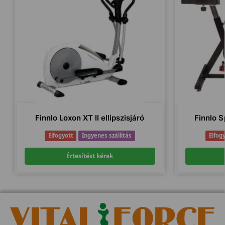
Finnlo Loxon XT II ellipszisjáró
Finnlo S
Elfogyott
Ingyenes szállítás
Elfog
Értesítést kérek