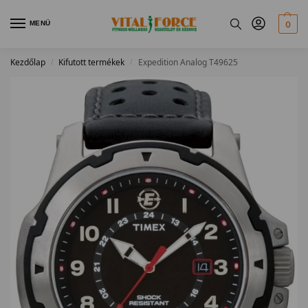
MENÜ
0
Kezdőlap
Kifutott termékek
Expedition Analog T49625
/
/