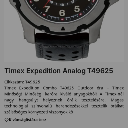
Timex Expedition Analog T49625
Cikkszám:
T49625
Timex Expedition Combo T49625 Outdoor óra – Timex
Minőség! Minőségi karóra kiváló anyagokból! A Timex-nél
nagy hangsúlyt helyeznek óráik tesztelésére. Magas
technológiai színvonalú berendezésekkel tesztelik óráikat
szélsőséges környezeti viszonyok kö
Kívánságlistára tesz