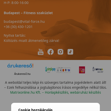
H-P: 8:00-16:00
Budapest – Fitness szaküzlet
budapest@vital-force.hu
+36 (30) 430-1201
Nyitva tartás:
Költözés miatt átmenetileg zárva!
Árukereső.hu
A weboldal teljes képi és szöveges tartalma jogvédelem alatt áll!
– Ezek felhasználása a jogtulajdonos írásos engedélye nélkül tilos.
Matrixonline.hu Kft. – Honlapkészítés, webáruház készítés
Cookie hozzájárulás