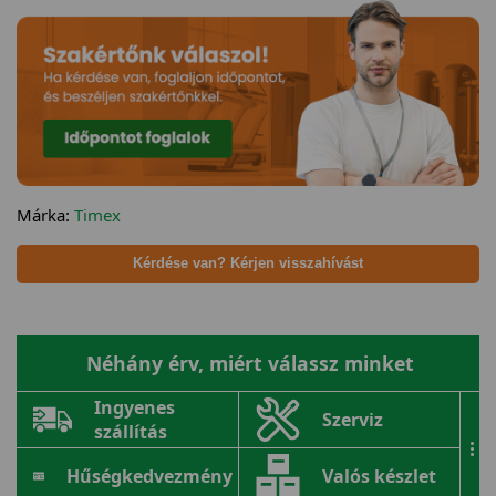
Márka:
Timex
Kérdése van? Kérjen visszahívást
Néhány érv, miért válassz minket
Ingyenes
Szerviz
szállítás
...
Hűségkedvezmény
Valós készlet