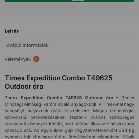
Leírás
További információk
Vélemények
0
Timex Expedition Combo T49625
Outdoor óra
Timex Expedition Combo T49625
Outdoor óra
– Timex
Minőség! Minőségi karóra kiváló anyagokból! A Timex-nél nagy
hangsúlyt helyeznek óráik tesztelésére. Magas technológiai
színvonalú berendezésekkel tesztelik óráikat szélsőséges
környezeti viszonyok között, mint például tikkasztó hőség vagy
szakadó eső. Az egyik ilyen gép négyzetméterenként 338 kg
nyomást fejt ki minden órára, ütésállóságát ellenőrizve. Másik