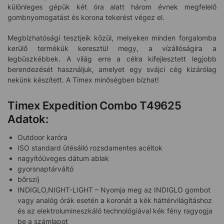
különleges gépük két óra alatt három évnek megfelelő
gombnyomogatást és korona tekerést végez el.
Megbízhatósági tesztjeik közül, melyeken minden forgalomba
kerülő termékük keresztül megy, a vízállóságira a
legbüszkébbek. A világ erre a célra kifejlesztett legjobb
berendezését használjuk, amelyet egy svájci cég kizárólag
nekünk készített. A Timex minőségben bízhat!
Timex Expedition Combo T49625
Adatok:
Outdoor karóra
ISO standard ütésálló rozsdamentes acéltok
nagyítóüveges dátum ablak
gyorsnaptárváltó
bőrszíj
INDIGLO,NIGHT-LIGHT – Nyomja meg az INDIGLO gombot
vagy analóg órák esetén a koronát a kék háttérvilágításhoz
és az elektrolumineszkáló technológiával kék fény ragyogja
be a számlapot