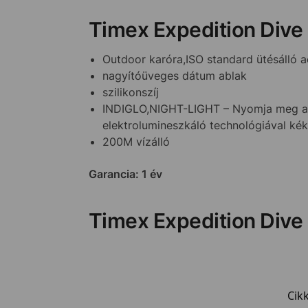
Timex Expedition Dive
Outdoor karóra,ISO standard ütésálló a
nagyítóüveges dátum ablak
szilikonszíj
INDIGLO,NIGHT-LIGHT – Nyomja meg az 
elektrolumineszkáló technológiával ké
200M vízálló
Garancia: 1 év
Timex Expedition Dive
Cik