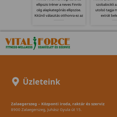
ellipszis tréner a neves Finnlo
szobabicikli 
cég alapkategóriás ellipszise.
utolsó tagja
Kitűnő választás otthonra ez az
extrát bel
ellipszisjáró mely 16kg-os
Egyszerűen k
lendkerékkel van szerelve és
teherbírású s
további 10 erősségi fokozatban
már jól meg
tudjuk állítani a terhelést.
minőség köszön
a bicik
Üzleteink
Zalaegerszeg – Központi iroda, raktár és szerviz
8900 Zalaegerszeg, Juhász Gyula út 15.