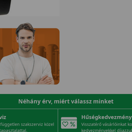
Néhány érv, miért válassz minket
viz
Hűségkedvezmény
független szakszerviz közel
Visszatérő vásárlóinkat k
tapasztalattal.
kedvezményekkel díjazzu