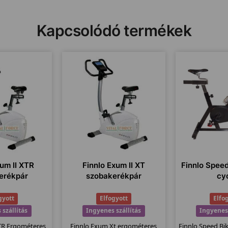
Kapcsolódó termékek
xum II XTR
Finnlo Exum II XT
Finnlo Speed
erékpár
szobakerékpár
cy
gyott
Elfogyott
Elfo
 szállítás
Ingyenes szállítás
Ingyenes 
TR Ergométeres
Finnlo Exum Xt ergométeres
Finnlo Speed Bik