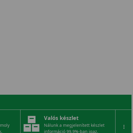
Valós készlet
omoly
Nálunk a megjelenített készlet
...
k.
információ 99,9%-ban igaz.