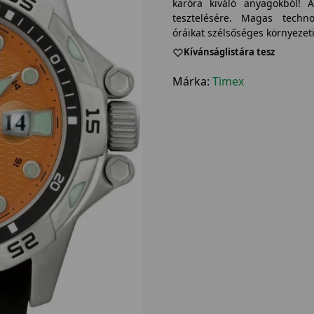
karóra kiváló anyagokból! 
tesztelésére. Magas techno
óráikat szélsőséges környezet
Kívánságlistára tesz
Márka:
Timex