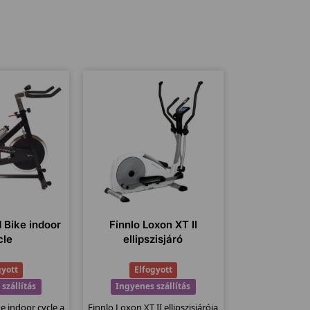
 Bike indoor
Finnlo Loxon XT II
cle
ellipszisjáró
gyott
Elfogyott
szállítás
Ingyenes szállítás
e indoor cycle a
Finnlo Loxon XT II ellipszisjárója