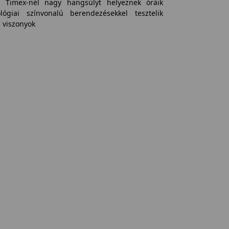
A Timex-nél nagy hangsúlyt helyeznek óráik
lógiai színvonalú berendezésekkel tesztelik
i viszonyok