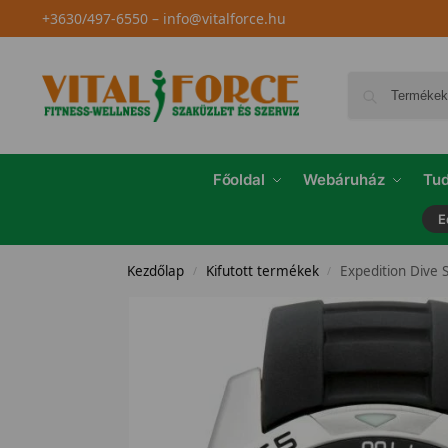
+3630/497-6550
–
info@vitalforce.hu
Főoldal
Webáruház
Tud
E
Kezdőlap
Kifutott termékek
Expedition Dive 
/
/