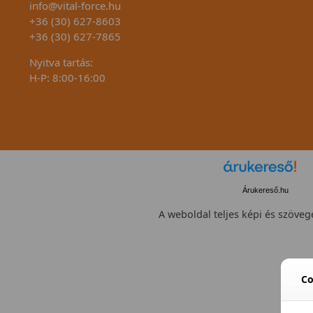
info@vital-force.hu
+36 (30) 627-8603
+36 (30) 627-7865
Nyitva tartás:
H-P: 8:00-16:00
Árukereső.hu
A weboldal teljes képi és szövege
Co