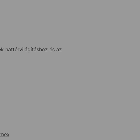
 háttérvilágításhoz és az
imex