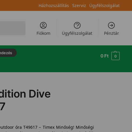
Házhozszállítás
Szerviz
Ügyfélszolgálat
Keresés
Fiókom
Ügyfélszolgálat
Pénztár
ndezés
0
Ft
0
ition Dive
17
 Outdoor óra T49617 – Timex Minőség! Minőségi