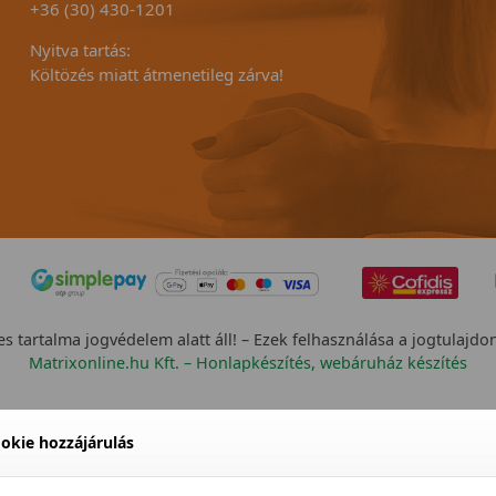
+36 (30) 430-1201
Nyitva tartás:
Költözés miatt átmenetileg zárva!
s tartalma jogvédelem alatt áll! – Ezek felhasználása a jogtulajdo
Matrixonline.hu Kft. – Honlapkészítés, webáruház készítés
okie hozzájárulás