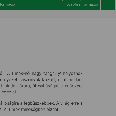
nformáció
További információ
ól! A Timex-nél nagy hangsúlyt helyeznek
környezeti viszonyok között, mint például
minden órára, ütésállóságát ellenőrizve.
végez el.
llóságira a legbüszkébbek. A világ erre a
tt. A Timex minőségben bízhat!