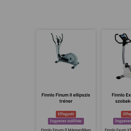
Finnlo Finum II ellipszis
Finnlo E
tréner
szobak
Elfogyott
Elfo
Ingyenes szállítás
Ingyenes
Finnlo Finum II Mágnesfékes
Finnlo Exum X