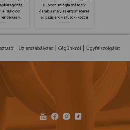
lapkategóriás
a Loxon Trilógia második
lije. 18kg-os
darabja mely az ergométeres
 rendelkezik,
ellipszisjárók(sífutók) közt a
mpatibilis a
közép modell. 20Kg-os
adó övekkel.
lendkerékkel 32 erősségi
mas erőltetett
fokozattal és 25-400 wattig való
 szabadon futó
állíthatósággal látták el...
oztató
endszerét.
Üzletszabályzat
Cégünkről
Ügyfélszolgálat