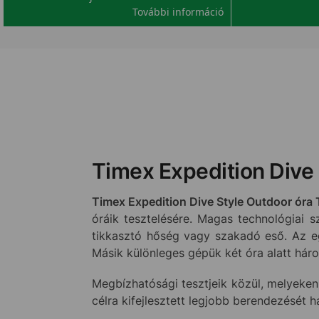
További információ
Timex Expedition Dive
Timex Expedition Dive Style
Outdoor óra
óráik tesztelésére. Magas technológiai s
tikkasztó hőség vagy szakadó eső. Az eg
Másik különleges gépük két óra alatt há
Megbízhatósági tesztjeik közül, melyeken
célra kifejlesztett legjobb berendezését 