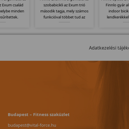
az Exum család
szobabicikli az Exum trió
Finnlo gyár a
 melybe minden
második tagja, mely számos
indoor bicik
esűrítettek.
funkcióval többet tud az
lendkerékkel
ezelhető nagy
alapmodellnél. Itt is
computere ko
zobakerékpár a
megtartották az erős vázat és
mellkasi jel
szokott német
ezáltal szintén 150kg-os
Kitűnően alkal
 vissza ezeknél
teherbírással rendelkezik....
biciklizésre,
liknél...
Adatkezelési tájék
meghajtó r
Budapest – Fitness szaküzlet
budapest@vital-force.hu