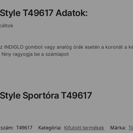
 Style T49617 Adatok:
céltok
INDIGLO gombot vagy analóg órák esetén a koronát a kék
k fény ragyogja be a számlapot
 Style Sportóra T49617
kszám:
T49617
Kategória:
Kifutott termékek
Márka:
T