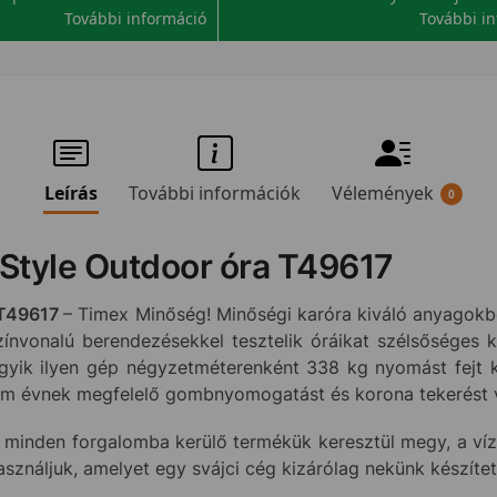
További információ
További i
Leírás
További információk
Vélemények
0
 Style Outdoor óra T49617
T49617
– Timex Minőség! Minőségi karóra kiváló anyagokb
zínvonalú berendezésekkel tesztelik óráikat szélsőséges 
yik ilyen gép négyzetméterenként 338 kg nyomást fejt ki 
rom évnek megfelelő gombnyomogatást és korona tekerést 
 minden forgalomba kerülő termékük keresztül megy, a vízá
használjuk, amelyet egy svájci cég kizárólag nekünk készíte