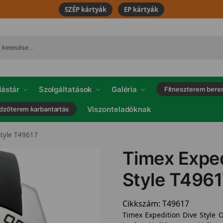
SZÉP kártyák
EP kártyák
ástár
Szolgáltatások
Galéria
Fitneszterem bere
Viszonteladóknak
dzőterem karbantartás
Style T49617
Timex Exped
Style T496
Cikkszám:
T49617
Timex Expedition Dive Style