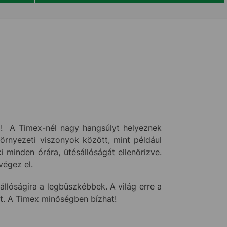
! A Timex-nél nagy hangsúlyt helyeznek
környezeti viszonyok között, mint például
minden órára, ütésállóságát ellenőrizve.
végez el.
llóságira a legbüszkébbek. A világ erre a
tt. A Timex minőségben bízhat!