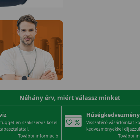
Néhány érv, miért válassz minket
viz
Hűségkedvezmény
független szakszerviz közel
Visszatérő vásárlóinkat k
tapasztalattal.
kedvezményekkel díjazzu
További információ
További i