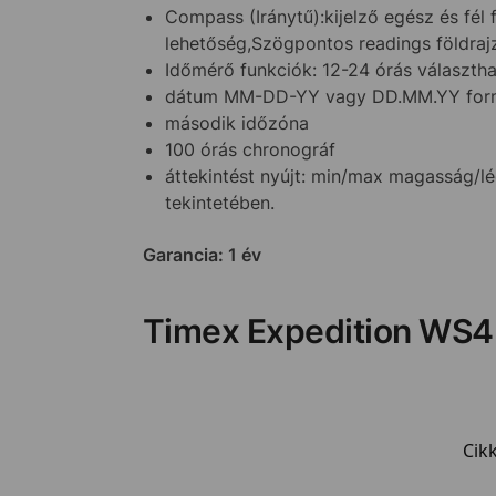
Compass (Iránytű):kijelző egész és fél 
lehetőség,Szögpontos readings földrajzr
Időmérő funkciók: 12-24 órás választhat
dátum MM-DD-YY vagy DD.MM.YY fo
második időzóna
100 órás chronográf
áttekintést nyújt: min/max magasság/
tekintetében.
Garancia: 1 év
Timex Expedition WS4
Cik