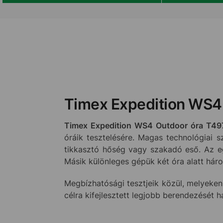
Timex Expedition WS4
Timex Expedition WS4 Outdoor óra T4
óráik tesztelésére. Magas technológiai s
tikkasztó hőség vagy szakadó eső. Az eg
Másik különleges gépük két óra alatt há
Megbízhatósági tesztjeik közül, melyeken
célra kifejlesztett legjobb berendezését 