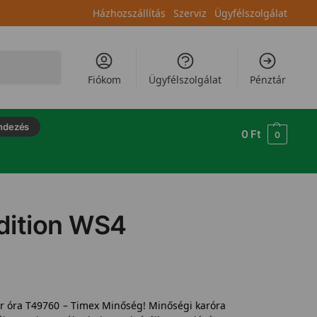
Házhozszállítás
Szerviz
Ügyfélszolgálat
Keresés
Fiókom
Ügyfélszolgálat
Pénztár
ndezés
0
Ft
0
dition WS4
r óra T49760 – Timex Minőség! Minőségi karóra