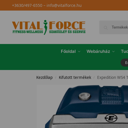
+3630/497-6550
–
info@vitalforce.hu
Főoldal
Webáruház
Tud
E
Kezdőlap
Kifutott termékek
Expedition WS4 
/
/