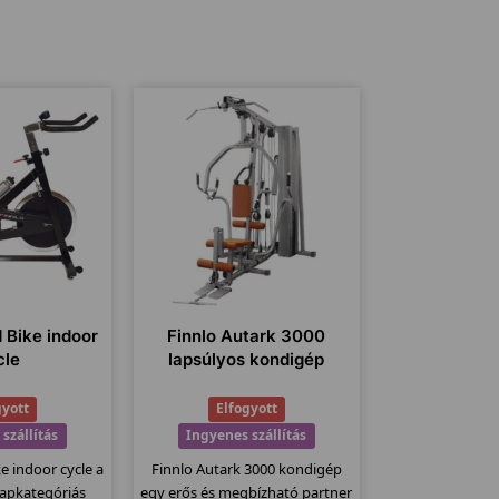
 Bike indoor
Finnlo Autark 3000
cle
lapsúlyos kondigép
gyott
Elfogyott
szállítás
Ingyenes szállítás
e indoor cycle a
Finnlo Autark 3000 kondigép
lapkategóriás
egy erős és megbízható partner