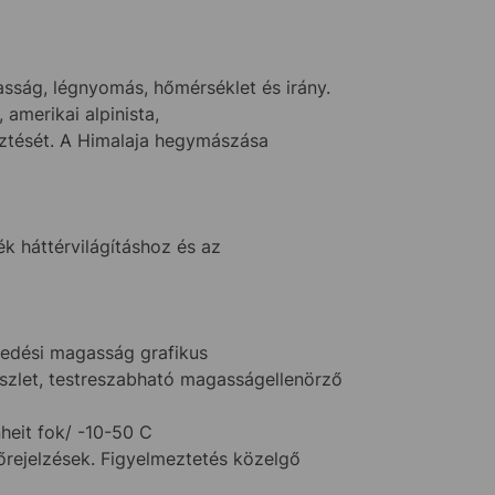
asság, légnyomás, hőmérséklet és irány.
amerikai alpinista,
ztését. A Himalaja hegymászása
 háttérvilágításhoz és az
edési magasság grafikus
szlet, testreszabható magasságellenörző
eit fok/ -10-50 C
őrejelzések. Figyelmeztetés közelgő