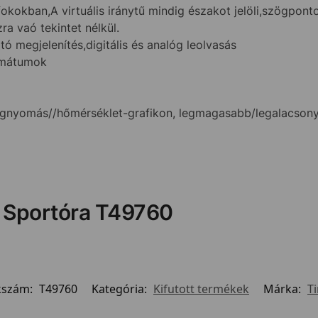
fokokban,A virtuális iránytű mindig északot jelöli,szögponto
a vaó tekintet nélkül.
ó megjelenítés,digitális és analóg leolvasás
rmátumok
légnyomás//hőmérséklet-grafikon, legmagasabb/legalacson
 Sportóra T49760
kszám:
T49760
Kategória:
Kifutott termékek
Márka:
T