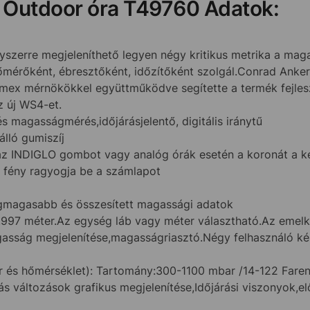
 Outdoor óra T49760 Adatok:
egyszerre megjeleníthető legyen négy kritikus metrika a mag
érőként, ébresztőként, időzítőként szolgál.Conrad Anker, 
mex mérnökökkel együttműködve segítette a termék fejles
z új WS4-et.
 magasságmérés,időjárásjelentő, digitális iránytű
álló gumiszíj
INDIGLO gombot vagy analóg órák esetén a koronát a kék
k fény ragyogja be a számlapot
egmagasabb és összesített magassági adatok
997 méter.Az egység láb vagy méter választható.Az emelk
gasság megjelenítése,magasságriasztó.Négy felhasználó ké
 és hőmérséklet): Tartomány:300-1100 mbar /14-122 Farenh
 változások grafikus megjelenítése,Időjárási viszonyok,el