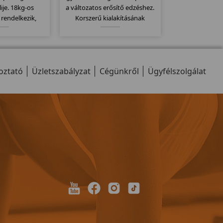
lije. 18kg-os
a változatos erősítő edzéshez.
 rendelkezik,
Korszerű kialakításának
mpatibilis a
köszönhetően, minden a helyén
adó övekkel.
van, nem kell keresgetni a
mas erőltetett
különböző "állomásokat" a
 szabadon futó
német precizitásnak
oztató
endszerét.
Üzletszabályzat
köszönhetően.
Cégünkről
Ügyfélszolgálat