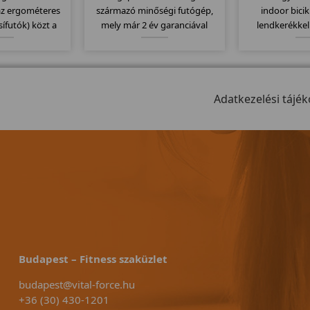
az ergométeres
származó minőségi futógép,
indoor bicik
(sífutók) közt a
mely már 2 év garanciával
lendkerékkel
ll. 20Kg-os
kapható. Stamm futógépek
computere ko
l 32 erősségi
egyik bevezető modellje mely
mellkasi jel
5-400 wattig való
kategóriájához képest
Kitűnően alkal
al látták el...
130x43cm-es futófelülettel
biciklizésre,
rendelkezik.
Adatkezelési tájék
meghajtó r
Budapest – Fitness szaküzlet
budapest@vital-force.hu
+36 (30) 430-1201