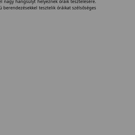
l nagy hangsúlyt helyeznek óráik tesztelésére.
 berendezésekkel tesztelik óráikat szélsőséges