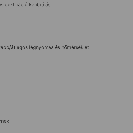
s deklináció kalibrálási
yabb/átlagos légnyomás és hőmérséklet
imex