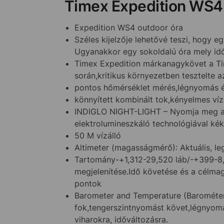
Timex Expedition WS4
Expedition WS4 outdoor óra
Széles kijelzője lehetővé teszi, hogy 
Ugyanakkor egy sokoldalú óra mely időm
Timex Expedition márkanagykövet a Ti
során,kritikus környezetben tesztelte a
pontos hőmérséklet mérés,légnyomás és
könnyített kombinált tok,kényelmes víz
INDIGLO NIGHT-LIGHT – Nyomja meg az 
elektrolumineszkáló technológiával ké
50 M vízálló
Altimeter (magasságmérő): Aktuális, l
Tartomány-+1,312-29,520 láb/-+399-8,
megjelenítése.Idő követése és a célma
pontok
Barometer and Temperature (Barométer
fok,tengerszintnyomást követ,légnyomás
viharokra, időváltozásra.