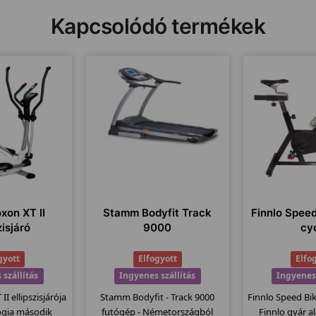
Kapcsolódó termékek
oxon XT II
Stamm Bodyfit Track
Finnlo Speed
zisjáró
9000
cy
gyott
Elfogyott
Elfo
 szállítás
Ingyenes szállítás
Ingyenes 
II ellipszisjárója
Stamm Bodyfit - Track 9000
Finnlo Speed Bik
lógia második
futógép - Németországból
Finnlo gyár a