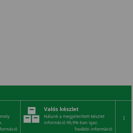
Valós készlet
omoly
Nálunk a megjelenített készlet
...
k.
információ 99,9%-ban igaz.
nformáció
További információ