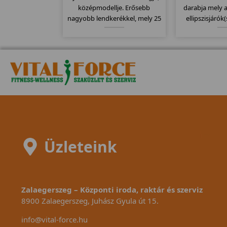
középmodellje. Erősebb
darabja mely 
nagyobb lendkerékkel, mely 25
ellipszisjárók
kg-os. Fékező rendszere filc
közép mode
alapú préseléses fékrendszer.
lendkerékke
Computere kompatibilis a
fokozattal és 2
mellkasi jeladó övekkel.
állíthatóságg
Üzleteink
Zalaegerszeg – Központi iroda, raktár és szerviz
8900 Zalaegerszeg, Juhász Gyula út 15.
info@vital-force.hu