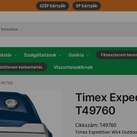
SZÉP kártyák
EP kártyák
ástár
Szolgáltatások
Galéria
Fitneszterem bere
Viszonteladóknak
dzőterem karbantartás
T49760
Timex Expe
T49760
Cikkszám:
T49760
Timex Expedition WS4 Outdoo