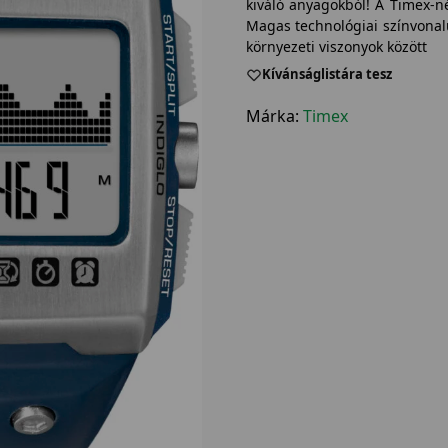
kiváló anyagokból! A Timex-né
Magas technológiai színvonalú
környezeti viszonyok között
Kívánságlistára tesz
Márka:
Timex