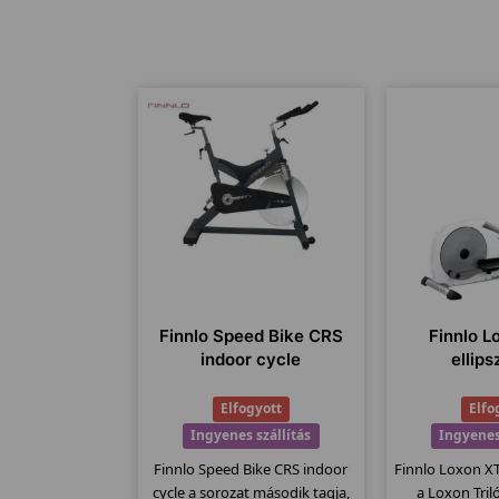
Finnlo Speed Bike CRS
Finnlo L
indoor cycle
ellips
Elfogyott
Elfo
Ingyenes szállítás
Ingyenes
Finnlo Speed Bike CRS indoor
Finnlo Loxon XT 
cycle a sorozat második tagja,
a Loxon Tri