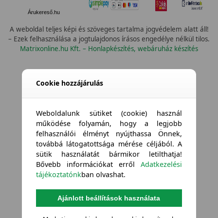
Árukereső.hu
A weboldal teljes képi és szöveges tartalma jogvédelem alatt áll!
– Ezek felhasználása a jogtulajdonos írásos engedélye nélkül tilos.
Matrixonline.hu Kft. – Honlapkészítés, webáruház készítés
Cookie hozzájárulás
Weboldalunk sütiket (cookie) használ
működése folyamán, hogy a legjobb
felhasználói élményt nyújthassa Önnek,
továbbá látogatottsága mérése céljából. A
sütik használatát bármikor letilthatja!
Bővebb információkat erről
Adatkezelési
tájékoztatónk
ban olvashat.
Ajánlott beállítások használata