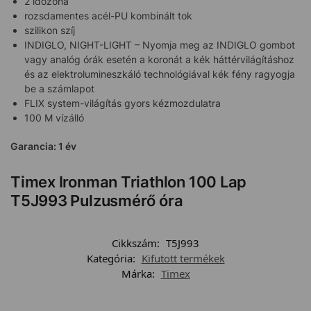
2 időzóna
rozsdamentes acél-PU kombinált tok
szilikon szíj
INDIGLO, NIGHT-LIGHT – Nyomja meg az INDIGLO gombot
vagy analóg órák esetén a koronát a kék háttérvilágításhoz
és az elektrolumineszkáló technológiával kék fény ragyogja
be a számlapot
FLIX system-világítás gyors kézmozdulatra
100 M vízálló
Garancia: 1 év
Timex Ironman Triathlon 100 Lap
T5J993 Pulzusmérő óra
Cikkszám:
T5J993
Kategória:
Kifutott termékek
Márka:
Timex