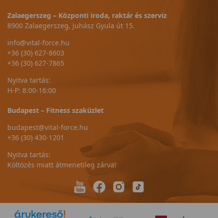
Zalaegerszeg – Központi iroda, raktár és szerviz
8900 Zalaegerszeg, Juhász Gyula út 15.
info@vital-force.hu
+36 (30) 627-8603
+36 (30) 627-7865
Nyitva tartás:
H-P: 8:00-16:00
Budapest – Fitness szaküzlet
budapest@vital-force.hu
+36 (30) 430-1201
Nyitva tartás:
Költözés miatt átmenetileg zárva!