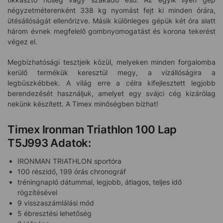
négyzetméterenként 338 kg nyomást fejt ki minden órára,
ütésállóságát ellenőrizve. Másik különleges gépük két óra alatt
három évnek megfelelő gombnyomogatást és korona tekerést
végez el.
Megbízhatósági tesztjeik közül, melyeken minden forgalomba
kerülő termékük keresztül megy, a vízállóságira a
legbüszkébbek. A világ erre a célra kifejlesztett legjobb
berendezését használjuk, amelyet egy svájci cég kizárólag
nekünk készített. A Timex minőségben bízhat!
Timex Ironman Triathlon 100 Lap
T5J993 Adatok:
IRONMAN TRIATHLON sportóra
100 részidő, 199 órás chronográf
tréningnapló dátummal, legjobb, átlagos, teljes idő
rögzítésével
9 visszaszámlálási mód
5 ébresztési lehetőség