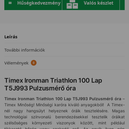
Hűségkedvezmény
Valós készlet
Leírás
További információk
Vélemények
0
Timex Ironman Triathlon 100 Lap
T5J993 Pulzusmérő óra
Timex Ironman Triathlon 100 Lap T5J993
Pulzusmérő óra
–
Timex Minőség! Minőségi karóra kiváló anyagokból! A Timex-
nél nagy hangsúlyt helyeznek óráik tesztelésére. Magas
technológiai színvonalú berendezésekkel tesztelik óráikat
szélsőséges környezeti viszonyok között, mint például
tikkasztó hőség vagy szakadó eső. Az egyik ilyen gép