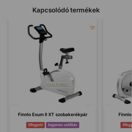
Kapcsolódó termékek
Finnlo Exum II XT szobakerékpár
Finnlo
Elfogyott
Ingyenes szállítás
Elfog