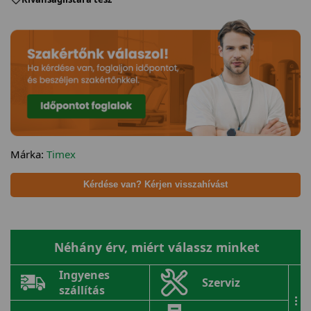
Márka:
Timex
Kérdése van? Kérjen visszahívást
Néhány érv, miért válassz minket
Ingyenes
Szerviz
szállítás
...