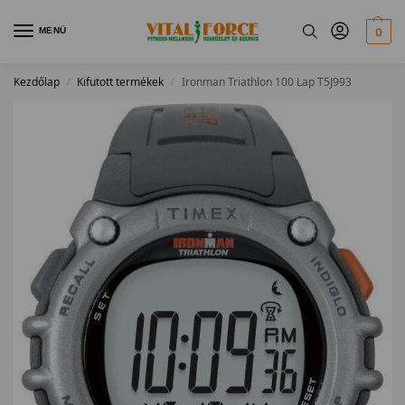
MENÜ
0
Kezdőlap
Kifutott termékek
Ironman Triathlon 100 Lap T5J993
/
/