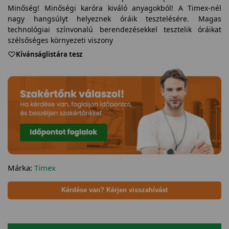
Minőség! Minőségi karóra kiváló anyagokból! A Timex-nél
nagy hangsúlyt helyeznek óráik tesztelésére. Magas
technológiai színvonalú berendezésekkel tesztelik óráikat
szélsőséges környezeti viszony
Kívánságlistára tesz
Márka:
Timex
Kérdése van? Kérjen visszahívást