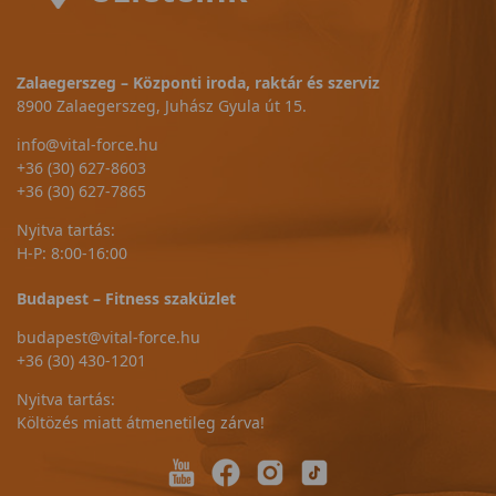
Zalaegerszeg – Központi iroda, raktár és szerviz
8900 Zalaegerszeg, Juhász Gyula út 15.
info@vital-force.hu
+36 (30) 627-8603
+36 (30) 627-7865
Nyitva tartás:
H-P: 8:00-16:00
Budapest – Fitness szaküzlet
budapest@vital-force.hu
+36 (30) 430-1201
Nyitva tartás:
Költözés miatt átmenetileg zárva!