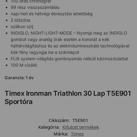
100 órás chronográf
99 rész visszaszámlálás
napi heti és hétvégi ébresztési lehetőség
2 időzóna
szilikon szíj
INDIGLO, NIGHT-LIGHT-MODE – Nyomja meg az INDIGLO
gombot vagy analóg órák esetén a koronát a kék
háttérvilágításhoz és az elektrolumineszkáló technológiával
kék fény ragyogja be a számlapot
FLIX system-világítás gombnyomás nélküli kézmozdulattal
100 M vízálló
Garancia: 1 év
Timex Ironman Triathlon 30 Lap T5E901
Sportóra
Cikkszám:
T5E901
Kategória:
Kifutott termékek
Márka:
Timex