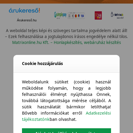
Árukereső.hu
A weboldal teljes képi és szöveges tartalma jogvédelem alatt áll!
– Ezek felhasználása a jogtulajdonos írásos engedélye nélkül tilos.
Matrixonline.hu Kft. – Honlapkészítés, webáruház készítés
Cookie hozzájárulás
Weboldalunk sütiket (cookie) használ
működése folyamán, hogy a legjobb
felhasználói élményt nyújthassa Önnek,
továbbá látogatottsága mérése céljából. A
sütik használatát bármikor letilthatja!
Bővebb információkat erről
Adatkezelési
tájékoztatónk
ban olvashat.