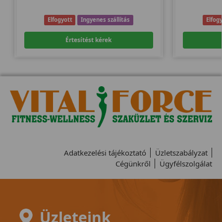
Elfogyott
Ingyenes szállítás
Elfog
Értesítést kérek
Adatkezelési tájékoztató
Üzletszabályzat
Cégünkről
Ügyfélszolgálat
Üzleteink