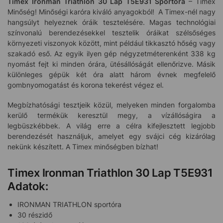
Timex Ironman Triathlon 30 Lap T5E931
Sportóra
– Timex
Minőség! Minőségi karóra kiváló anyagokból! A Timex-nél nagy
hangsúlyt helyeznek óráik tesztelésére. Magas technológiai
színvonalú berendezésekkel tesztelik óráikat szélsőséges
környezeti viszonyok között, mint például tikkasztó hőség vagy
szakadó eső. Az egyik ilyen gép négyzetméterenként 338 kg
nyomást fejt ki minden órára, ütésállóságát ellenőrizve. Másik
különleges gépük két óra alatt három évnek megfelelő
gombnyomogatást és korona tekerést végez el.
Megbízhatósági tesztjeik közül, melyeken minden forgalomba
kerülő termékük keresztül megy, a vízállóságira a
legbüszkébbek. A világ erre a célra kifejlesztett legjobb
berendezését használjuk, amelyet egy svájci cég kizárólag
nekünk készített. A Timex minőségben bízhat!
Timex Ironman Triathlon 30 Lap T5E931
Adatok:
IRONMAN TRIATHLON sportóra
30 részidő