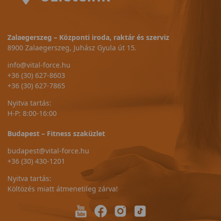
Zalaegerszeg – Központi iroda, raktár és szerviz
8900 Zalaegerszeg, Juhász Gyula út 15.
info@vital-force.hu
+36 (30) 627-8603
+36 (30) 627-7865
Nyitva tartás:
H-P: 8:00-16:00
Budapest – Fitness szaküzlet
budapest@vital-force.hu
+36 (30) 430-1201
Nyitva tartás:
Költözés miatt átmenetileg zárva!