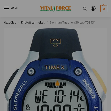
MENÜ
0
Kezdőlap
Kifutott termékek
Ironman Triathlon 30 Lap T5E931
/
/