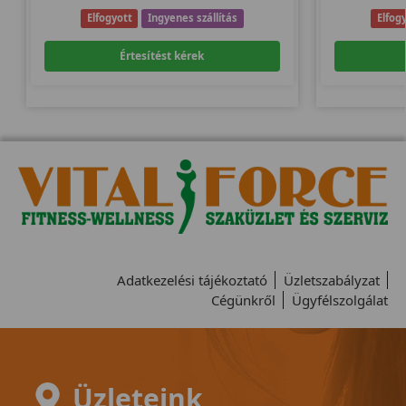
Elfogyott
Ingyenes szállítás
Elfog
Értesítést kérek
Adatkezelési tájékoztató
Üzletszabályzat
Cégünkről
Ügyfélszolgálat
Üzleteink