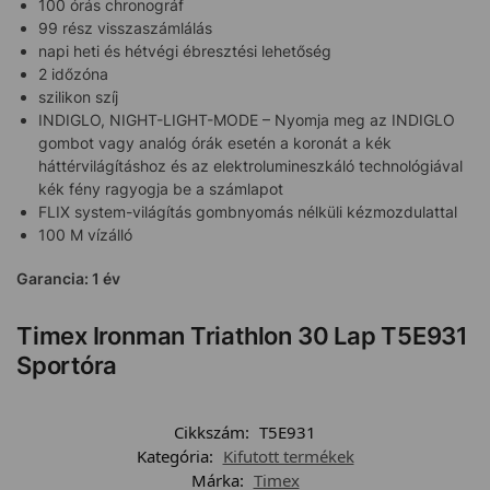
100 órás chronográf
99 rész visszaszámlálás
napi heti és hétvégi ébresztési lehetőség
2 időzóna
szilikon szíj
INDIGLO, NIGHT-LIGHT-MODE – Nyomja meg az INDIGLO
gombot vagy analóg órák esetén a koronát a kék
háttérvilágításhoz és az elektrolumineszkáló technológiával
kék fény ragyogja be a számlapot
FLIX system-világítás gombnyomás nélküli kézmozdulattal
100 M vízálló
Garancia: 1 év
Timex Ironman Triathlon 30 Lap T5E931
Sportóra
Cikkszám:
T5E931
Kategória:
Kifutott termékek
Márka:
Timex