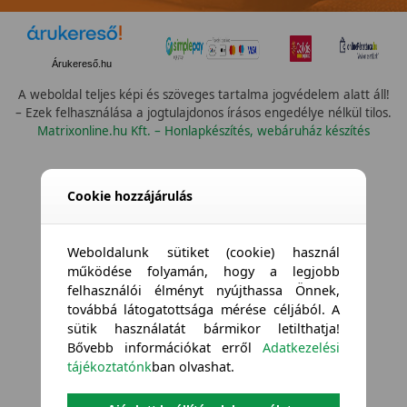
Árukereső.hu
A weboldal teljes képi és szöveges tartalma jogvédelem alatt áll!
– Ezek felhasználása a jogtulajdonos írásos engedélye nélkül tilos.
Matrixonline.hu Kft. – Honlapkészítés, webáruház készítés
Cookie hozzájárulás
Weboldalunk sütiket (cookie) használ
működése folyamán, hogy a legjobb
felhasználói élményt nyújthassa Önnek,
továbbá látogatottsága mérése céljából. A
sütik használatát bármikor letilthatja!
Bővebb információkat erről
Adatkezelési
tájékoztatónk
ban olvashat.