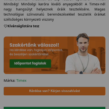
Minőség! Minőségi karóra kiváló anyagokból! A Timex-nél
nagy hangsúlyt helyeznek óráik tesztelésére. Magas
technológiai színvonalú berendezésekkel tesztelik óráikat
szélsőséges környezeti viszony
Kívánságlistára tesz
Márka:
Timex
Kérdése van? Kérjen visszahívást