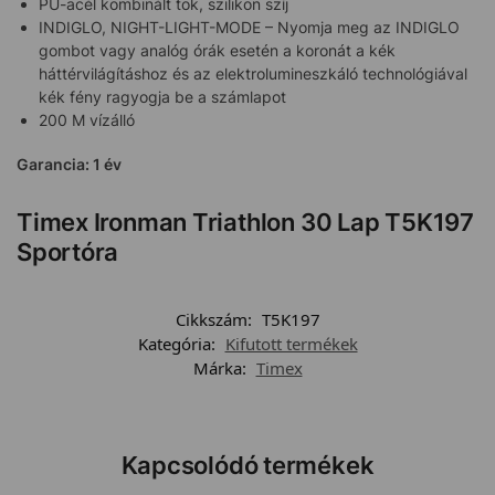
PU-acél kombinált tok, szilikon szíj
INDIGLO, NIGHT-LIGHT-MODE – Nyomja meg az INDIGLO
gombot vagy analóg órák esetén a koronát a kék
háttérvilágításhoz és az elektrolumineszkáló technológiával
kék fény ragyogja be a számlapot
200 M vízálló
Garancia: 1 év
Timex Ironman Triathlon 30 Lap T5K197
Sportóra
Cikkszám:
T5K197
Kategória:
Kifutott termékek
Márka:
Timex
Kapcsolódó termékek