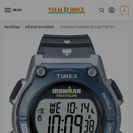
MENÜ
0
Kezdőlap
Kifutott termékek
Ironman Triathlon 30 Lap T5K197
/
/