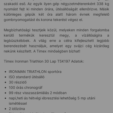
szakadó eső. Az egyik ilyen gép négyzetméterenként 338 kg
nyomást fejt ki minden órára, ütésállóságát ellenőrizve. Másik
különleges gépük két óra alatt három évnek megfelelő
gombnyomogatást és korona tekerést végez el.
Megbízhatósági tesztjeik közül, melyeken minden forgalomba
kerülő termékük keresztül megy, a vízállóságira a
legbüszkébbek. A világ erre a célra kifejlesztett legjobb
berendezését használjuk, amelyet egy svájci cég kizárólag
nekünk készített. A Timex minőségben bízhat!
Timex Ironman Triathlon 30 Lap T5K197 Adatok:
IRONMAN TRIATHLON sportóra
ISO standard ütésálló
30 részidő
100 órás chronográf
99 rész visszaszámlálás 2 módban
napi,heti ás hétvégi ébresztési lehetőség 5 mp utáni
ismétléssel
2 időzóna