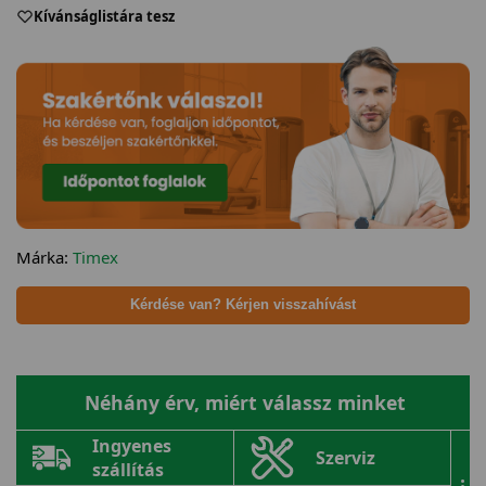
Kívánságlistára tesz
Márka:
Timex
Kérdése van? Kérjen visszahívást
Néhány érv, miért válassz minket
Ingyenes
Szerviz
szállítás
...