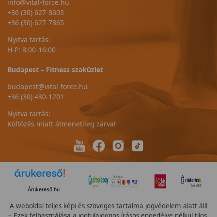
info@vital-force.hu
+36 (30) 627-8603
+36 (30) 627-7865
Nyitva tartás:
H-P: 8:00-16:00
Budapest – Fitness szaküzlet
budapest@vital-force.hu
+36 (30) 430-1201
Nyitva tartás:
Költözés miatt átmenetileg zárva!
Árukereső.hu
A weboldal teljes képi és szöveges tartalma jogvédelem alatt áll!
– Ezek felhasználása a jogtulajdonos írásos engedélye nélkül tilos.