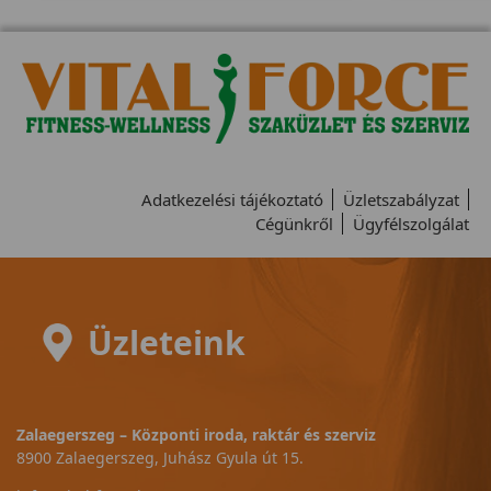
Adatkezelési tájékoztató
Üzletszabályzat
Cégünkről
Ügyfélszolgálat
Üzleteink
Zalaegerszeg – Központi iroda, raktár és szerviz
8900 Zalaegerszeg, Juhász Gyula út 15.