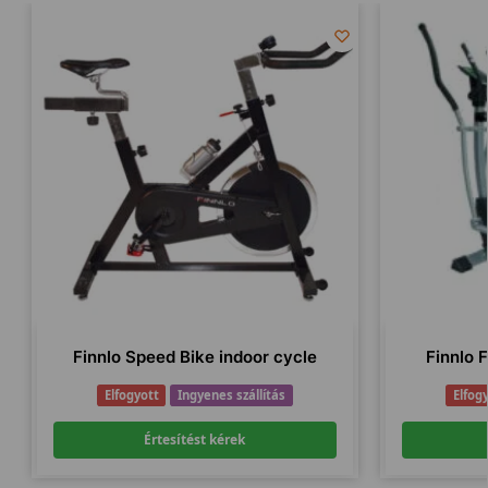
Finnlo Speed Bike indoor cycle
Finnlo F
Elfogyott
Ingyenes szállítás
Elfog
Értesítést kérek