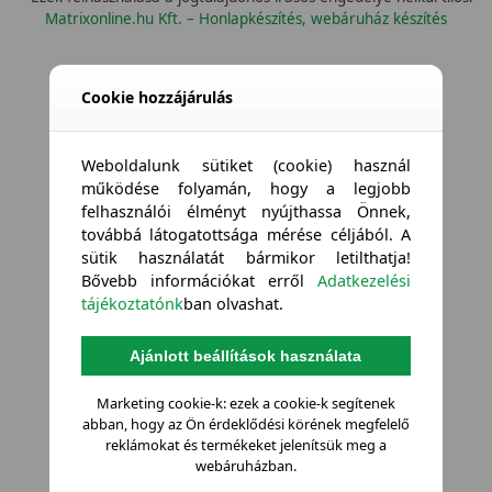
Matrixonline.hu Kft. – Honlapkészítés, webáruház készítés
Cookie hozzájárulás
Weboldalunk sütiket (cookie) használ
működése folyamán, hogy a legjobb
felhasználói élményt nyújthassa Önnek,
továbbá látogatottsága mérése céljából. A
sütik használatát bármikor letilthatja!
Bővebb információkat erről
Adatkezelési
tájékoztatónk
ban olvashat.
Ajánlott beállítások használata
Marketing cookie-k: ezek a cookie-k segítenek
abban, hogy az Ön érdeklődési körének megfelelő
reklámokat és termékeket jelenítsük meg a
webáruházban.