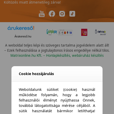
Költözés miatt átmenetileg zárva!
Árukereső.hu
A weboldal teljes képi és szöveges tartalma jogvédelem alatt áll!
– Ezek felhasználása a jogtulajdonos írásos engedélye nélkül tilos.
Matrixonline.hu Kft. – Honlapkészítés, webáruház készítés
Cookie hozzájárulás
Weboldalunk sütiket (cookie) használ
működése folyamán, hogy a legjobb
felhasználói élményt nyújthassa Önnek,
továbbá látogatottsága mérése céljából. A
sütik használatát bármikor letilthatja!