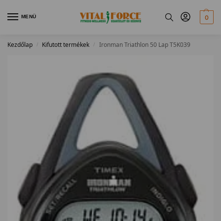
MENÜ
0
Kezdőlap
Kifutott termékek
Ironman Triathlon 50 Lap T5K039
/
/