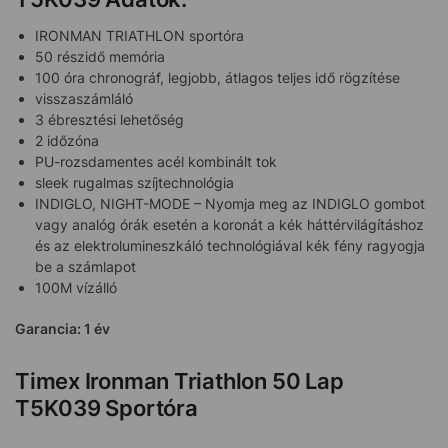
IRONMAN TRIATHLON sportóra
50 részidő memória
100 óra chronográf, legjobb, átlagos teljes idő rögzítése
visszaszámláló
3 ébresztési lehetőség
2 időzóna
PU-rozsdamentes acél kombinált tok
sleek rugalmas szíjtechnológia
INDIGLO, NIGHT-MODE – Nyomja meg az INDIGLO gombot
vagy analóg órák esetén a koronát a kék háttérvilágításhoz
és az elektrolumineszkáló technológiával kék fény ragyogja
be a számlapot
100M vízálló
Garancia: 1 év
Timex Ironman Triathlon 50 Lap
T5K039 Sportóra