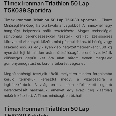
Timex Ironman Triathlon 50 Lap
T5K039 Sportóra
Timex Ironman Triathlon 50 Lap T5K039
Sportóra
– Timex
Minőség! Minőségi karóra kiváló anyagokból! A Timex-nél nagy
hangsúlyt helyeznek óráik tesztelésére. Magas technológiai
színvonalú berendezésekkel tesztelik óráikat szélsőséges
környezeti viszonyok között, mint például tikkasztó hőség vagy
szakadó eső. Az egyik ilyen gép négyzetméterenként 338 kg
nyomást fejt ki minden órára, ütésállóságát ellenőrizve. Másik
különleges gépük két óra alatt három évnek megfelelő
gombnyomogatást és korona tekerést végez el.
Megbízhatósági tesztjeik közül, melyeken minden forgalomba
kerülő termékük keresztül megy, a vízállóságira a
legbüszkébbek. A világ erre a célra kifejlesztett legjobb
berendezését használjuk, amelyet egy svájci cég kizárólag
nekünk készített. A Timex minőségben bízhat!
Timex Ironman Triathlon 50 Lap
T5K039 Adatok: