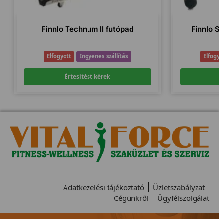
Finnlo Technum II futópad
Finnlo 
Elfogyott
Ingyenes szállítás
Elfog
Értesítést kérek
Adatkezelési tájékoztató
Üzletszabályzat
Cégünkről
Ügyfélszolgálat