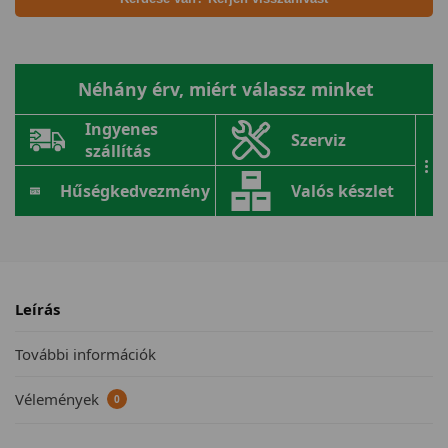
Néhány érv, miért válassz minket
Ingyenes
Szerviz
szállítás
...
Hűségkedvezmény
Valós készlet
Leírás
További információk
Vélemények
0