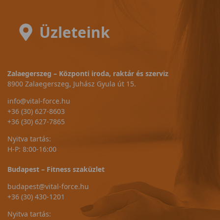
Üzleteink
Zalaegerszeg – Központi iroda, raktár és szerviz
8900 Zalaegerszeg, Juhász Gyula út 15.
info@vital-force.hu
+36 (30) 627-8603
+36 (30) 627-7865
Nyitva tartás:
H-P: 8:00-16:00
Budapest – Fitness szaküzlet
budapest@vital-force.hu
+36 (30) 430-1201
Nyitva tartás: