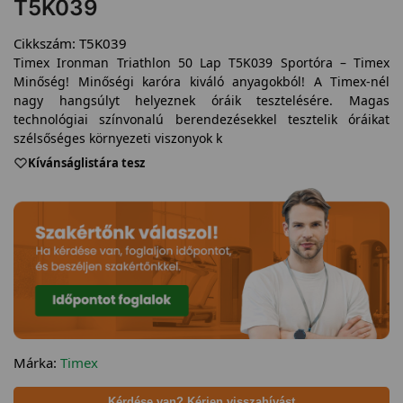
T5K039
Cikkszám:
T5K039
Timex Ironman Triathlon 50 Lap T5K039 Sportóra – Timex
Minőség! Minőségi karóra kiváló anyagokból! A Timex-nél
nagy hangsúlyt helyeznek óráik tesztelésére. Magas
technológiai színvonalú berendezésekkel tesztelik óráikat
szélsőséges környezeti viszonyok k
Kívánságlistára tesz
Márka:
Timex
Kérdése van? Kérjen visszahívást