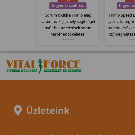
Ingyenes szállítás
Ingyenes
Corum bicikli a Finnlo alap
Finnlo Speed 
cardio biciklije, mely segítséget
cycle a kategór
nyújthat az edzések során
os lendkerékke
testének tökéletes
szíjmeghajtáss
karbantartásában! Elegáns
szerű filc 
kivitel, könnyen mozgatható! 2
rendszerrel 
év garancia!
kitartókn
lendkerékk
dönthet
Üzleteink