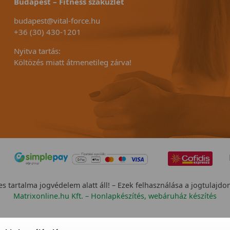
Budapest – Fitness szaküzlet
budapest@vital-force.hu
+36 (30) 430-1201
Nyitva tartás:
Költözés miatt átmenetileg zárva!
s tartalma jogvédelem alatt áll! – Ezek felhasználása a jogtulajdo
Matrixonline.hu Kft. – Honlapkészítés, webáruház készítés