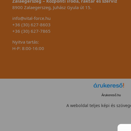
Zalaegerszeg – Központi iroda, raktár és szerviz
8900 Zalaegerszeg, Juhász Gyula út 15.
info@vital-force.hu
+36 (30) 627-8603
+36 (30) 627-7865
Nyitva tartás:
H-P: 8:00-16:00
Árukereső.hu
A weboldal teljes képi és szövege