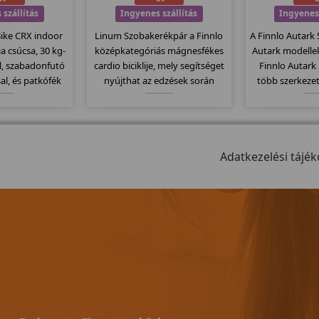
 szállítás
Ingyenes szállítás
Ingyenes 
Bike CRX indoor
Linum Szobakerékpár a Finnlo
A Finnlo Autark
ia csúcsa, 30 kg-
középkategóriás mágnesfékes
Autark modellek
l, szabadonfutó
cardio biciklije, mely segítséget
Finnlo Autark
al, és patkófék
nyújthat az edzések során
több szerkezet
alapú fékező
testének tökéletes
gépben és ezá
szerelve. Csak
karbantartásában! A Corum
gyakorlati lehet
ak, ekkora
típusnál már lényegesen
húzódzkodás
el csúcsokat
okosabb bicikliről beszélhetünk.
láberősí
ünk meg!
Elegáns kivitel, könnyen
Adatkezelési tájék
mozgatható