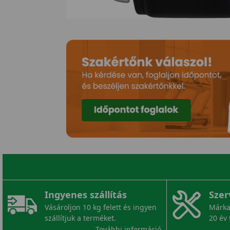
Ingyenes szállítás
Szer
Vásároljon 10 kg felett és ingyen
Márka
szállítjuk a terméket.
20 év 
További információ