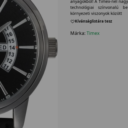
anyagokból! A Timex-nél nagy
technológiai színvonalú be
környezeti viszonyok között
Kívánságlistára tesz
Márka:
Timex