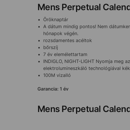
Mens Perpetual Calen
Öröknaptár
A dátum mindig pontos! Nem dátumkerék
hónapok végén.
rozsdamentes acéltok
bőrszíj
7 év elemélettartam
INDIGLO, NIGHT-LIGHT Nyomja meg az I
elektrolumineszkáló technológiával ké
100M vizalló
Garancia: 1 év
Mens Perpetual Calen