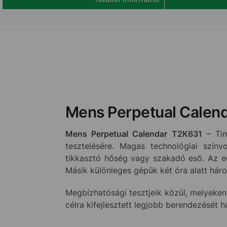
Mens Perpetual Calen
Mens Perpetual Calendar T2K631
– Tim
tesztelésére. Magas technológiai színv
tikkasztó hőség vagy szakadó eső. Az eg
Másik különleges gépük két óra alatt há
Megbízhatósági tesztjeik közül, melyeken
célra kifejlesztett legjobb berendezését 