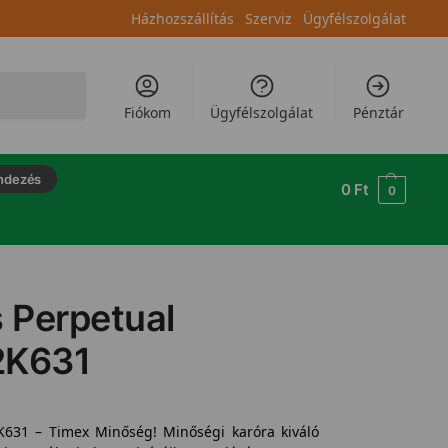
Házhozszállítás
Szerviz
Ügyfélszolgálat
Keresés
Fiókom
Ügyfélszolgálat
Pénztár
ndezés
0
Ft
0
 Perpetual
2K631
631 – Timex Minőség! Minőségi karóra kiváló