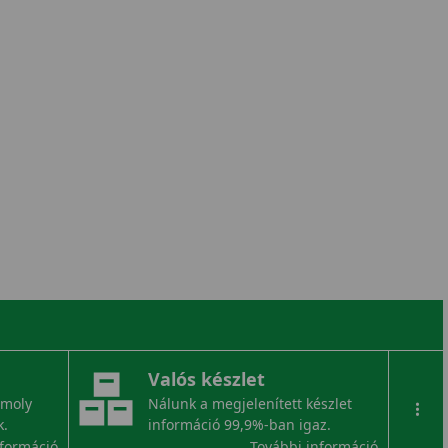
Valós készlet
omoly
Nálunk a megjelenített készlet
...
k.
információ 99,9%-ban igaz.
nformáció
További információ