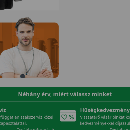
Néhány érv, miért válassz minket
viz
Hűségkedvezmény
független szakszerviz közel
Visszatérő vásárlóinkat k
tapasztalattal.
kedvezményekkel díjazzu
További információ
További i