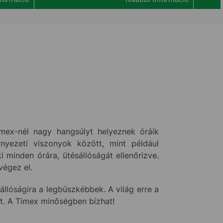
ex-nél nagy hangsúlyt helyeznek óráik
rnyezeti viszonyok között, mint például
minden órára, ütésállóságát ellenőrizve.
végez el.
llóságira a legbüszkébbek. A világ erre a
tt. A Timex minőségben bízhat!