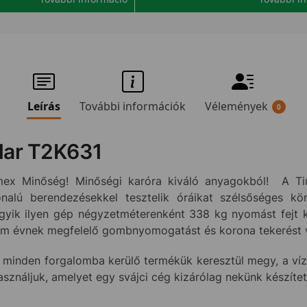
Leírás
További információk
Vélemények
0
dar T2K631
ex Minőség! Minőségi karóra kiváló anyagokból! A Tim
onalú berendezésekkel tesztelik óráikat szélsőséges kö
yik ilyen gép négyzetméterenként 338 kg nyomást fejt ki 
rom évnek megfelelő gombnyomogatást és korona tekerést 
 minden forgalomba kerülő termékük keresztül megy, a vízá
használjuk, amelyet egy svájci cég kizárólag nekünk készíte