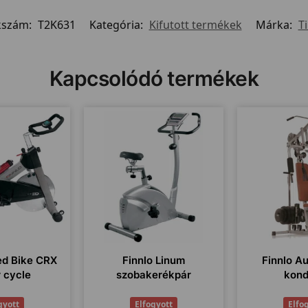
kszám:
T2K631
Kategória:
Kifutott termékek
Márka:
T
Kapcsolódó termékek
ed Bike CRX
Finnlo Linum
Finnlo A
r cycle
szobakerékpár
kond
gyott
Elfogyott
Elfo