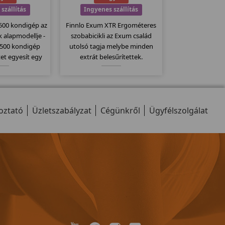
szállítás
Ingyenes szállítás
 500 kondigép az
Finnlo Exum XTR Ergométeres
 alapmodellje -
szobabicikli az Exum család
 500 kondigép
utolsó tagja melybe minden
et egyesít egy
extrát belesűrítettek.
ltal sokoldalú
Egyszerűen kezelhető nagy
őségeket kínál. A
teherbírású szobakerékpár a
, pillangó,
már jól megszokott német
tő...stb.
minőség köszön vissza ezeknél
oztató
Üzletszabályzat
a bicikliknél...
Cégünkről
Ügyfélszolgálat