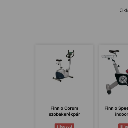
Cik
Finnlo Corum
Finnlo Spe
szobakerékpár
indoo
Elfogyott
Elfo