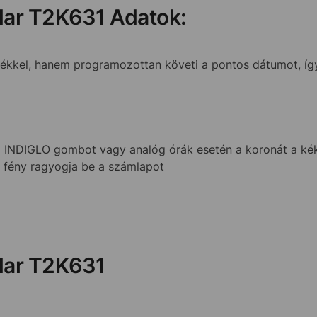
dar T2K631 Adatok:
kel, hanem programozottan követi a pontos dátumot, így 
NDIGLO gombot vagy analóg órák esetén a koronát a kék 
k fény ragyogja be a számlapot
dar T2K631