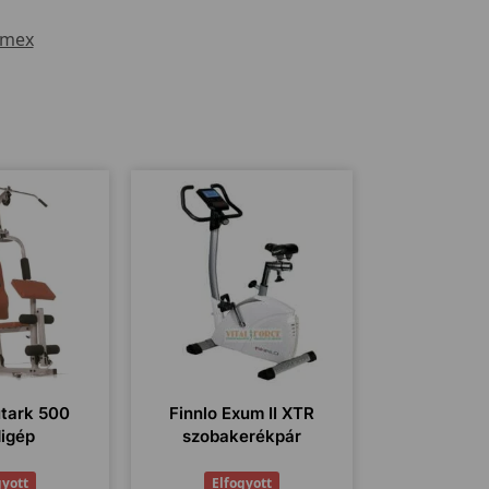
imex
utark 500
Finnlo Exum II XTR
igép
szobakerékpár
gyott
Elfogyott