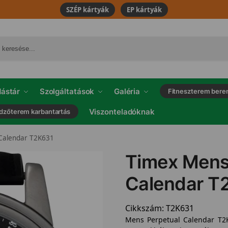
SZÉP kártyák
EP kártyák
ástár
Szolgáltatások
Galéria
Fitneszterem bere
Viszonteladóknak
dzőterem karbantartás
Calendar T2K631
Timex Mens
Calendar T
Cikkszám:
T2K631
Mens Perpetual Calendar T2K