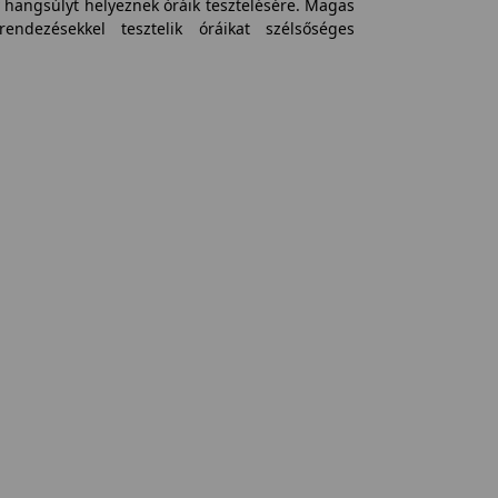
 hangsúlyt helyeznek óráik tesztelésére. Magas
rendezésekkel tesztelik óráikat szélsőséges