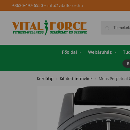
+3630/497-6550
–
info@vitalforce.hu
Főoldal
Webáruház
Tud
E
Kezdőlap
Kifutott termékek
Mens Perpetual 
/
/