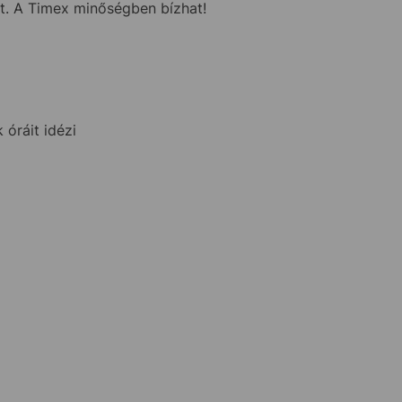
tt. A Timex minőségben bízhat!
óráit idézi