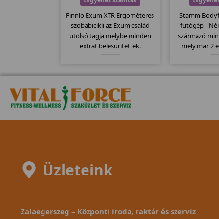
Ingyenes szállítás
Ingyenes
Finnlo Exum XTR Ergométeres
Stamm Bodyfi
szobabicikli az Exum család
futógép - N
utolsó tagja melybe minden
származó min
extrát belesűrítettek.
mely már 2 é
Egyszerűen kezelhető nagy
kapható. St
teherbírású szobakerékpár a
egyik bevezet
már jól megszokott német
kategóriáj
minőség köszön vissza ezeknél
130x43cm-es 
a bicikliknél...
rende
Üzleteink
Zalaegerszeg – Központi iroda, raktár és szerviz