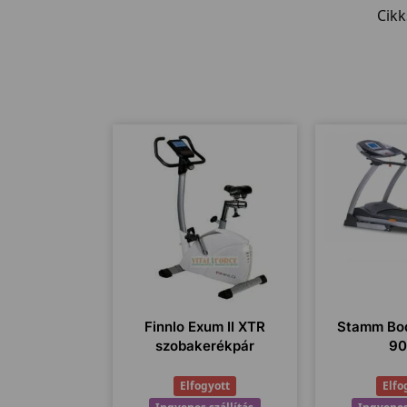
Cik
Finnlo Exum II XTR
Stamm Bod
szobakerékpár
9
Elfogyott
Elfo