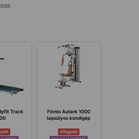
imex
yfit Track
Finnlo Autark 1000
00
lapsúlyos kondigép
gyott
Elfogyott