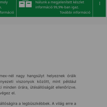
omoly
Nálunk a megjelenített készlet
...
k.
információ 99,9%-ban igaz.
nformáció
További információ
ex-nél nagy hangsúlyt helyeznek óráik
rnyezeti viszonyok között, mint például
minden órára, ütésállóságát ellenőrizve.
végez el.
llóságira a legbüszkébbek. A világ erre a