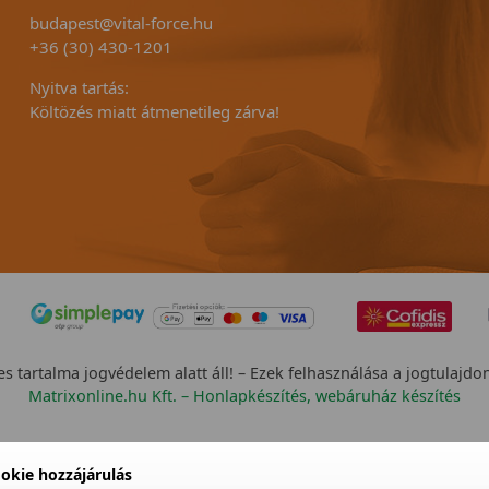
budapest@vital-force.hu
+36 (30) 430-1201
Nyitva tartás:
Költözés miatt átmenetileg zárva!
s tartalma jogvédelem alatt áll! – Ezek felhasználása a jogtulajdo
Matrixonline.hu Kft. – Honlapkészítés, webáruház készítés
okie hozzájárulás