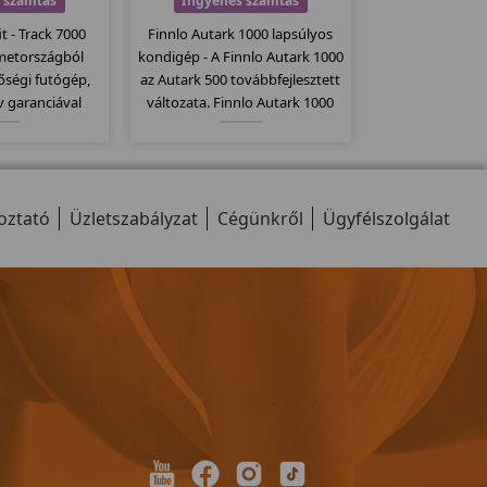
szállítás
Ingyenes szállítás
 - Track 7000
Finnlo Autark 1000 lapsúlyos
metországból
kondigép - A Finnlo Autark 1000
ségi futógép,
az Autark 500 továbbfejlesztett
v garanciával
változata. Finnlo Autark 1000
mm futógépek
több szerkezetet egyesít egy
modellje mely
gépben és ezáltal sokoldalú
ához képest
gyakorlati lehetőségeket kínál.
utófelülettel
oztató
kezik.
Üzletszabályzat
Cégünkről
Ügyfélszolgálat