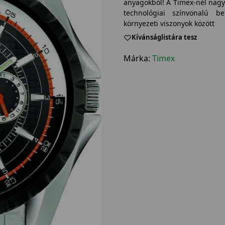
anyagokból! A Timex-nél nagy
technológiai színvonalú be
környezeti viszonyok között
Kívánságlistára tesz
Márka:
Timex