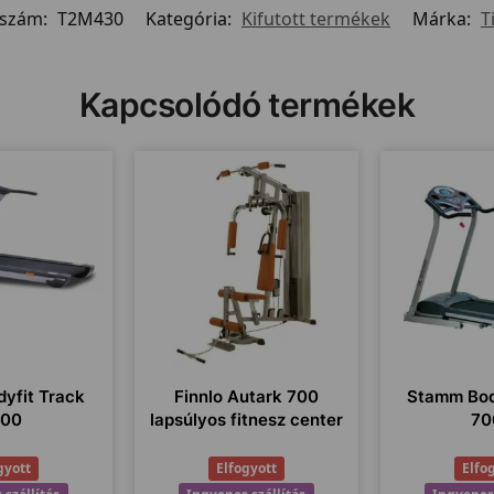
kszám:
T2M430
Kategória:
Kifutott termékek
Márka:
T
Kapcsolódó termékek
yfit Track
Finnlo Autark 700
Stamm Bod
000
lapsúlyos fitnesz center
70
gyott
Elfogyott
Elfo