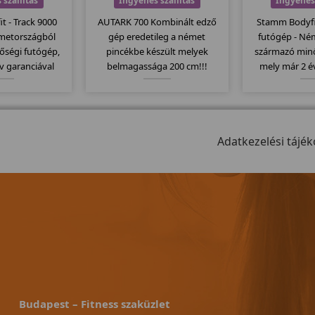
 szállítás
Ingyenes szállítás
Ingyenes 
t - Track 9000
AUTARK 700 Kombinált edző
Stamm Bodyfit
émetországból
gép eredetileg a német
futógép - Né
őségi futógép,
pincékbe készült melyek
származó minő
v garanciával
belmagassága 200 cm!!!
mely már 2 é
amm futógépek
Azoknak ajánljuk akiknek a
kapható. Sta
ő modellje mely
belmagassága kicsi!
egyik csúcs 
ához képest
kategóriáj
futófelülettel
120x41cm-es f
lkezik.
Adatkezelési tájék
rendel
Budapest – Fitness szaküzlet