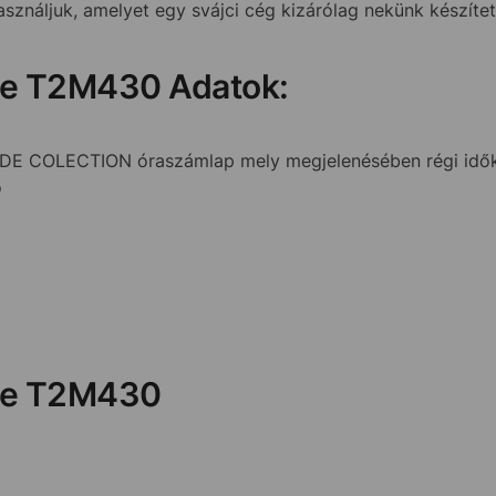
használjuk, amelyet egy svájci cég kizárólag nekünk készíte
de T2M430 Adatok:
DE COLECTION óraszámlap mely megjelenésében régi idők 
ő
de T2M430