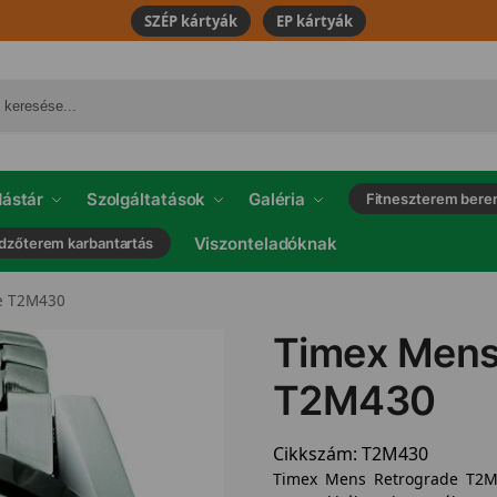
SZÉP kártyák
EP kártyák
ástár
Szolgáltatások
Galéria
Fitneszterem bere
Viszonteladóknak
dzőterem karbantartás
e T2M430
Timex Mens
T2M430
Cikkszám:
T2M430
Timex Mens Retrograde T2M4