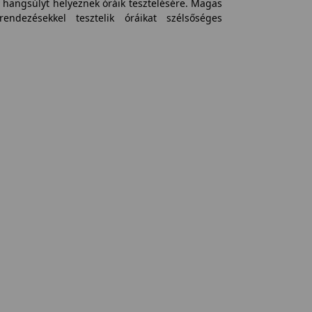
 hangsúlyt helyeznek óráik tesztelésére. Magas
rendezésekkel tesztelik óráikat szélsőséges