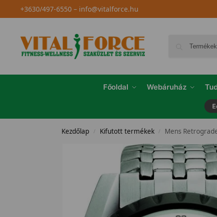
+3630/497-6550
–
info@vitalforce.hu
Főoldal
Webáruház
Tud
E
Kezdőlap
Kifutott termékek
Mens Retrograd
/
/