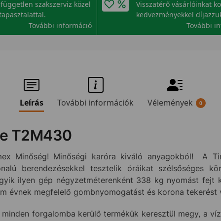
független szakszerviz közel
Visszatérő vásárlóinkat k
tapasztalattal.
kedvezményekkel díjazzu
További információ
További i
Leírás
További információk
Vélemények
0
de T2M430
ex Minőség! Minőségi karóra kiváló anyagokból! A Tim
onalú berendezésekkel tesztelik óráikat szélsőséges kö
yik ilyen gép négyzetméterenként 338 kg nyomást fejt ki 
rom évnek megfelelő gombnyomogatást és korona tekerést 
 minden forgalomba kerülő termékük keresztül megy, a vízá