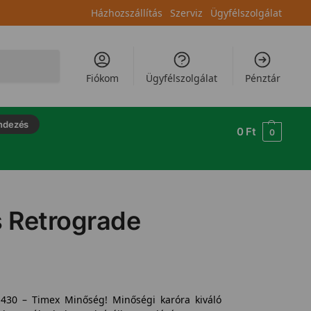
Házhozszállítás
Szerviz
Ügyfélszolgálat
Keresés
Fiókom
Ügyfélszolgálat
Pénztár
ndezés
0
Ft
0
 Retrograde
30 – Timex Minőség! Minőségi karóra kiváló