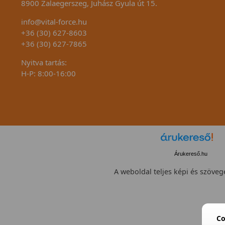
8900 Zalaegerszeg, Juhász Gyula út 15.
info@vital-force.hu
+36 (30) 627-8603
+36 (30) 627-7865
Nyitva tartás:
H-P: 8:00-16:00
Árukereső.hu
A weboldal teljes képi és szövege
Co