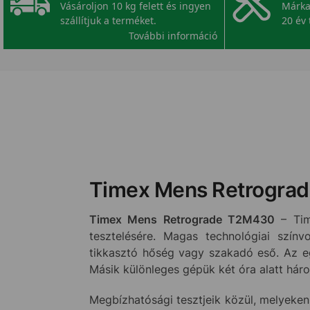
Vásároljon 10 kg felett és ingyen
Márka
szállítjuk a terméket.
20 év 
További információ
Timex Mens Retrogra
Timex Mens Retrograde T2M430
– Tim
tesztelésére. Magas technológiai színv
tikkasztó hőség vagy szakadó eső. Az eg
Másik különleges gépük két óra alatt há
Megbízhatósági tesztjeik közül, melyeken