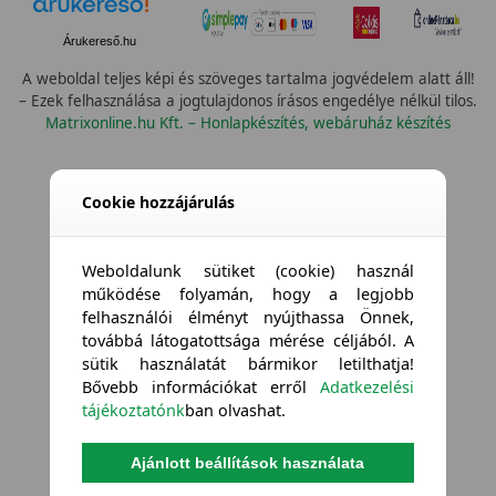
Árukereső.hu
A weboldal teljes képi és szöveges tartalma jogvédelem alatt áll!
– Ezek felhasználása a jogtulajdonos írásos engedélye nélkül tilos.
Matrixonline.hu Kft. – Honlapkészítés, webáruház készítés
Cookie hozzájárulás
Weboldalunk sütiket (cookie) használ
működése folyamán, hogy a legjobb
felhasználói élményt nyújthassa Önnek,
továbbá látogatottsága mérése céljából. A
sütik használatát bármikor letilthatja!
Bővebb információkat erről
Adatkezelési
tájékoztatónk
ban olvashat.
Ajánlott beállítások használata