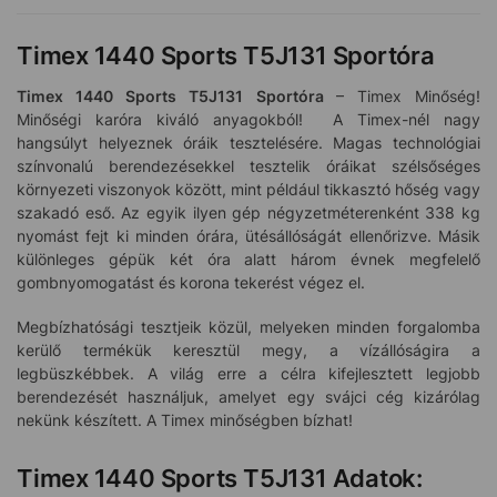
Timex 1440 Sports T5J131 Sportóra
Timex 1440 Sports T5J131
Sportóra
– Timex Minőség!
Minőségi karóra kiváló anyagokból! A Timex-nél nagy
hangsúlyt helyeznek óráik tesztelésére. Magas technológiai
színvonalú berendezésekkel tesztelik óráikat szélsőséges
környezeti viszonyok között, mint például tikkasztó hőség vagy
szakadó eső. Az egyik ilyen gép négyzetméterenként 338 kg
nyomást fejt ki minden órára, ütésállóságát ellenőrizve. Másik
különleges gépük két óra alatt három évnek megfelelő
gombnyomogatást és korona tekerést végez el.
Megbízhatósági tesztjeik közül, melyeken minden forgalomba
kerülő termékük keresztül megy, a vízállóságira a
legbüszkébbek. A világ erre a célra kifejlesztett legjobb
berendezését használjuk, amelyet egy svájci cég kizárólag
nekünk készített. A Timex minőségben bízhat!
Timex 1440 Sports T5J131 Adatok: