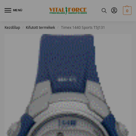
MENÜ
0
Kezdőlap
Kifutott termékek
Timex 1440 Sports T5J131
/
/