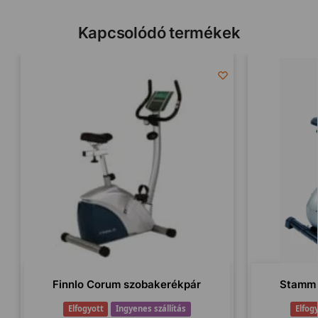
Kapcsolódó termékek
Finnlo Corum szobakerékpár
Stamm 
Elfogyott
Ingyenes szállítás
Elfog