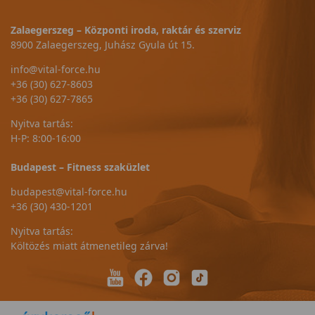
Zalaegerszeg – Központi iroda, raktár és szerviz
8900 Zalaegerszeg, Juhász Gyula út 15.
info@vital-force.hu
+36 (30) 627-8603
+36 (30) 627-7865
Nyitva tartás:
H-P: 8:00-16:00
Budapest – Fitness szaküzlet
budapest@vital-force.hu
+36 (30) 430-1201
Nyitva tartás:
Költözés miatt átmenetileg zárva!