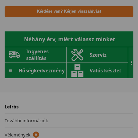
Kérdése van? Kérjen visszahívást
Néhány érv, miért válassz minket
Ingyenes
Szerviz
szállítás
...
Hűségkedvezmény
Valós készlet
Leírás
További információk
Vélemények
0