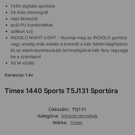
1440 digitális sportóra
24 órás chronográf
napi ébresztő
acél-PU kombinálttok
szilikon szíj
INDIGLO NIGHT-LIGHT – Nyomja meg az INDIGLO gombot
vagy analóg órák esetén a koronát a kék háttérvilágításhoz
és az elektrolumineszkáló technológiával kék fény ragyogja
be a számlapot
50 M vízálló
Garancia: 1 év
Timex 1440 Sports T5J131 Sportóra
Cikkszám:
T5J131
Kategória:
Kifutott termékek
Márka:
Timex