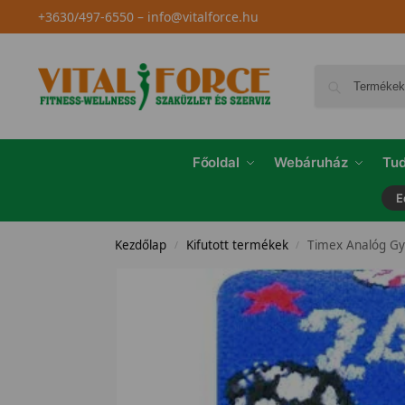
+3630/497-6550
–
info@vitalforce.hu
Főoldal
Webáruház
Tud
E
Kezdőlap
Kifutott termékek
Timex Analóg G
/
/