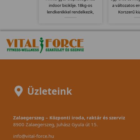
indoor biciklije. 18kg-os
a változatos e
lendkerékkel rendelkezik,
Korszerű ki
computere kompatibilis a
köszönhetően, 
mellkasi jeladó övekkel.
van, nem kel
Kitűnően alkalmas erőltetett
különböző "á
biciklizésre, szabadon futó
német pre
meghajtó rendszerét.
köszön
Üzleteink
Zalaegerszeg – Központi iroda, raktár és szerviz
8900 Zalaegerszeg, Juhász Gyula út 15.
info@vital-force.hu