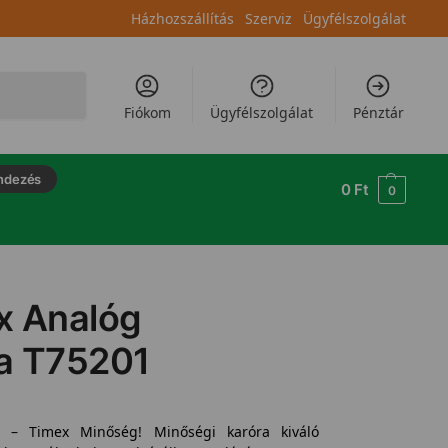
Házhozszállítás
Szerviz
Ügyfélszolgálat
Keresés
Fiókom
Ügyfélszolgálat
Pénztár
ndezés
0
Ft
0
x Analóg
a T75201
 – Timex Minőség! Minőségi karóra kiváló