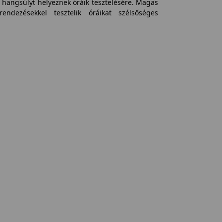
 hangsúlyt helyeznek óráik tesztelésére. Magas
rendezésekkel tesztelik óráikat szélsőséges