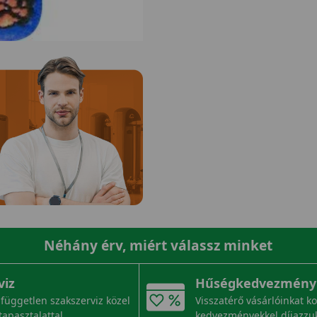
Néhány érv, miért válassz minket
viz
Hűségkedvezmény
független szakszerviz közel
Visszatérő vásárlóinkat k
tapasztalattal.
kedvezményekkel díjazzu