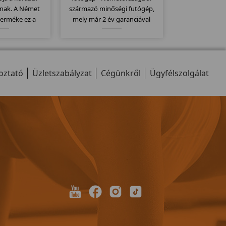
nak. A Német
származó minőségi futógép,
terméke ez a
mely már 2 év garanciával
inőségi pad.
kapható. Stamm futógépek
 dőlésszög,
egyik bevezető modellje mely
futófelület,
kategóriájához képest
9 program... stb
130x43cm-es futófelülettel
oztató
 a modellt...
Üzletszabályzat
rendelkezik.
Cégünkről
Ügyfélszolgálat