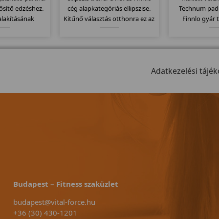
rősítő edzéshez.
cég alapkategóriás ellipszise.
Technum pad
alakításának
Kitűnő választás otthonra ez az
Finnlo gyár 
minden a helyén
ellipszisjáró mely 16kg-os
megbízható m
l keresgetni a
lendkerékkel van szerelve és
Elektromos
llomásokat" a
további 10 erősségi fokozatban
135x44cm-es 
cizitásnak
tudjuk állítani a terhelést.
szállítógörgők, 
hetően.
Adatkezelési tájék
jellemzi ezt
Budapest – Fitness szaküzlet
budapest@vital-force.hu
+36 (30) 430-1201