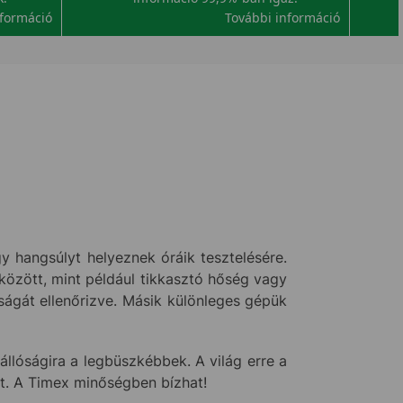
nformáció
További információ
 hangsúlyt helyeznek óráik tesztelésére.
között, mint például tikkasztó hőség vagy
ságát ellenőrizve. Másik különleges gépük
llóságira a legbüszkébbek. A világ erre a
tt. A Timex minőségben bízhat!