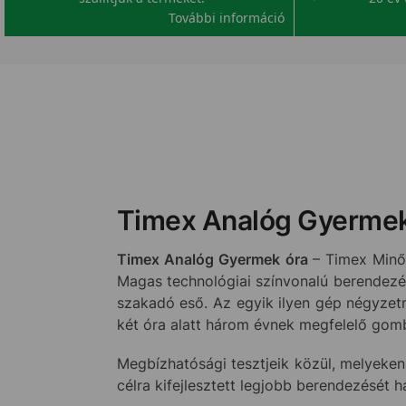
További információ
Timex Analóg Gyermek
Timex Analóg Gyermek óra
– Timex Minő
Magas technológiai színvonalú berendezés
szakadó eső. Az egyik ilyen gép négyzetm
két óra alatt három évnek megfelelő gom
Megbízhatósági tesztjeik közül, melyeken
célra kifejlesztett legjobb berendezését 