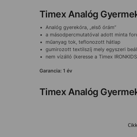
Timex Analóg Gyermek
Analóg gyerekóra, „első órám”
a másodpercmutatóval adott minta for
műanyag tok, teflonozott hátlap
gumirozott textilszíj mely egyszeri beál
nem vízálló (keresse a Timex IRONKIDS ó
Garancia: 1 év
Timex Analóg Gyermek
Cik