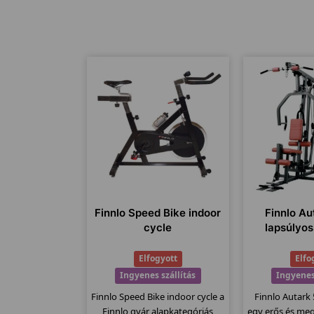
Finnlo Speed Bike indoor
Finnlo A
cycle
lapsúlyo
Elfogyott
Elfo
Ingyenes szállítás
Ingyenes
Finnlo Speed Bike indoor cycle a
Finnlo Autark
Finnlo gyár alapkategóriás
egy erős és me