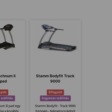
echnum II
Stamm Bodyfit Track
ópad
9000
gyott
Elfogyott
szállítás
Ingyenes szállítás
num II pad egy
Stamm Bodyfit - Track 9000
iója a korábbi
futógép - Németországból