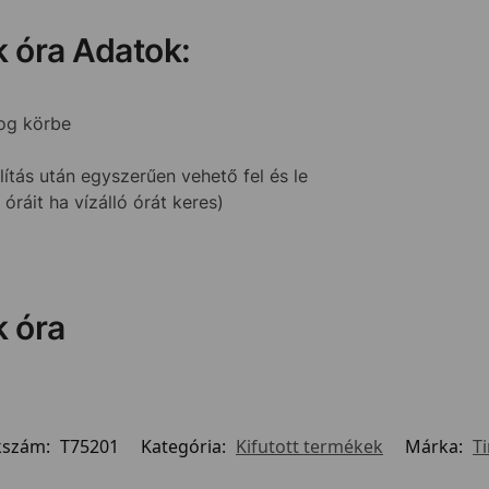
 óra Adatok:
og körbe
lítás után egyszerűen vehető fel és le
ráit ha vízálló órát keres)
 óra
kszám:
T75201
Kategória:
Kifutott termékek
Márka:
T