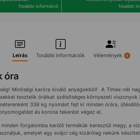
További információ
További i
Leírás
További információk
Vélemények
0
 óra
ség! Minőségi karóra kiváló anyagokból! A Timex-nél nagy
ekkel tesztelik óráikat szélsőséges környezeti viszonyok 
éterenként 338 kg nyomást fejt ki minden órára, ütésálló
bnyomogatást és korona tekerést végez el.
 minden forgalomba kerülő termékük keresztül megy, a vízá
használjuk, amelyet egy svájci cég kizárólag nekünk készíte