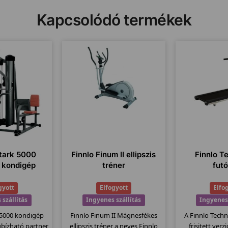
Kapcsolódó termékek
utark 5000
Finnlo Finum II ellipszis
Finnlo T
s kondigép
tréner
fut
gyott
Elfogyott
Elfo
 szállítás
Ingyenes szállítás
Ingyenes 
 5000 kondigép
Finnlo Finum II Mágnesfékes
A Finnlo Tech
gbízható partner
ellipszis tréner a neves Finnlo
frisitett verz