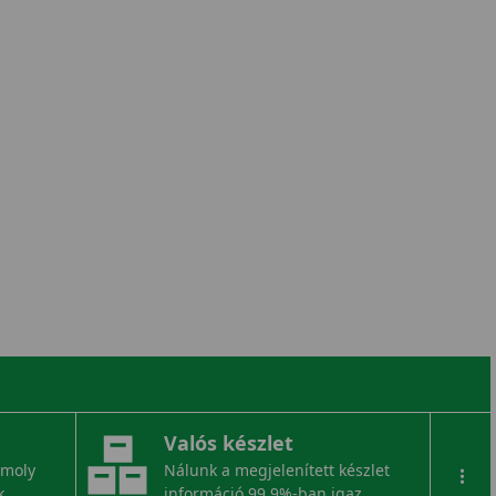
Valós készlet
omoly
Nálunk a megjelenített készlet
...
k.
információ 99,9%-ban igaz.