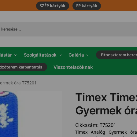
SZÉP kártyák
EP kártyák
ástár
Szolgáltatások
Galéria
Fitneszterem bere
Viszonteladóknak
dzőterem karbantartás
yermek óra T75201
Timex Time
Gyermek ór
Cikkszám:
T75201
Timex Analóg Gyermek óra