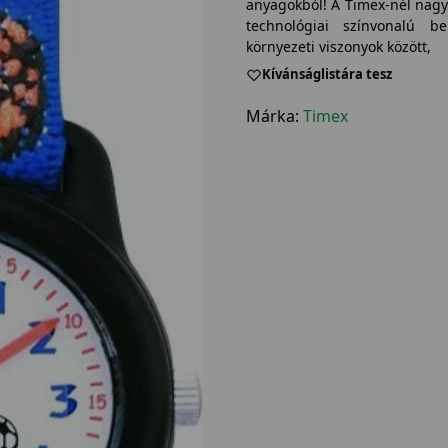
anyagokból! A Timex-nél nagy
technológiai színvonalú be
környezeti viszonyok között,
Kívánságlistára tesz
Márka:
Timex