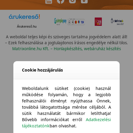
Árukereső.hu
A weboldal teljes képi és szöveges tartalma jogvédelem alatt áll!
– Ezek felhasználása a jogtulajdonos írásos engedélye nélkül tilos.
Matrixonline.hu Kft. – Honlapkészítés, webáruház készítés
Cookie hozzájárulás
Weboldalunk sütiket (cookie) használ
működése folyamán, hogy a legjobb
felhasználói élményt nyújthassa Önnek,
továbbá látogatottsága mérése céljából. A
sütik használatát bármikor letilthatja!
Bővebb információkat erről
Adatkezelési
tájékoztatónk
ban olvashat.