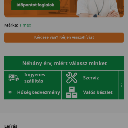
Márka:
Timex
Kérdése van? Kérjen visszahívást
Néhány érv, miért válassz minket
Ingyenes
Szerviz
szállítás
...
Hűségkedvezmény
Valós készlet
Leírás