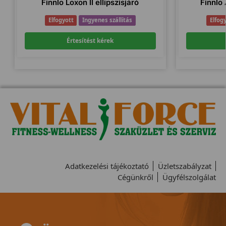
Finnlo Loxon II ellipszisjáró
Finnlo
Elfogyott
Ingyenes szállítás
Elfog
Értesítést kérek
Adatkezelési tájékoztató
Üzletszabályzat
Cégünkről
Ügyfélszolgálat