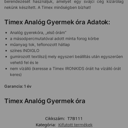
berendezését használjuk, amelyet egy svájci cég kizárólag
nekünk készített. A Timex minőségben bízhat!
Timex Analóg Gyermek óra Adatok:
Analóg gyerekóra, „első órám”
a másodpercmutatóval adott minta forog körbe
műanyag tok, teflonozott hátlap
színes INDIGLO
gumirozott textilszíj mely egyszeri beállítás után egyszerűen
vehető fel és le
nem vízálló (keresse a Timex IRONKIDS óráit ha vízálló órát
keres)
Garancia: 1 év
Timex Analóg Gyermek óra
Cikkszám:
T7B111
Kategória:
Kifutott termékek