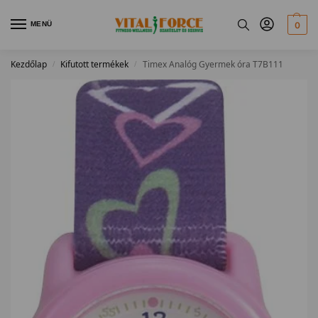
MENÜ
0
Kezdőlap
Kifutott termékek
Timex Analóg Gyermek óra T7B111
/
/