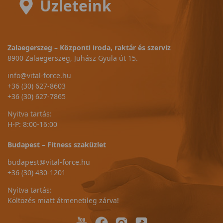
Üzleteink
Zalaegerszeg – Központi iroda, raktár és szerviz
8900 Zalaegerszeg, Juhász Gyula út 15.
info@vital-force.hu
+36 (30) 627-8603
+36 (30) 627-7865
Nyitva tartás:
H-P: 8:00-16:00
Budapest – Fitness szaküzlet
budapest@vital-force.hu
+36 (30) 430-1201
Nyitva tartás:
Költözés miatt átmenetileg zárva!