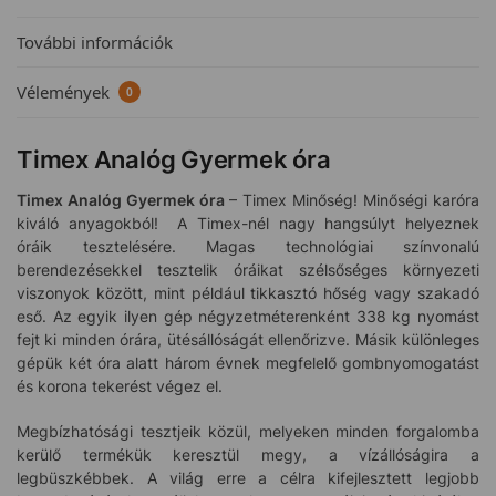
További információk
Vélemények
0
Timex Analóg Gyermek óra
Timex Analóg Gyermek óra
– Timex Minőség! Minőségi karóra
kiváló anyagokból! A Timex-nél nagy hangsúlyt helyeznek
óráik tesztelésére. Magas technológiai színvonalú
berendezésekkel tesztelik óráikat szélsőséges környezeti
viszonyok között, mint például tikkasztó hőség vagy szakadó
eső. Az egyik ilyen gép négyzetméterenként 338 kg nyomást
fejt ki minden órára, ütésállóságát ellenőrizve. Másik különleges
gépük két óra alatt három évnek megfelelő gombnyomogatást
és korona tekerést végez el.
Megbízhatósági tesztjeik közül, melyeken minden forgalomba
kerülő termékük keresztül megy, a vízállóságira a
legbüszkébbek. A világ erre a célra kifejlesztett legjobb