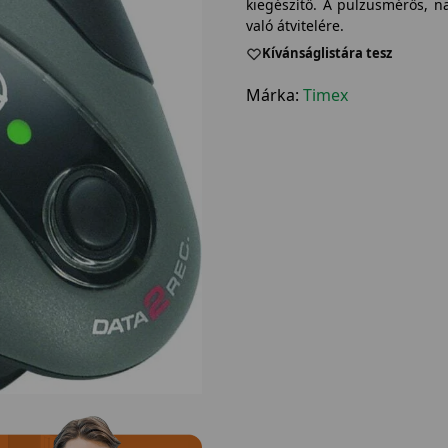
kiegészítő. A pulzusmérős, n
való átvitelére.
Kívánságlistára tesz
Márka:
Timex