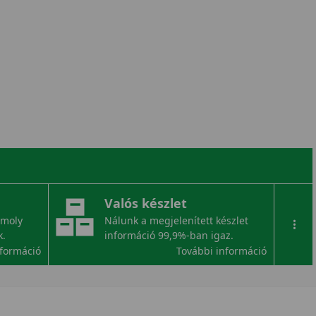
Valós készlet
omoly
Nálunk a megjelenített készlet
...
k.
információ 99,9%-ban igaz.
nformáció
További információ