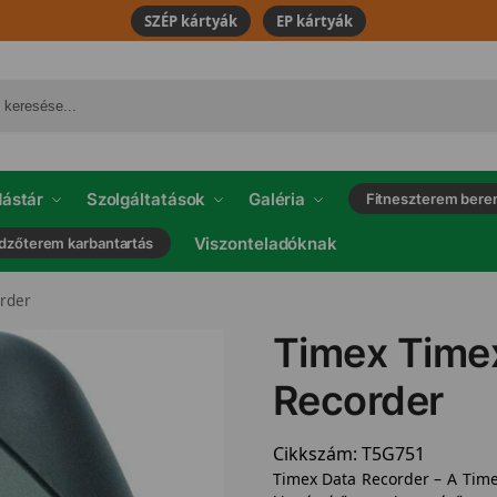
SZÉP kártyák
EP kártyák
ástár
Szolgáltatások
Galéria
Fitneszterem bere
Viszonteladóknak
dzőterem karbantartás
rder
Timex Time
Recorder
Cikkszám:
T5G751
Timex Data Recorder – A Time