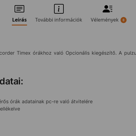
Leírás
További információk
Vélemények
0
order Timex órákhoz való Opcionális kiegészítő. A pulz
datai:
ős órák adatainak pc-re való átvitelére
ellékelve