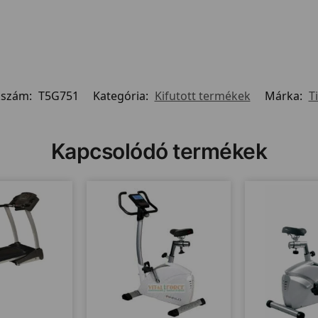
kszám:
T5G751
Kategória:
Kifutott termékek
Márka:
T
Kapcsolódó termékek