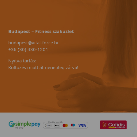
Budapest – Fitness szaküzlet
budapest@vital-force.hu
+36 (30) 430-1201
Nyitva tartás:
Költözés miatt átmenetileg zárva!