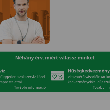
Néhány érv, miért válassz minket
viz
Hűségkedvezmény
független szakszerviz közel
Visszatérő vásárlóinkat k
tapasztalattal.
kedvezményekkel díjazzu
További információ
További i