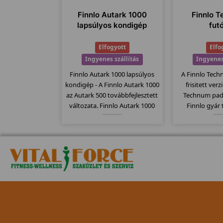
Finnlo Autark 1000
Finnlo T
lapsúlyos kondigép
fut
Elfogyott
Elfo
Ingyenes szállítás
Ingyenes
Finnlo Autark 1000 lapsúlyos
A Finnlo Tech
kondigép - A Finnlo Autark 1000
frisitett ver
az Autark 500 továbbfejlesztett
Technum pad
változata. Finnlo Autark 1000
Finnlo gyár
több szerkezetet egyesít egy
megbízható 
gépben és ezáltal sokoldalú
Elektromos
gyakorlati lehetőségeket kínál.
135x44cm-es
szállítógörgők,
jellemzi ezt