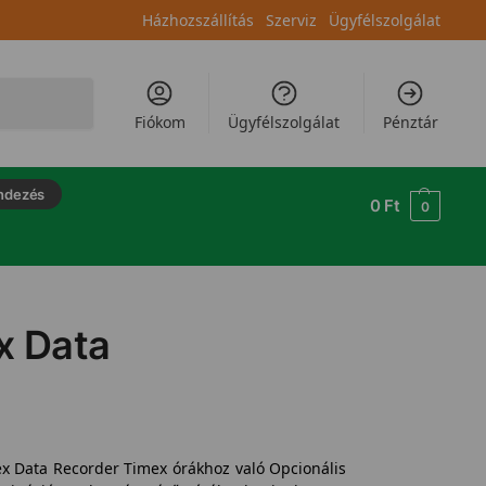
Házhozszállítás
Szerviz
Ügyfélszolgálat
Keresés
Fiókom
Ügyfélszolgálat
Pénztár
ndezés
0
Ft
0
x Data
x Data Recorder Timex órákhoz való Opcionális