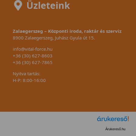
Üzleteink
Zalaegerszeg – Központi iroda, raktár és szerviz
8900 Zalaegerszeg, Juhász Gyula út 15.
info@vital-force.hu
+36 (30) 627-8603
+36 (30) 627-7865
Nyitva tartás:
H-P: 8:00-16:00
Árukereső.hu