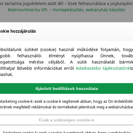
s tartalma jogvédelem alatt áll! – Ezek felhasználása a jogtulajdo
Matrixonline.hu Kft. – Honlapkészítés, webáruház készítés
okie hozzájárulás
boldalunk sütiket (cookie) használ működése folyamán, hog
egjobb felhasználói élményt nyújthassa Önnek, továb
togatottsága mérése céljából. A sütik használatát bármi
tilthatja! Bővebb információkat erről
Adatkezelési tájékoztatónk
b
vashat.
Ajánlott beállítások használata
Marketing cookie-k: ezek a cookie-k segítenek abban, hogy az Ön érdeklődés
örének megfelelő reklámokat és termékeket jelenítsük meg a webáruházba
Csak a szükséges cookie-k
Szükséges cookie-k: ezek a cookie-k segítenek abban, hogy a webáruház