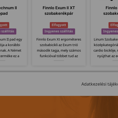
echnum II
Finnlo Exum II XT
Finnlo
ópad
szobakerékpár
szobak
gyott
Elfogyott
Elfo
 szállítás
Ingyenes szállítás
Ingyenes 
num II pad egy
Finnlo Exum Xt ergométeres
Linum Szobaker
ziója a korábbi
szobabicikli az Exum trió
középkategóri
nak. A Német
második tagja, mely számos
cardio biciklije
 terméke ez a
funkcióval többet tud az
nyújthat az 
minőségi pad.
alapmodellnél. Itt is
testének 
 dőlésszög,
megtartották az erős vázat és
karbantartás
 futófelület,
ezáltal szintén 150kg-os
típusnál má
 9 program... stb
teherbírással rendelkezik....
okosabb biciklir
 a modellt...
Adatkezelési tájék
Elegáns kivi
mozga