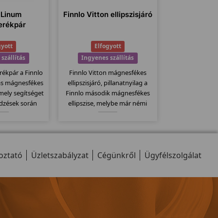
 Linum
Finnlo Vitton ellipszisjáró
erékpár
gyott
Elfogyott
szállítás
Ingyenes szállítás
ékpár a Finnlo
Finnlo Vitton mágnesfékes
ás mágnesfékes
ellipszisjáró, pillanatnyilag a
, mely segítséget
Finnlo második mágnesfékes
edzések során
ellipszise, melybe már némi
tökéletes
funkcióval többet tápláltak a
ában! A Corum
mérnökök mint elődjébe a
r lényegesen
Finum-ba. 18 kg-os lendkerékkel
ől beszélhetünk.
és 10 erősségi fokozattal
oztató
tel, könnyen
Üzletszabályzat
tehetjük változatossá
Cégünkről
Ügyfélszolgálat
tható