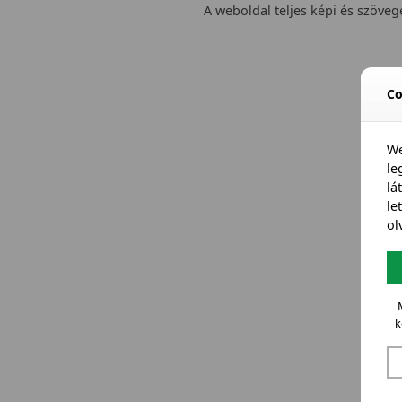
A weboldal teljes képi és szövege
Co
We
l
lá
le
ol
k