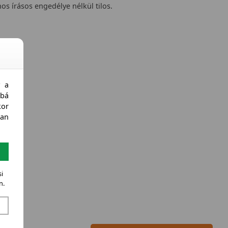
nos írásos engedélye nélkül tilos.
y a
bá
kor
an
i
n.