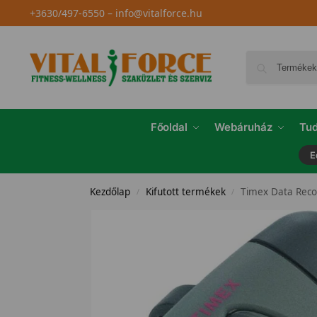
+3630/497-6550
–
info@vitalforce.hu
Főoldal
Webáruház
Tud
E
Kezdőlap
Kifutott termékek
Timex Data Reco
/
/