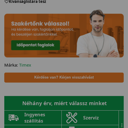
Kívánságlistára tesz
Márka:
Timex
Kérdése van? Kérjen visszahívást
Néhány érv, miért válassz minket
Ingyenes
Szerviz
szállítás
...