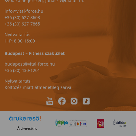
8900 Zalaegerszeg, Juhász Gyula út 15.
info@vital-force.hu
+36 (30) 627-8603
+36 (30) 627-7865
Nyitva tartás:
H-P: 8:00-16:00
Budapest – Fitness szaküzlet
budapest@vital-force.hu
+36 (30) 430-1201
Nyitva tartás:
Költözés miatt átmenetileg zárva!
Árukereső.hu