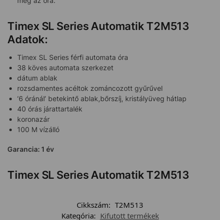
még az óra.
Timex SL Series Automatik T2M513
Adatok:
Timex SL Series férfi automata óra
38 köves automata szerkezet
dátum ablak
rozsdamentes acéltok zománcozott gyűrűvel
‘6 óránál’ betekintő ablak,bőrszíj, kristályüveg hátlap
40 órás járattartalék
koronazár
100 M vízálló
Garancia: 1 év
Timex SL Series Automatik T2M513
Cikkszám:
T2M513
Kategória:
Kifutott termékek