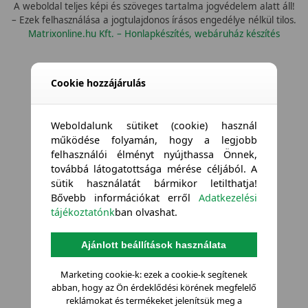
A weboldal teljes képi és szöveges tartalma jogvédelem alatt áll!
– Ezek felhasználása a jogtulajdonos írásos engedélye nélkül tilos.
Matrixonline.hu Kft. – Honlapkészítés, webáruház készítés
Cookie hozzájárulás
Weboldalunk sütiket (cookie) használ
működése folyamán, hogy a legjobb
felhasználói élményt nyújthassa Önnek,
továbbá látogatottsága mérése céljából. A
sütik használatát bármikor letilthatja!
Bővebb információkat erről
Adatkezelési
tájékoztatónk
ban olvashat.
Ajánlott beállítások használata
Marketing cookie-k: ezek a cookie-k segítenek
abban, hogy az Ön érdeklődési körének megfelelő
reklámokat és termékeket jelenítsük meg a