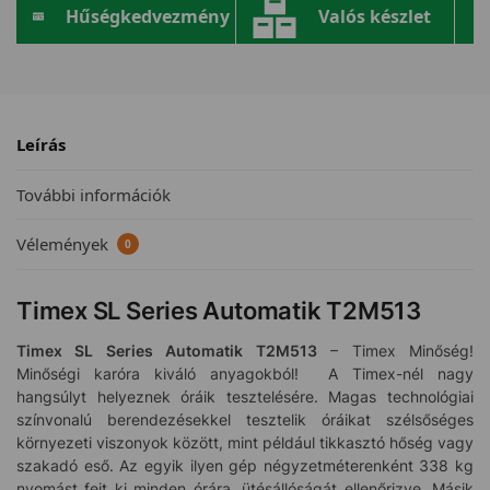
Hűségkedvezmény
Valós készlet
Leírás
További információk
Vélemények
0
Timex SL Series Automatik T2M513
Timex SL Series Automatik T2M513
– Timex Minőség!
Minőségi karóra kiváló anyagokból! A Timex-nél nagy
hangsúlyt helyeznek óráik tesztelésére. Magas technológiai
színvonalú berendezésekkel tesztelik óráikat szélsőséges
környezeti viszonyok között, mint például tikkasztó hőség vagy
szakadó eső. Az egyik ilyen gép négyzetméterenként 338 kg
nyomást fejt ki minden órára, ütésállóságát ellenőrizve. Másik