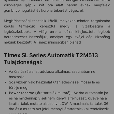
különleges gépük két óra alatt három évnek megfelelő
gombnyomogatást és korona tekerést végez el.
Megbízhatósági tesztjeik közül, melyeken minden forgalomba
kerülő termékük keresztül megy, a vízállóságira a
legbüszkébbek. A világ erre a célra kifejlesztett legjobb
berendezését használjuk, amelyet egy svájci cég kizárólag
nekünk készített. A Timex minőségben bízhat!
Timex SL Series Automatik T2M513
Tulajdonságai:
Az óra úszásra, stradolásra alkalmas, szaunában ne
használja
Sós vízben való használat után édesvízzel mossa le és
törölje meg.
Power reserve
(járattartalék mutató) : Az óra automatán jár
és ha mindennap viseli nem igényli a felhúzást, kivéve ha a
járattartalék mutató alacsony: LOW. A maximális tartalék 36
óra és a mutató azt jelzi, mennyi járattartalékkal rendelkezik