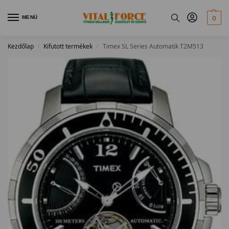
MENÜ
0
Kezdőlap
Kifutott termékek
Timex SL Series Automatik T2M513
/
/