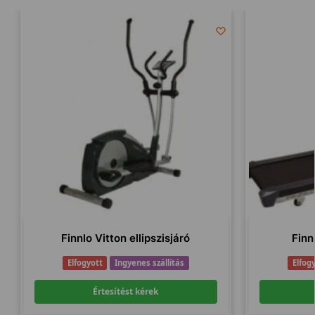
Finnlo Vitton ellipszisjáró
Finn
Elfogyott
Ingyenes szállítás
Elfog
Értesítést kérek