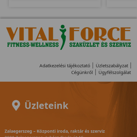
Adatkezelési tájékoztató
Üzletszabályzat
Cégünkről
Ügyfélszolgálat
Üzleteink
Zalaegerszeg – Központi iroda, raktár és szerviz