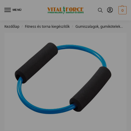
MENÜ
0
Kezdőlap
Fitness és torna kiegészítők
Gumiszalagok, gumikötelek
Fit
/
/