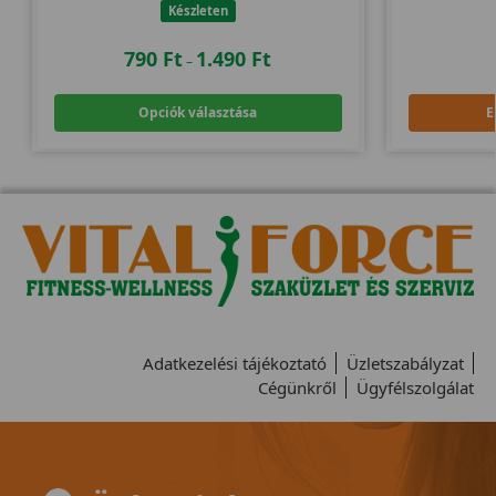
Készleten
790
Ft
1.490
Ft
–
Opciók választása
E
Adatkezelési tájékoztató
Üzletszabályzat
Cégünkről
Ügyfélszolgálat