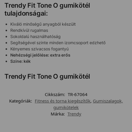
Trendy Fit Tone O gumikötél
tulajdonságai:
Kiváló minőségű anyagból készült
Rendkívül rugalmas
Sokoldalú használhatóság
Segítségével szinte minden izomcsoport edzhető
Kényemes szivacsos fogantyú
Nehézségi jelőlése: extra erős
Színe: kék
Trendy Fit Tone O gumikötél
Cikkszám:
TR-67064
Kategóriák:
Fitness és torna kiegészítők
,
Gumiszalagok,
gumikötelek
Márka:
Trendy