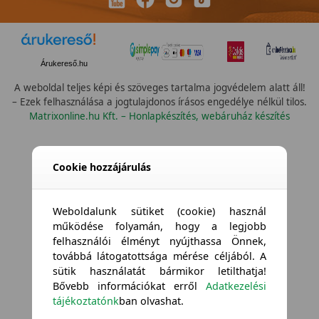
Árukereső.hu
A weboldal teljes képi és szöveges tartalma jogvédelem alatt áll!
– Ezek felhasználása a jogtulajdonos írásos engedélye nélkül tilos.
Matrixonline.hu Kft. – Honlapkészítés, webáruház készítés
Cookie hozzájárulás
Weboldalunk sütiket (cookie) használ
működése folyamán, hogy a legjobb
felhasználói élményt nyújthassa Önnek,
továbbá látogatottsága mérése céljából. A
sütik használatát bármikor letilthatja!
Bővebb információkat erről
Adatkezelési
tájékoztatónk
ban olvashat.