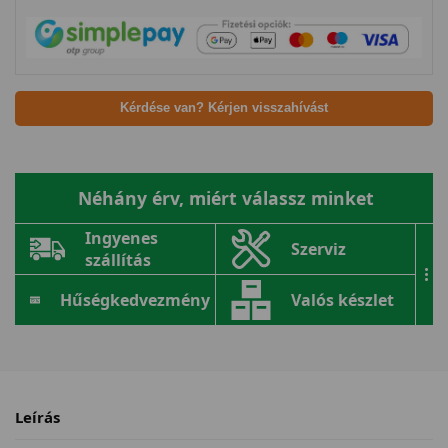
Kérdése van? Kérjen visszahívást
Néhány érv, miért válassz minket
Ingyenes
Szerviz
szállítás
...
Hűségkedvezmény
Valós készlet
Leírás