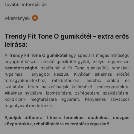
További információk
Vélemények
0
Trendy Fit Tone O gumikötél – extra erős
leírása:
A
Trendy Fit Tone O gumikötél
egy speciális magas minőségű
anyagból készült erősítő gumikötél gyűrű, melyet egyenesen
Németországból
szállítunk! A fit Tone gumigyűrű, rendkívül
rugalmas anyagból készült. Kiválóan alkalmas erősítő
tornagyakorlatokhoz, rehabilitációra, aerobic órákra és
számtalan téren használhatjuk különböző izomcsoportokra.
Alkalmas nyújtásra, izomépítésre, zsírégetésre, szálkásításra,
kondíciónk megtartására egyaránt. Kényelmes szivacsos
fogantyúval rendelkezik.
Ajánljuk otthonra, fitness termekbe, stúdiókba, mozgás
központokba, rehabilitációra és terápiára egyaránt!