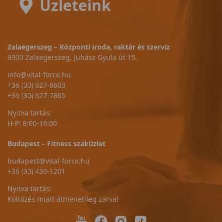
Üzleteink
Zalaegerszeg – Központi iroda, raktár és szerviz
8900 Zalaegerszeg, Juhász Gyula út 15.
info@vital-force.hu
+36 (30) 627-8603
+36 (30) 627-7865
Nyitva tartás:
H-P: 8:00-16:00
Budapest – Fitness szaküzlet
budapest@vital-force.hu
+36 (30) 430-1201
Nyitva tartás:
Költözés miatt átmenetileg zárva!