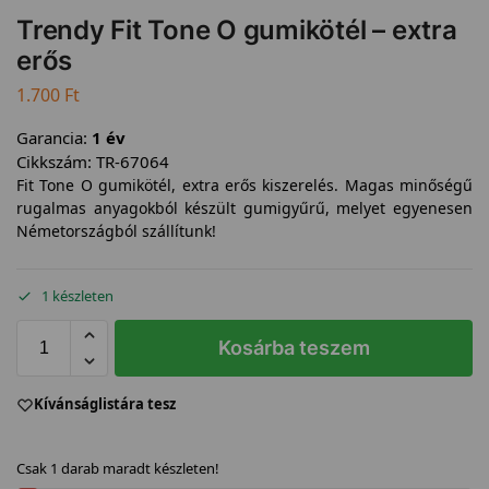
Trendy Fit Tone O gumikötél – extra
erős
1.700
Ft
Garancia:
1 év
Cikkszám:
TR-67064
Fit Tone O gumikötél, extra erős kiszerelés. Magas minőségű
rugalmas anyagokból készült gumigyűrű, melyet egyenesen
Németországból szállítunk!
1 készleten
Kosárba teszem
Kívánságlistára tesz
Csak 1 darab maradt készleten!