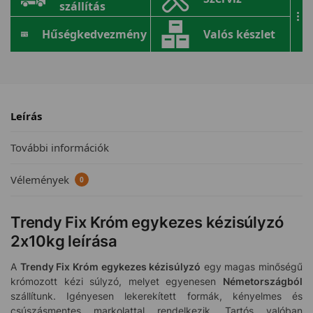
szállítás
...
Hűségkedvezmény
Valós készlet
Leírás
További információk
Vélemények
0
Trendy Fix Króm egykezes kézisúlyzó
2x10kg leírása
A
Trendy Fix Króm egykezes kézisúlyzó
egy magas minőségű
krómozott kézi súlyzó, melyet egyenesen
Németországból
szállítunk. Igényesen lekerekített formák, kényelmes és
csúszásmentes markolattal rendelkezik. Tartós valóban