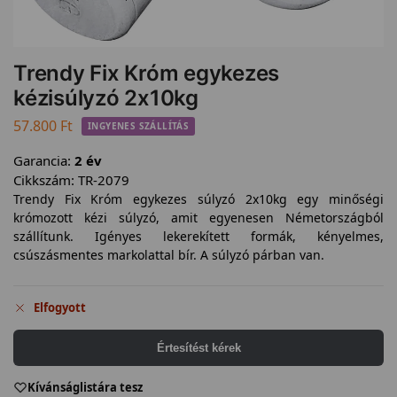
Trendy Fix Króm egykezes
kézisúlyzó 2x10kg
57.800
Ft
INGYENES SZÁLLÍTÁS
Garancia:
2 év
Cikkszám:
TR-2079
Trendy Fix Króm egykezes súlyzó 2x10kg egy minőségi
krómozott kézi súlyzó, amit egyenesen Németországból
szállítunk. Igényes lekerekített formák, kényelmes,
csúszásmentes markolattal bír. A súlyzó párban van.
Elfogyott
Értesítést kérek
Kívánságlistára tesz