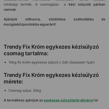
minőségi termék. A csomagban a
kézi súlyzók párban
vannak
.
Ajánljuk otthonra, stúdiókba szállodákba és
mozgásközpontokba egyaránt!
Trendy Fix Króm egykezes kézisúlyzó
csomag tartalma:
10kg fix króm egykezes súlyzó x 2db (összesen 1pár)
Trendy Fix Króm egykezes kézisúlyzó
mérete:
Csomag súlya: 20kg
A termékhez ajánljuk az
egykezes súlyzótartó állványt
is!