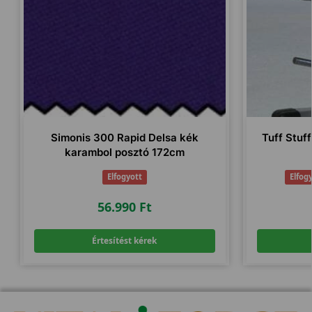
Simonis 300 Rapid Delsa kék
Tuff Stuf
karambol posztó 172cm
Elfogyott
Elfog
56.990
Ft
Értesítést kérek