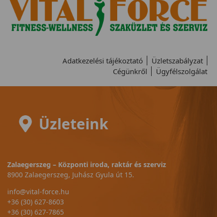
Adatkezelési tájékoztató
Üzletszabályzat
Cégünkről
Ügyfélszolgálat
Üzleteink
Zalaegerszeg – Központi iroda, raktár és szerviz
8900 Zalaegerszeg, Juhász Gyula út 15.
info@vital-force.hu
+36 (30) 627-8603
+36 (30) 627-7865