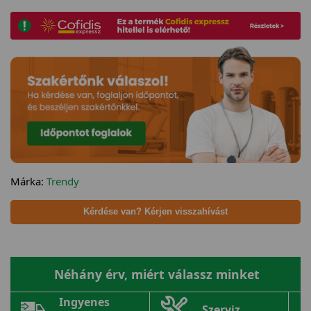
Márka:
Trendy
Kérdése van? Kérjen visszahívást
Néhány érv, miért válassz minket
Ingyenes
Szerviz