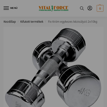
MENÜ
0
Kezdőlap
Kifutott termékek
Fix Króm egykezes kézisúlyzó 2x10kg
/
/