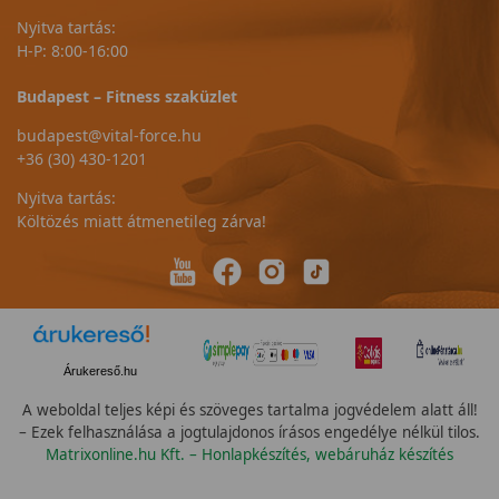
Nyitva tartás:
H-P: 8:00-16:00
Budapest – Fitness szaküzlet
budapest@vital-force.hu
+36 (30) 430-1201
Nyitva tartás:
Költözés miatt átmenetileg zárva!
Árukereső.hu
A weboldal teljes képi és szöveges tartalma jogvédelem alatt áll!
– Ezek felhasználása a jogtulajdonos írásos engedélye nélkül tilos.
Matrixonline.hu Kft. – Honlapkészítés, webáruház készítés