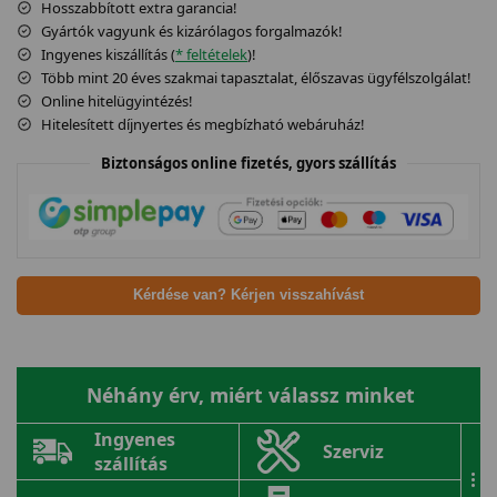
Hosszabbított extra garancia!
Gyártók vagyunk és kizárólagos forgalmazók!
Ingyenes kiszállítás (
* feltételek
)!
Több mint 20 éves szakmai tapasztalat, élőszavas ügyfélszolgálat!
Online hitelügyintézés!
Hitelesített díjnyertes és megbízható webáruház!
Biztonságos online fizetés, gyors szállítás
Kérdése van? Kérjen visszahívást
Néhány érv, miért válassz minket
Ingyenes
Szerviz
szállítás
...