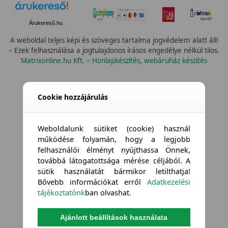
Árukereső.hu
A weboldal teljes képi és szöveges tartalma jogvédelem alatt áll!
– Ezek felhasználása a jogtulajdonos írásos engedélye nélkül tilos.
Matrixonline.hu Kft. – Honlapkészítés, webáruház készítés
Cookie hozzájárulás
Weboldalunk sütiket (cookie) használ
működése folyamán, hogy a legjobb
felhasználói élményt nyújthassa Önnek,
továbbá látogatottsága mérése céljából. A
sütik használatát bármikor letilthatja!
Bővebb információkat erről
Adatkezelési
tájékoztatónk
ban olvashat.
Ajánlott beállítások használata