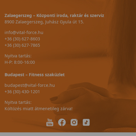
Zalaegerszeg – Központi iroda, raktár és szerviz
8900 Zalaegerszeg, Juhász Gyula út 15.
info@vital-force.hu
+36 (30) 627-8603
+36 (30) 627-7865
Nyitva tartás:
H-P: 8:00-16:00
Budapest – Fitness szaküzlet
budapest@vital-force.hu
+36 (30) 430-1201
Nyitva tartás:
Költözés miatt átmenetileg zárva!