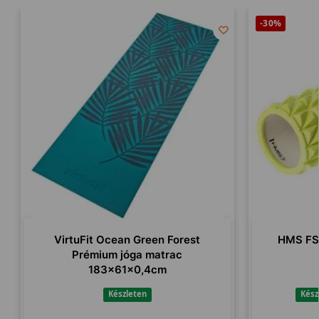
-30%
VirtuFit Ocean Green Forest
HMS FS
Prémium jóga matrac
183x61x0,4cm
Készleten
Kész