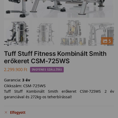
5
Tuff Stuff Fitness Kombinált Smith
erőkeret CSM-725WS
2.299.900
Ft
INGYENES SZÁLLÍTÁS
Garancia:
3 év
Cikkszám:
CSM-725WS
Tuff Stuff Kombinált Smith erőkeret CSM-725WS 2 év
garanciával és 272kg-os teherbírással!
Elfogyott