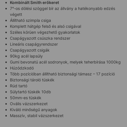
Kombinált Smith erőkeret
7°-os dölési szöggel bír az állvány a hatékonyabb edzés
végett
Állítható szimpla csiga
Komplett hátgép felső és alsó csigával
Széles körüen végezhető gyakorlatok
Csapágyazott csúszka rendszer
Lineáris csapágyrendszer
Csapágyazott csigák
90kg acél lapsúly
Gumi bevonatú acél sodronyok, melyek teherbírása 1000kg
Húzódzkodó
Több pozícióban állítható biztonsági támasz – 17 pozíció
Biztonsági tároló tüskék
Rúd tartó
Súlytartó tüskék 10db
50mm-es tüskék
Ovális vázszerkezet
Kiváló minőségű anyagok
Masszív, stabil vázszerkezet