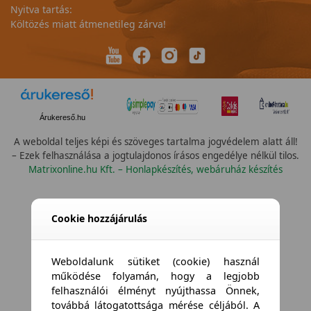
Nyitva tartás:
Költözés miatt átmenetileg zárva!
Árukereső.hu
A weboldal teljes képi és szöveges tartalma jogvédelem alatt áll!
– Ezek felhasználása a jogtulajdonos írásos engedélye nélkül tilos.
Matrixonline.hu Kft. – Honlapkészítés, webáruház készítés
Cookie hozzájárulás
Weboldalunk sütiket (cookie) használ
működése folyamán, hogy a legjobb
felhasználói élményt nyújthassa Önnek,
továbbá látogatottsága mérése céljából. A