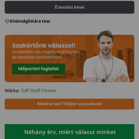
Értesítést kérek
Kívánságlistára tesz
Márka:
Tuff Stuff Fitness
Kérdése van? Kérjen visszahívást
Néhány érv, miért válassz minket