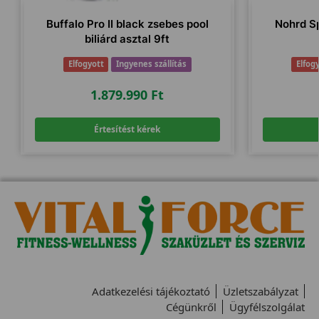
Buffalo Pro II black zsebes pool
Nohrd S
biliárd asztal 9ft
Elfogyott
Ingyenes szállítás
Elfog
1.879.990
Ft
Értesítést kérek
Adatkezelési tájékoztató
Üzletszabályzat
Cégünkről
Ügyfélszolgálat