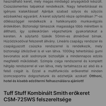
használható keret, mely magas minőségű anyagokból készült.
Csúszásmentes talpakkal rendelkezik. Nagy teherbírással és
igényes kialakítással! Ajánljuk szabad súlyos és súlyzós
edzésekhez egyaránt. A keret súlytartó része optimálisan 7°-os
dőlésszöggel rendelkezik a hatékonyabb munkavégzés
érdekében. Biztonsági támaszok magassága több méretben is
állítható, így széleskörűen végezhetünk gyakorlatokat a
kereten. A súlytartó tüskék 50mm-es átmérővel bírnak.
Húzódzkodóval felszerelt állvány. Lineáris csapágy rendszer és
csapágyazott csúszka rendszerrel is rendelkezik, mely
biztonsági ütközővel is el van látva. 1000kg teherbírású gumi
bevonatos acél sodronyok biztosítják a mindennapos edzés
megfelelő működését. Szimpla csiga rendszerrel és komplett
hátgép rendszerrel el van látva, mely tartalmazza az alsó és a
felső csigát is. Ezzel a multifunkciós erőkerettel minden
izomcsoportra dolgozhatunk és edzhetjük azokat!
Otthoni,
hotel és kisebb edzőtermi felhasználásra ajánlott!
Tuff Stuff Kombinált Smith erőkeret
CSM-725WS felszereltsége