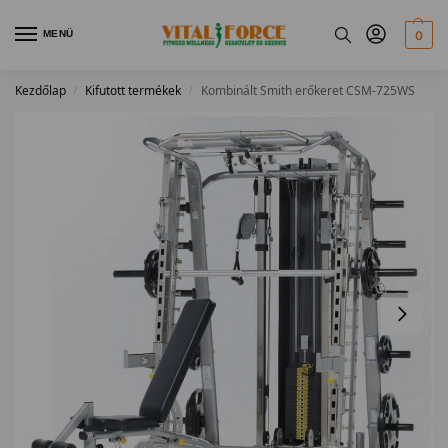
MENÜ
0
Kezdőlap
Kifutott termékek
Kombinált Smith erőkeret CSM-725WS
/
/