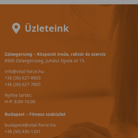
Üzleteink
Zalaegerszeg – Központi iroda, raktár és szerviz
8900 Zalaegerszeg, Juhász Gyula út 15.
info@vital-force.hu
+36 (30) 627-8603
+36 (30) 627-7865
Nyitva tartás:
H-P: 8:00-16:00
Budapest – Fitness szaküzlet
budapest@vital-force.hu
+36 (30) 430-1201