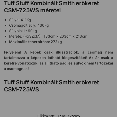
Tuff Stuff Kombinált Smith erőkeret
CSM-725WS méretei
Súlya: 411Kg
Csomagolt súly: 430kg
Súlyblokk: 90kg
Mérete: (HxSZxM): 183cm x 203cm x 213cm
Maximális teherbírása: 272kg
Figyelem! A képek csak illusztrációk, a csomag nem
tartalmazza a képeken látható kiegészítőket! Az ár csak a
keretre vonatkozik, az állítható pad, és súlyok nem tartozékai
a csomagnak!
Tuff Stuff Kombinált Smith erőkeret
CSM-725WS
Cikkszám:
CSM-725WS