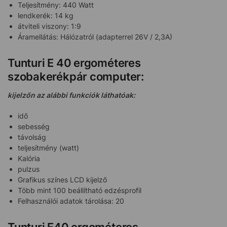
Teljesítmény: 440 Watt
lendkerék: 14 kg
átviteli viszony: 1:9
Áramellátás: Hálózatról (adapterrel 26V / 2,3A)
Tunturi E 40 ergométeres
szobakerékpár computer:
kijelzőn az alábbi funkciók láthatóak:
idő
sebesség
távolság
teljesítmény (watt)
Kalória
pulzus
Grafikus színes LCD kijelző
Több mint 100 beállítható edzésprofil
Felhasználói adatok tárolása: 20
Tunturi E40 ergométeres