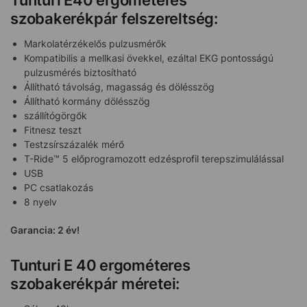
szobakerékpár felszereltség:
Markolatérzékelős pulzusmérők
Kompatibilis a mellkasi övekkel, ezáltal EKG pontosságú
pulzusmérés biztosítható
Állítható távolság, magasság és dölésszög
Állítható kormány dölésszög
szállítógörgők
Fitnesz teszt
Testzsírszázalék mérő
T-Ride™ 5 előprogramozott edzésprofil terepszimulálással
USB
PC csatlakozás
8 nyelv
Garancia: 2 év!
Tunturi E 40 ergométeres
szobakerékpár méretei: