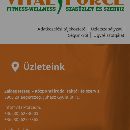
Adatkezelési tájékoztató
Üzletszabályzat
Cégünkről
Ügyfélszolgálat
Üzleteink
Zalaegerszeg – Központi iroda, raktár és szerviz
8900 Zalaegerszeg, Juhász Gyula út 15.
info@vital-force.hu
+36 (30) 627-8603
+36 (30) 627-7865
Nyitva tartás: