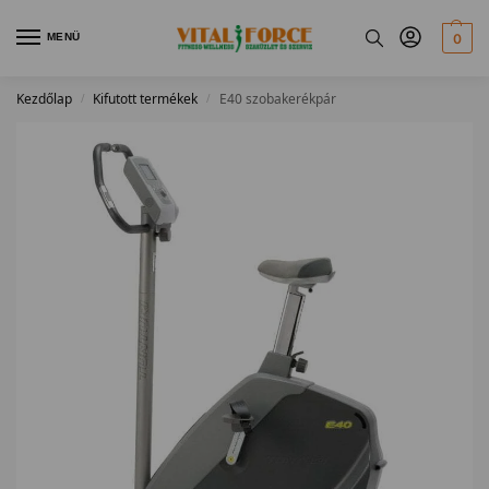
MENÜ
0
Kezdőlap
Kifutott termékek
E40 szobakerékpár
/
/