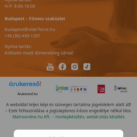
H-P: 8:00-16:00
Budapest – Fitness szaküzlet
budapest@vital-force.hu
+36 (30) 430-1201
Nyitva tartás:
Költözés miatt átmenetileg zárva!
Árukereső.hu
A weboldal teljes képi és szöveges tartalma jogvédelem alatt áll!
– Ezek felhasználása a jogtulajdonos írásos engedélye nélkül tilos.
Matrixonline.hu Kft. – Honlapkészítés, webáruház készítés