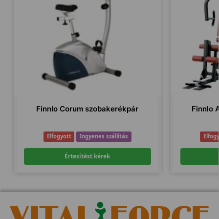
Finnlo Corum szobakerékpár
Finnlo 
Elfogyott
Ingyenes szállítás
Elfog
Értesítést kérek