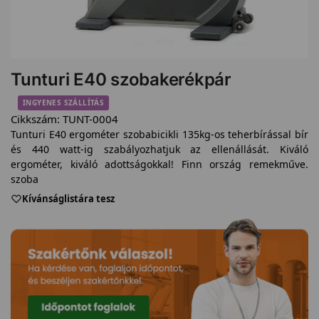
Tunturi E40 szobakerékpár
INGYENES SZÁLLÍTÁS
Cikkszám:
TUNT-0004
Tunturi E40 ergométer szobabicikli 135kg-os teherbírással bír
és 440 watt-ig szabályozhatjuk az ellenállását. Kiváló
ergométer, kiváló adottságokkal! Finn ország remekműve.
szoba
Kívánságlistára tesz