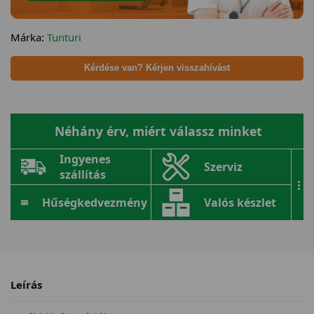
Márka:
Tunturi
Kérdése van? Kérjen visszahívást
Néhány érv, miért válassz minket
Ingyenes
Szerviz
szállítás
...
Hűségkedvezmény
Valós készlet
Leírás