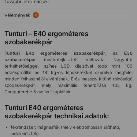
További információk
Vélemények
0
Tunturi – E40 ergométeres
szobakerékpár
Tunturi E40 ergométeres szobakerékpár
, az
E30
szobakerékpár
továbbfejlesztett változata. Nagyobb
terhelhetőséggel, színes LCD kijelzővel több mint 100
edzésprofillal és 14 kg-os lendkerékkel szerelve megfelel
minden felhasználói elvárásnak. Erős masszív kitünő minőségű
szobakerékpár, mely maximális teherbírása 135 kg.
Computerébe 8 nyelvet tápláltak.
Tunturi E40 ergométeres
szobakerékpár technikai adatok:
fékrendszer: mágnesfék (mely elektromossan állítható,
indukciós fék)