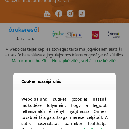
Költözés miatt átmenetileg zárva!
Árukereső.hu
A weboldal teljes képi és szöveges tartalma jogvédelem alatt áll!
– Ezek felhasználása a jogtulajdonos írásos engedélye nélkül tilos.
Matrixonline.hu Kft. – Honlapkészítés, webáruház készítés
Cookie hozzájárulás
Weboldalunk sütiket (cookie) használ
működése folyamán, hogy a legjobb
felhasználói élményt nyújthassa Önnek,
továbbá látogatottsága mérése céljából. A
sütik használatát bármikor letilthatja!