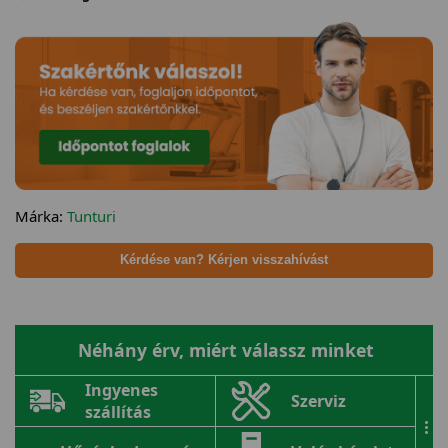
Márka:
Tunturi
Kérdése van? Kérjen visszahívást
Néhány érv, miért válassz minket
Ingyenes
Szerviz
szállítás
...