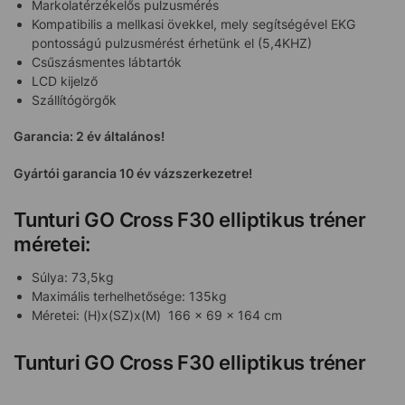
Markolatérzékelős pulzusmérés
Kompatibilis a mellkasi övekkel, mely segítségével EKG
pontosságú pulzusmérést érhetünk el (5,4KHZ)
Csűszásmentes lábtartók
LCD kijelző
Szállítógörgők
Garancia: 2 év általános!
Gyártói garancia 10 év vázszerkezetre!
Tunturi GO Cross F30 elliptikus tréner
méretei:
Súlya: 73,5kg
Maximális terhelhetősége: 135kg
Méretei: (H)x(SZ)x(M) 166 x 69 x 164 cm
Tunturi GO Cross F30 elliptikus tréner