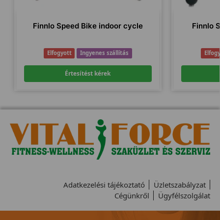
Finnlo Speed Bike indoor cycle
Finnlo 
Elfogyott
Ingyenes szállítás
Elfog
Értesítést kérek
Adatkezelési tájékoztató
Üzletszabályzat
Cégünkről
Ügyfélszolgálat