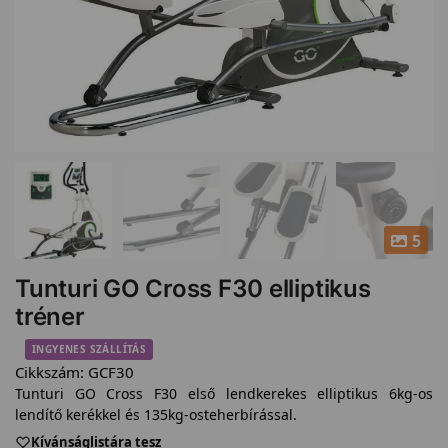
5
Tunturi GO Cross F30 elliptikus
tréner
INGYENES SZÁLLÍTÁS
Cikkszám:
GCF30
Tunturi GO Cross F30 első lendkerekes elliptikus 6kg-os
lendítő kerékkel és 135kg-osteherbírással.
Kívánságlistára tesz