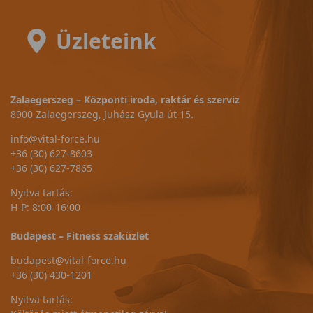
Üzleteink
Zalaegerszeg – Központi iroda, raktár és szerviz
8900 Zalaegerszeg, Juhász Gyula út 15.
info@vital-force.hu
+36 (30) 627-8603
+36 (30) 627-7865
Nyitva tartás:
H-P: 8:00-16:00
Budapest – Fitness szaküzlet
budapest@vital-force.hu
+36 (30) 430-1201
Nyitva tartás: