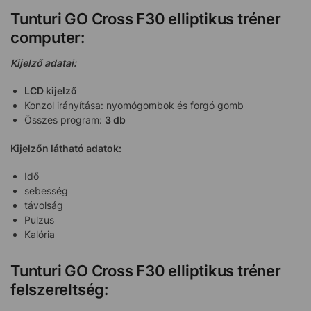
Tunturi GO Cross F30 elliptikus tréner
computer:
Kijelző adatai:
LCD kijelző
Konzol irányítása: nyomógombok és forgó gomb
Összes program:
3 db
Kijelzőn látható adatok:
Idő
sebesség
távolság
Pulzus
Kalória
Tunturi GO Cross F30 elliptikus tréner
felszereltség: