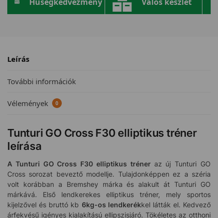
Hűségkedvezmény
Valós készlet
Leírás
További információk
Vélemények
0
Tunturi GO Cross F30 elliptikus tréner
leírása
A Tunturi GO Cross F30 elliptikus tréner
az új Tunturi GO
Cross sorozat beveztő modellje. Tulajdonképpen ez a széria
volt korábban a Bremshey márka és alakult át Tunturi GO
márkává. Első lendkerekes elliptikus tréner, mely sportos
kijelzővel és bruttó kb
6kg-os lendkerék
kel látták el. Kedvező
árfekvésű igényes kialakítású ellipszisjáró. Tökéletes az otthoni