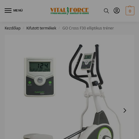
MENÜ
0
Kezdőlap
Kifutott termékek
GO Cross F30 elliptikus tréner
/
/