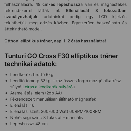
felhasználásra.
48 cm-es lépéshossz
a van és mágnesfékes
fékrendszerrel látták el.
Ellenállását 8 fokozatban
szabályozhatjuk
, adatainkat pedig egy LCD kijelzőn
tekinthetjük meg edzés közben. Egyszerűen használható és
áttekinthető modell.
Otthoni elliptikus tréner, napi 1-2
órás használatra!
Tunturi GO Cross F30 elliptikus tréner
technikai adatok:
Lendkerék: bruttó 6kg
Lendítő tömeg: 33kg – (az összes forgó mozgó alkatrész
súlya!
Leírás a lendkerék súlyáról
)
Áramellátás: elem (2db AA)
Fékrendszer: manuálisan állítható mágnesfék
Ellenállás: 16
Ellenállási szint: 260-600 Watt 60RPM-100RPM
Nehézségi szint: 8 fokozat – manuális
Lépéshossz: 48 cm