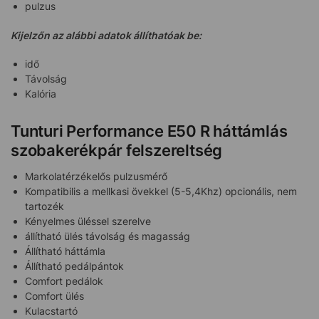
pulzus
Kijelzőn az alábbi adatok állíthatóak be:
idő
Távolság
Kalória
Tunturi Performance E50 R háttámlás
szobakerékpár felszereltség
Markolatérzékelős pulzusmérő
Kompatibilis a mellkasi övekkel (5-5,4Khz) opcionális, nem
tartozék
Kényelmes üléssel szerelve
állítható ülés távolság és magasság
Állítható háttámla
Állítható pedálpántok
Comfort pedálok
Comfort ülés
Kulacstartó