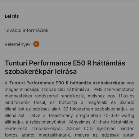
Leírás
További információk
Vélemények
0
Tunturi Performance E50 R háttámlás
szobakerékpár leírása
A
Tunturi Performance E50 R háttámlás szobakerékpár
egy
magas minőségű szobabicikli háttámlával. PMS szervomotoros
mágnesfékes rendszerrel rendelkezik, melyhez egy 11kg-os
lendítőkerék társul, ez biztosítja a megfelelő és állandó
ellenállást az edzések alatt. 32 fokozatban szabályozhatjuk az
ellenállást, illetve a teljesítmény programban 10-350 wattig
állíthatjuk a teljesítményünket. Kényelmes, állítható háttámlával
rendelkező szobakerékpár. Színes LCD kijelzőjén minden
fontos adatot megtalálhatunk, melyre az edzések során