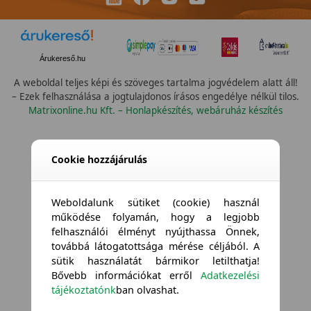
Árukereső.hu
A weboldal teljes képi és szöveges tartalma jogvédelem alatt áll!
– Ezek felhasználása a jogtulajdonos írásos engedélye nélkül tilos.
Matrixonline.hu Kft. – Honlapkészítés, webáruház készítés
Cookie hozzájárulás
Weboldalunk sütiket (cookie) használ
működése folyamán, hogy a legjobb
felhasználói élményt nyújthassa Önnek,
továbbá látogatottsága mérése céljából. A
sütik használatát bármikor letilthatja!
Bővebb információkat erről
Adatkezelési
tájékoztatónk
ban olvashat.