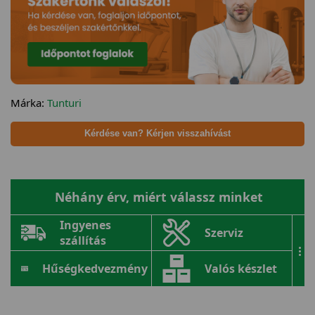
Márka:
Tunturi
Kérdése van? Kérjen visszahívást
Néhány érv, miért válassz minket
Ingyenes
Szerviz
szállítás
...
Hűségkedvezmény
Valós készlet