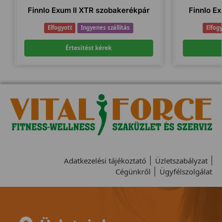
Finnlo Exum II XTR szobakerékpár
Finnlo E
Elfogyott
Ingyenes szállítás
Elfog
Értesítést kérek
Adatkezelési tájékoztató
Üzletszabályzat
Cégünkről
Ügyfélszolgálat