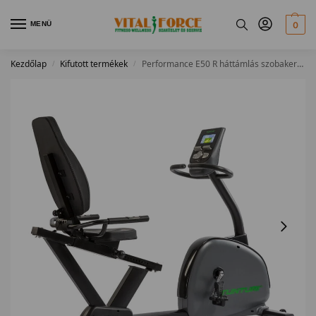
MENÜ
0
Kezdőlap
Kifutott termékek
Performance E50 R háttámlás szobakerékpár
/
/