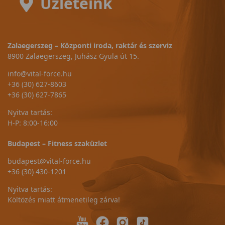
Üzleteink
Zalaegerszeg – Központi iroda, raktár és szerviz
8900 Zalaegerszeg, Juhász Gyula út 15.
info@vital-force.hu
+36 (30) 627-8603
+36 (30) 627-7865
Nyitva tartás:
H-P: 8:00-16:00
Budapest – Fitness szaküzlet
budapest@vital-force.hu
+36 (30) 430-1201
Nyitva tartás:
Költözés miatt átmenetileg zárva!