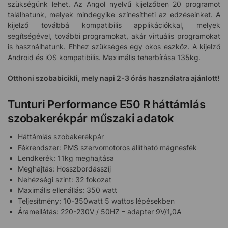
szükségünk lehet. Az Angol nyelvű kijelzőben 20 programot
találhatunk, melyek mindegyike színesítheti az edzéseinket. A
kijelző továbbá kompatibilis applikációkkal, melyek
segítségével, további programokat, akár virtuális programokat
is használhatunk. Ehhez szükséges egy okos eszköz. A kijelző
Android és iOS kompatibilis. Maximális teherbírása 135kg.
Otthoni szobabicikli, mely napi 2-3 órás használatra ajánlott!
Tunturi Performance E50 R háttámlás
szobakerékpár műszaki adatok
Háttámlás szobakerékpár
Fékrendszer: PMS szervomotoros állítható mágnesfék
Lendkerék: 11kg meghajtása
Meghajtás: Hosszbordásszíj
Nehézségi szint: 32 fokozat
Maximális ellenállás: 350 watt
Teljesítmény: 10-350watt 5 wattos lépésekben
Áramellátás: 220-230V / 50HZ – adapter 9V/1,0A