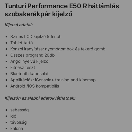
Tunturi Performance E50 R háttámlás
szobakerékpár kijelző
Kijelző adatai:
Színes LCD kijelző 5,5inch
Tablet tartó
Konzol irányítása: nyomógombok és tekerő gomb
Összes program: 20db
Angol nyelvű kijelző
Fitnesz teszt
Bluetooth kapcsolat
Applikációk: iConsole+ training and kinomap
Android /iOS kompatibilis
Kijelzőn az alábbi adatok láthatóak:
sebesség
idő
távolság
kalória