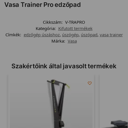
Vasa Trainer Pro edzőpad
Cikkszám:
V-TRAPRO
Kategória:
Kifutott termékek
Címkék:
edzőgép úszáshoz
,
úszógép
,
úszópad
,
vasa trainer
Márka:
Vasa
Szakértőink által javasolt termékek