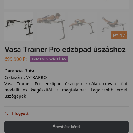
12
Vasa Trainer Pro edzőpad úszáshoz
699.900
Ft
INGYENES SZÁLLÍTÁS
Garancia:
3 év
Cikkszám:
V-TRAPRO
Vasa Trainer Pro edzőpad úszógép kínálatunkbvan több
modellt és kiegészítőt is megtalálhat. Legolcsóbb erdeti
úszógépek
Elfogyott
Értesítést kérek