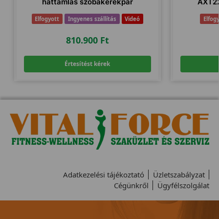
háttámlás szobakerékpár
AXT22
Elfogyott
Ingyenes szállítás
Videó
Elfog
810.900
Ft
Értesítést kérek
Adatkezelési tájékoztató
Üzletszabályzat
Cégünkről
Ügyfélszolgálat