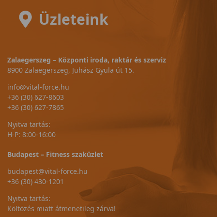
Üzleteink
Zalaegerszeg – Központi iroda, raktár és szerviz
8900 Zalaegerszeg, Juhász Gyula út 15.
info@vital-force.hu
+36 (30) 627-8603
+36 (30) 627-7865
Nyitva tartás:
H-P: 8:00-16:00
Budapest – Fitness szaküzlet
budapest@vital-force.hu
+36 (30) 430-1201
Nyitva tartás:
Költözés miatt átmenetileg zárva!