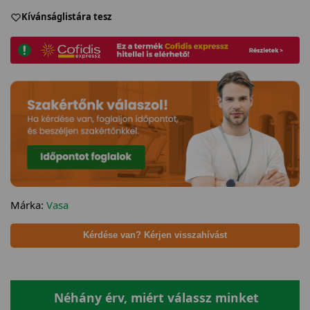
Kívánságlistára tesz
Márka:
Vasa
Kérdése van? Kérjen visszahívást
Néhány érv, miért válassz minket