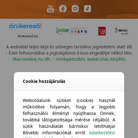
Árukereső.hu
A weboldal teljes képi és szöveges tartalma jogvédelem alatt áll!
– Ezek felhasználása a jogtulajdonos írásos engedélye nélkül tilos.
Matrixonline.hu Kft. – Honlapkészítés, webáruház készítés
Cookie hozzájárulás
Weboldalunk sütiket (cookie) használ
működése folyamán, hogy a legjobb
felhasználói élményt nyújthassa Önnek,
továbbá látogatottsága mérése céljából. A
sütik használatát bármikor letilthatja!
Bővebb információkat erről
Adatkezelési