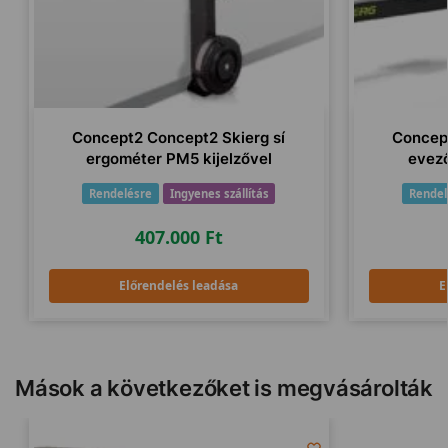
Concept2 Concept2 Skierg sí
Concep
ergométer PM5 kijelzővel
evező
Rendelésre
Ingyenes szállítás
Rendel
407.000
Ft
Előrendelés leadása
E
Mások a következőket is megvásárolták