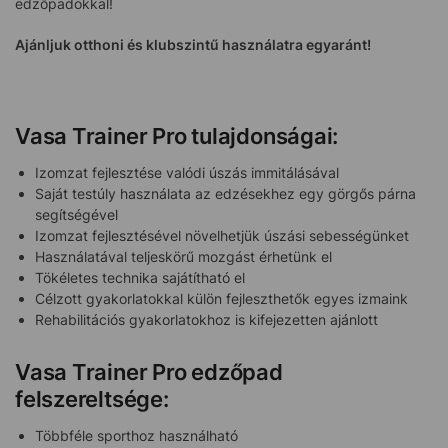
edzőpadokkal!
Ajánljuk otthoni és klubszintű használatra egyaránt!
Vasa Trainer Pro tulajdonságai:
Izomzat fejlesztése valódi úszás immitálásával
Saját testúly használata az edzésekhez egy görgős párna
segítségével
Izomzat fejlesztésével növelhetjük úszási sebességünket
Használatával teljeskörű mozgást érhetünk el
Tökéletes technika sajátítható el
Célzott gyakorlatokkal külön fejleszthetők egyes izmaink
Rehabilitációs gyakorlatokhoz is kifejezetten ajánlott
Vasa Trainer Pro edzőpad
felszereltsége:
Többféle sporthoz használható