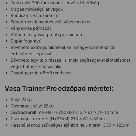
Több mint 200 funkcionális edzési lehetőség
Magas minőségű anyagok
Robusztos vázszerkezet
Edzett rozsdamentes acél vázszerkezet
Kényelmes párnázat
Állítható magasság több pozícióban
Dupla fogantyú
Bővíthető extra gumikötelekkel a nagyobb intenzitás
érdekében – opcionális
Bővíthető egy talp résszel is, mely segítségével lábtolásokat
végezhetünk – opcionális
Csapágyazott görgő rendszer
Vasa Trainer Pro edzőpad méretei:
Súly: 24kg
Csomagolt súly: 28kg
Összeszerelt mérete: (HxSZxM) 213 x 61 x 74-104cm
Csomagolt mérete: (HxSZxM) 213 x 61 x 33cm
Használatához szükséges ajánlott hely méret: 305 x 122cm