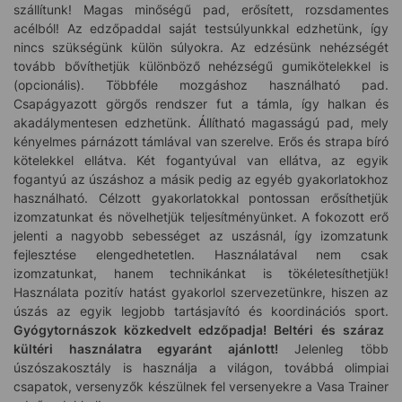
szállítunk! Magas minőségű pad, erősített, rozsdamentes
acélból! Az edzőpaddal saját testsúlyunkkal edzhetünk, így
nincs szükségünk külön súlyokra. Az edzésünk nehézségét
tovább bővíthetjük különböző nehézségű gumikötelekkel is
(opcionális). Többféle mozgáshoz használható pad.
Csapágyazott görgős rendszer fut a támla, így halkan és
akadálymentesen edzhetünk. Állítható magasságú pad, mely
kényelmes párnázott támlával van szerelve. Erős és strapa bíró
kötelekkel ellátva. Két fogantyúval van ellátva, az egyik
fogantyú az úszáshoz a másik pedig az egyéb gyakorlatokhoz
használható. Célzott gyakorlatokkal pontossan erősíthetjük
izomzatunkat és növelhetjük teljesítményünket. A fokozott erő
jelenti a nagyobb sebességet az uszásnál, így izomzatunk
fejlesztése elengedhetetlen. Használatával nem csak
izomzatunkat, hanem technikánkat is tökéletesíthetjük!
Használata pozitív hatást gyakorlol szervezetünkre, hiszen az
úszás az egyik legjobb tartásjavító és koordinációs sport.
Gyógytornászok közkedvelt edzőpadja! Beltéri és száraz
kültéri használatra egyaránt ajánlott!
Jelenleg több
úszószakosztály is használja a világon, továbbá olimpiai
csapatok, versenyzők készülnek fel versenyekre a Vasa Trainer