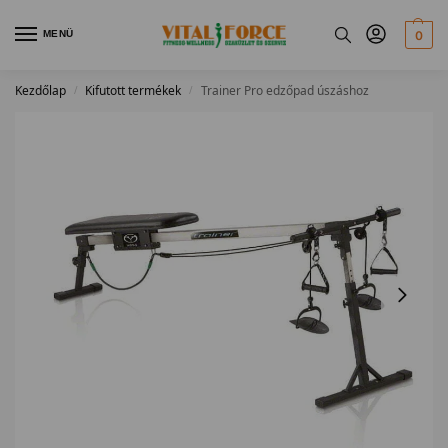
MENÜ
0
Kezdőlap
Kifutott termékek
Trainer Pro edzőpad úszáshoz
/
/