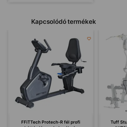
Kapcsolódó termékek
FFiTTech Protech-R fél profi
Tuff St