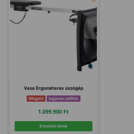
Vasa Ergométeres úszógép
Elfogyott
Ingyenes szállítás
1.099.900
Ft
Értesítést kérek