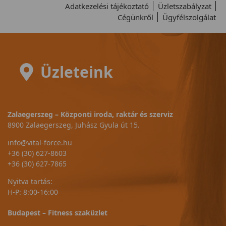
Adatkezelési tájékoztató
Üzletszabályzat
Cégünkről
Ügyfélszolgálat
Üzleteink
Zalaegerszeg – Központi iroda, raktár és szerviz
8900 Zalaegerszeg, Juhász Gyula út 15.
info@vital-force.hu
+36 (30) 627-8603
+36 (30) 627-7865
Nyitva tartás:
H-P: 8:00-16:00
Budapest – Fitness szaküzlet