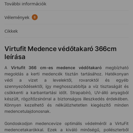
További információk
Vélemények
0
Cikkek
Virtufit Medence védőtakaró 366cm
leírása
A
Virtufit 366 cm-es medence védőtakaró
megbízható
megoldás a kerti medencék tisztán tartásához. Hatékonyan
védi a vizet a levelektől, rovaroktól és egyéb
szennyeződésektől, így meghosszabbítja a víz tisztaságát és
csökkenti a karbantartási időt. Strapabíró, UV-álló anyagból
készült, rögzítőzsinórral a biztonságos illeszkedés érdekében.
Könnyen kezelhető és nélkülözhetetlen kiegészítő minden
medencetulajdonosnak.
Gondoskodjon medencevize optimális védelméről a VirtuFit
medencetakarókkal. Ezek a kiváló minőségű, poliészterből