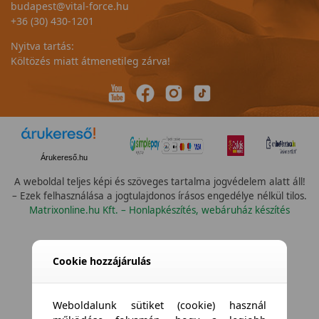
budapest@vital-force.hu
+36 (30) 430-1201
Nyitva tartás:
Költözés miatt átmenetileg zárva!
Árukereső.hu
A weboldal teljes képi és szöveges tartalma jogvédelem alatt áll!
– Ezek felhasználása a jogtulajdonos írásos engedélye nélkül tilos.
Matrixonline.hu Kft. – Honlapkészítés, webáruház készítés
Cookie hozzájárulás
Weboldalunk sütiket (cookie) használ