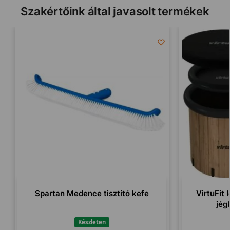
Szakértőink által javasolt termékek
Spartan Medence tisztító kefe
VirtuFit 
jég
Készleten