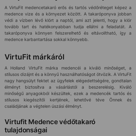
A VirtuFit medencetakaró erős és tartós védőréteget képez a
medence vize és a környezet között. A takaróponyva jobban
védi a vízben lévő klórt a naptól, ami azt jelenti, hogy a klór
tovább tart és hatékonyabban tudja ellátni a feladatát. A
takaróponyva könnyen felszerelhető és eltávolítható, így a
medence karbantartása sokkal könnyebb.
VirtuFit márkáról
A Holland VirtuFit márka medencéi a kiváló minőséget, a
stílusos dizájnt és a könnyű használhatóságot ötvözik. A VirtuFit
nagy hangsúlyt fektet az ügyfelek elégedettségére, gondtalan
élményt biztosítva a vásárlástól a beszerelésig. Kiváló
minőségű anyagokból készültek, ezek a medencék tartós és
stílusos kiegészítői kertjének, lehetővé téve Önnek és
családjának a végtelen úszási élményt.
Virtufit Medence védőtakaró
tulajdonságai