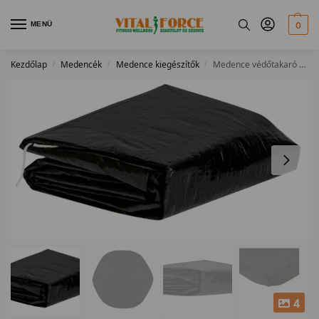
MENÜ
0
Kezdőlap
Medencék
Medence kiegészítők
Medence védőtakaró 366cm
/
/
/
4