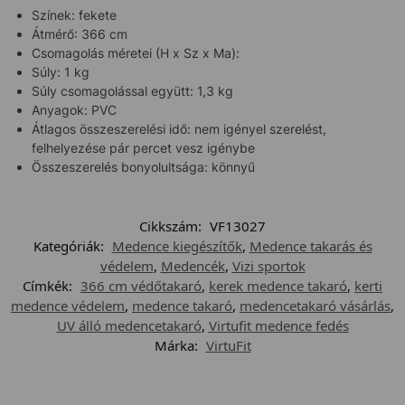
Színek: fekete
Átmérő: 366 cm
Csomagolás méretei (H x Sz x Ma):
Súly: 1 kg
Súly csomagolással együtt: 1,3 kg
Anyagok: PVC
Átlagos összeszerelési idő: nem igényel szerelést,
felhelyezése pár percet vesz igénybe
Összeszerelés bonyolultsága: könnyű
Cikkszám:
VF13027
Kategóriák:
Medence kiegészítők
,
Medence takarás és
védelem
,
Medencék
,
Vizi sportok
Címkék:
366 cm védőtakaró
,
kerek medence takaró
,
kerti
medence védelem
,
medence takaró
,
medencetakaró vásárlás
,
UV álló medencetakaró
,
Virtufit medence fedés
Márka:
VirtuFit