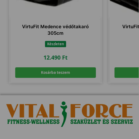
VirtuFit Medence védőtakaró
VirtuFi
305cm
Készleten
12.490
Ft
Kosárba teszem