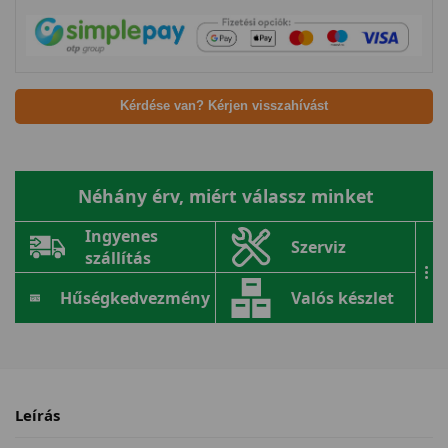
Kérdése van? Kérjen visszahívást
Néhány érv, miért válassz minket
Ingyenes
Szerviz
szállítás
...
Hűségkedvezmény
Valós készlet
Leírás