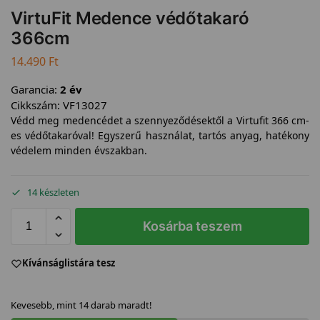
VirtuFit Medence védőtakaró
366cm
14.490
Ft
Garancia:
2 év
Cikkszám:
VF13027
Védd meg medencédet a szennyeződésektől a Virtufit 366 cm-
es védőtakaróval! Egyszerű használat, tartós anyag, hatékony
védelem minden évszakban.
14 készleten
Kosárba teszem
Kívánságlistára tesz
Kevesebb, mint 14 darab maradt!