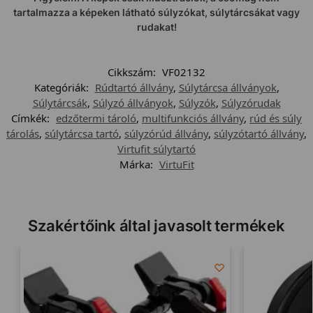
tartalmazza a képeken látható súlyzókat, súlytárcsákat vagy
rudakat!
Cikkszám:
VF02132
Kategóriák:
Rúdtartó állvány
,
Súlytárcsa állványok
,
Súlytárcsák
,
Súlyzó állványok
,
Súlyzók
,
Súlyzórudak
Címkék:
edzőtermi tároló
,
multifunkciós állvány
,
rúd és súly
tárolás
,
súlytárcsa tartó
,
súlyzórúd állvány
,
súlyzótartó állvány
,
Virtufit súlytartó
Márka:
VirtuFit
Szakértőink által javasolt termékek