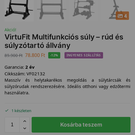
4
Akció!
VirtuFit Multifunkciós súly – rúd és
súlyzótartó állvány
78.800
Ft
89.900
Ft
-12%
INGYENES SZÁLLÍTÁS
Garancia:
2 év
Cikkszám:
VF02132
Masszív és helytakarékos megoldás a súlytárcsák és
súlyzórudak rendszerezésére. Ideális otthoni vagy edzőtermi
használatra.
1 készleten
Kosárba teszem