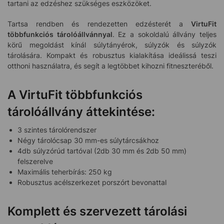
tartani az edzéshez szükséges eszközöket.
Tartsa rendben és rendezetten edzésterét a
VirtuFit
többfunkciós tárolóállvánnyal
. Ez a sokoldalú állvány teljes
körű megoldást kínál súlytányérok, súlyzók és súlyzók
tárolására. Kompakt és robusztus kialakítása ideálissá teszi
otthoni használatra, és segít a legtöbbet kihozni fitneszteréből.
A VirtuFit többfunkciós
tárolóállvány áttekintése:
3 szintes tárolórendszer
Négy tárolócsap 30 mm-es súlytárcsákhoz
4db súlyzórúd tartóval (2db 30 mm és 2db 50 mm)
felszerelve
Maximális teherbírás: 250 kg
Robusztus acélszerkezet porszórt bevonattal
Komplett és szervezett tárolási