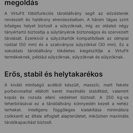
megoldás
A VirtuFit többfunkciós tárolóállvány segít az edzésterek
rendezett és hatékony elrendezésében. A három tágas szint
bőséges helyet biztosít a súlyzóknak, míg az oldalsó négy
tányértartó biztosítja a súlytányérok biztonságos és szervezett
tárolását. Ezenkívül a súlyzótartók kompatibilisek az olimpiai
rúddal (50 mm) és a szabványos súlyzókkal (30 mm). Ez a
sokoldalú tárolóállvány tökéletes kiegészítője a VirtuFit
termékeknek, például súlyzóknak, súlyzóknak és súlyzóknak.
Erős, stabil és helytakarékos
A kiváló minőségű acélból készült, masszív, matt fekete
porbevonattal ellátott keret maximális stabilitást, valamint
kopás és rozsda elleni védelmet biztosít. A 250 kg-os
teherbírásával ez a tárolóállvány könnyedén kezeli a nehéz
terheket. Intelligens függőleges kialakítása minimálisra
csökkenti az általa elfoglalt alapterületet, miközben maximális
tárolókapacitást biztosít.