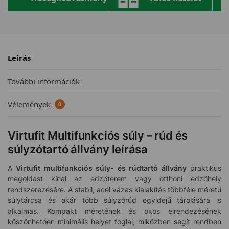
Leírás
További információk
Vélemények
0
Virtufit Multifunkciós súly – rúd és
súlyzótartó állvány leírása
A
Virtufit multifunkciós súly- és rúdtartó állvány
praktikus
megoldást kínál az edzőterem vagy otthoni edzőhely
rendszerezésére. A stabil, acél vázas kialakítás többféle méretű
súlytárcsa és akár több súlyzórúd egyidejű tárolására is
alkalmas. Kompakt méretének és okos elrendezésének
köszönhetően minimális helyet foglal, miközben segít rendben