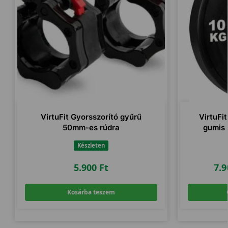
VirtuFit Gyorsszorító gyűrű
VirtuFi
50mm-es rúdra
gumis 
Készleten
5.900
Ft
7.
Kosárba teszem