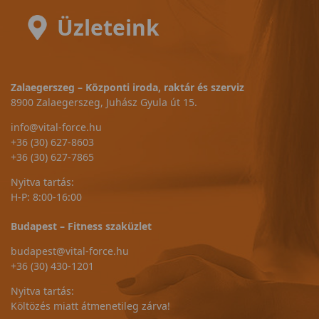
Üzleteink
Zalaegerszeg – Központi iroda, raktár és szerviz
8900 Zalaegerszeg, Juhász Gyula út 15.
info@vital-force.hu
+36 (30) 627-8603
+36 (30) 627-7865
Nyitva tartás:
H-P: 8:00-16:00
Budapest – Fitness szaküzlet
budapest@vital-force.hu
+36 (30) 430-1201
Nyitva tartás:
Költözés miatt átmenetileg zárva!