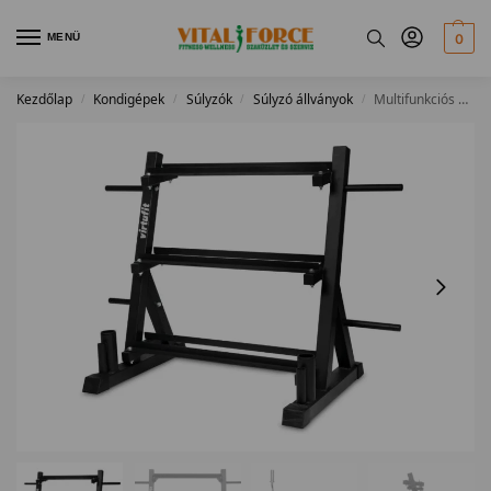
MENÜ
0
Kezdőlap
Kondigépek
Súlyzók
Súlyzó állványok
Multifunkciós súly – rúd és súlyzótartó állvány
/
/
/
/