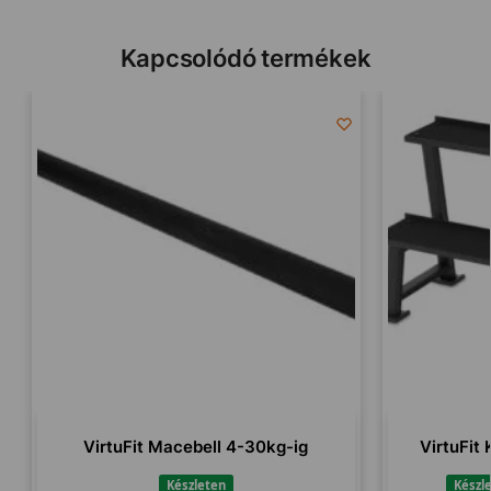
Kapcsolódó termékek
VirtuFit Macebell 4-30kg-ig
VirtuFit 
Készleten
Készl