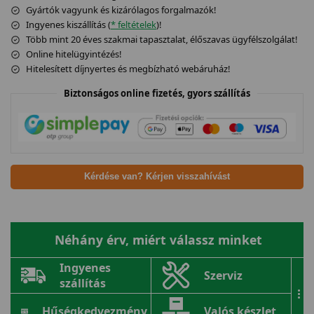
Gyártók vagyunk és kizárólagos forgalmazók!
Ingyenes kiszállítás (
* feltételek
)!
Több mint 20 éves szakmai tapasztalat, élőszavas ügyfélszolgálat!
Online hitelügyintézés!
Hitelesített díjnyertes és megbízható webáruház!
Biztonságos online fizetés, gyors szállítás
Kérdése van? Kérjen visszahívást
Néhány érv, miért válassz minket
Ingyenes
Szerviz
szállítás
...
Hűségkedvezmény
Valós készlet