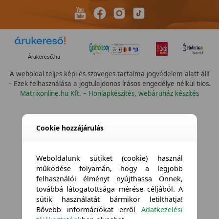
Árukereső.hu
A weboldal teljes képi és szöveges tartalma jogvédelem alatt áll!
– Ezek felhasználása a jogtulajdonos írásos engedélye nélkül tilos.
Matrixonline.hu Kft. – Honlapkészítés, webáruház készítés
Cookie hozzájárulás
Weboldalunk sütiket (cookie) használ
működése folyamán, hogy a legjobb
felhasználói élményt nyújthassa Önnek,
továbbá látogatottsága mérése céljából. A
sütik használatát bármikor letilthatja!
Bővebb információkat erről
Adatkezelési