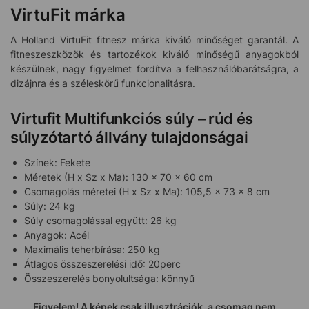
VirtuFit márka
A Holland VirtuFit fitnesz márka kiváló minőséget garantál. A
fitneszeszközök és tartozékok kiváló minőségű anyagokból
készülnek, nagy figyelmet fordítva a felhasználóbarátságra, a
dizájnra és a széleskörű funkcionalitásra.
Virtufit Multifunkciós súly – rúd és
súlyzótartó állvány tulajdonságai
Színek: Fekete
Méretek (H x Sz x Ma): 130 x 70 x 60 cm
Csomagolás méretei (H x Sz x Ma): 105,5 x 73 x 8 cm
Súly: 24 kg
Súly csomagolással együtt: 26 kg
Anyagok: Acél
Maximális teherbírása: 250 kg
Átlagos összeszerelési idő: 20perc
Összeszerelés bonyolultsága: könnyű
Figyelem! A képek csak illusztrációk, a csomag nem