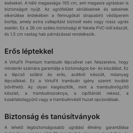
eséseket. A háló magassága 165 cm, ami magasra ugrásban is
biztonságot nyújt. Az ugrófelület sérüléseinek és sebeinek
elkerülése érdekében a fémrugókat strapabíró védőperem
borítja, amely extra csillapítást biztosít esés vagy rossz ugrás
esetén. Ez a 26 cm széles biztonsági él fekete PVC-ből készült,
és 1,5 cm vastag hab párnázással rendelkezik.
Erős léptekkel
A VirtuFit Premium trambulin lépcsővel van felszerelve, hogy
mindenki számára garantálja a biztonságos be- és kiszállást. Ez
a lépcső szilárd és erős, acélból készült, műanyag
lépcsőkkel. Ez a VirtuFit trambulin igény szerint tovább
bővíthető. Az olyan kiegészítők, mint a trambulinrögzítő
készlet, a trambulinszoknya, a cipőtároló rekesz, a
kosárlabdagyűrű vagy a trambulinvédő huzat opcionálisak.
Biztonság és tanúsítványok
A lehető legbiztonságosabb ugrálási élmény garantálása