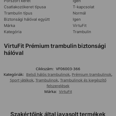
Porszórt keret
Igen
Csatlakozókeret típusa
T-kapcsolat
Trambulin típus
Normál
Biztonsági hálóval együtt
Igen
Márka
VirtuFit
Kategória
Trambulin
VirtuFit Prémium trambulin biztonsági
hálóval
Cikkszám:
VF06003-366
Kategóriák:
Belső hálós trambulinok
,
Prémium trambulinok
,
Sport játékok
,
Trambulinok
,
Trambulinok és kiegészítő
felszerelések
Márka:
VirtuFit
Szakértőink által javasolt termékek