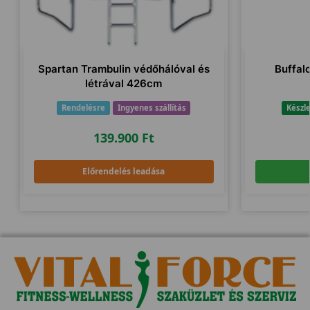
Spartan Trambulin védőhálóval és
Buffalo
létrával 426cm
Rendelésre
Ingyenes szállítás
Készl
139.900
Ft
Előrendelés leadása