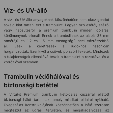
Víz- és UV-álló
A víz- és UV-álló anyagoknak köszönhetően nem okoz gondot
sokáig kint tartani ezt a trambulint. Legyen szó esőről, szélről
vagy napsütésről, a prémium trambulin minden időjárási
körülménynek ellenáll. Ennek a trambulinnak az alapja 38 mm
átmérőjű és 1,2 és 1,5 mm vastagságú acél vázrészekből
áll. Ezek a keretrészek a rugókhoz hasonlóan
horganyzottak. Ezenkívül a csövek porszórt feketék. Mindezek
a tulajdonságok ellenállóvá teszik a trambulint a rozsdával és a
korrózióval szemben.
Trambulin védőhálóval és
biztonsági betéttel
A VirtuFit Premium trambulin kétoldalas cipzárral ellátott
biztonsági hálót tartalmaz, amely mindkét oldalról nyitható.
Üvegszálas konstrukciójának köszönhetően a háló szorosan
megfeszül az ugrási területen, és megakadályozza az