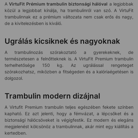
A
VirtuFit Prémium trambulin biztonsági hálóval
a legjobbak
közül a legjobbat kínálja, ha trambulinról van szó. A VirtuFit
trambulinnak ez a prémium változata nem csak erős és nagy,
de a kivitelezésben is kiváló.
Ugrálás kicsiknek és nagyoknak
A trambulinozás szórakoztató a gyerekeknek, de
természetesen a felnőtteknek is. A VirtuFit Premium trambulin
terhelhetősége 150 kg. Az ugrálással rengeteget
szórakozhatsz, miközben a fitségeden és a kalóriaégetésen is
dolgozol.
Trambulin modern dizájnal
A Virtufit Premium trambulin teljes egészében fekete színben
kapható. Ez azt jelenti, hogy a fémvázat, a lépcsőket és a
biztonsági hálócsöveket is végigfestik. Ez modern és elegáns
megjelenést kölcsönöz a trambulinnak, akár mint egy kiállítás a
kertedben.