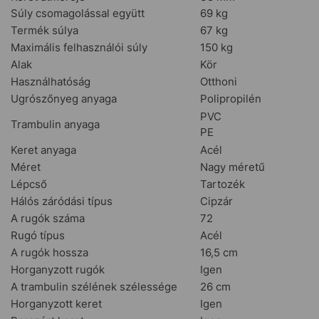
Súly csomagolással együtt
69 kg
Termék súlya
67 kg
Maximális felhasználói súly
150 kg
Alak
Kör
Használhatóság
Otthoni
Ugrószőnyeg anyaga
Polipropilén
PVC
Trambulin anyaga
PE
Keret anyaga
Acél
Méret
Nagy méretű
Lépcső
Tartozék
Hálós záródási típus
Cipzár
A rugók száma
72
Rugó típus
Acél
A rugók hossza
16,5 cm
Horganyzott rugók
Igen
A trambulin szélének szélessége
26 cm
Horganyzott keret
Igen