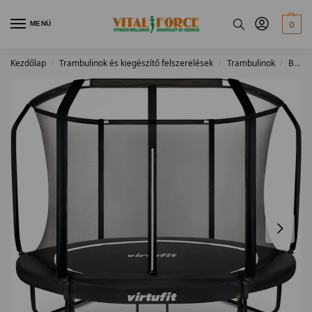
MENÜ
0
Kezdőlap
Trambulinok és kiegészítő felszerelések
Trambulinok
Belső hálós trambulinok
/
/
/