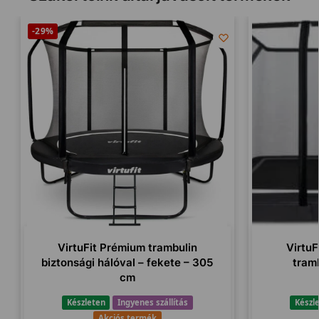
-29%
VirtuFit Prémium trambulin
VirtuF
biztonsági hálóval – fekete – 305
tram
cm
Készleten
Ingyenes szállítás
Készl
Akciós termék