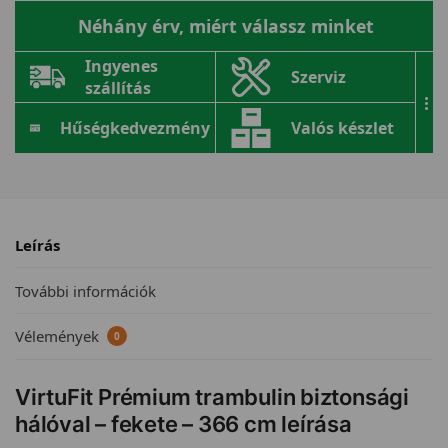
Néhány érv, miért válassz minket
Ingyenes
Szerviz
szállítás
...
Hűségkedvezmény
Valós készlet
Leírás
További információk
Vélemények
0
VirtuFit Prémium trambulin biztonsági
hálóval – fekete – 366 cm leírása