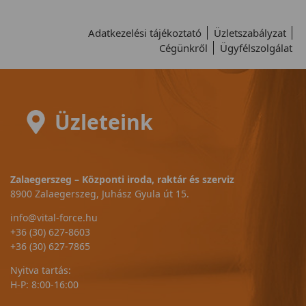
Adatkezelési tájékoztató
Üzletszabályzat
Cégünkről
Ügyfélszolgálat
Üzleteink
Zalaegerszeg – Központi iroda, raktár és szerviz
8900 Zalaegerszeg, Juhász Gyula út 15.
info@vital-force.hu
+36 (30) 627-8603
+36 (30) 627-7865
Nyitva tartás:
H-P: 8:00-16:00