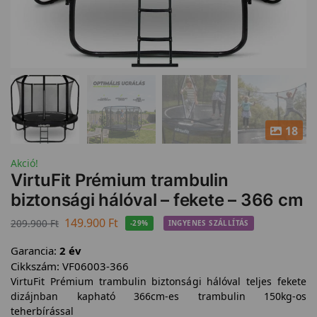
18
Akció!
VirtuFit Prémium trambulin
biztonsági hálóval – fekete – 366 cm
149.900
Ft
209.900
Ft
-29%
INGYENES SZÁLLÍTÁS
Garancia:
2 év
Cikkszám:
VF06003-366
VirtuFit Prémium trambulin biztonsági hálóval teljes fekete
dizájnban kapható 366cm-es trambulin 150kg-os
teherbírással