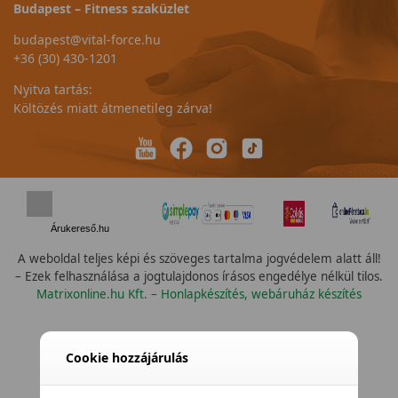
Budapest – Fitness szaküzlet
budapest@vital-force.hu
+36 (30) 430-1201
Nyitva tartás:
Költözés miatt átmenetileg zárva!
Árukereső.hu
A weboldal teljes képi és szöveges tartalma jogvédelem alatt áll!
– Ezek felhasználása a jogtulajdonos írásos engedélye nélkül tilos.
Matrixonline.hu Kft. – Honlapkészítés, webáruház készítés
Cookie hozzájárulás