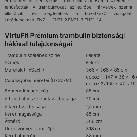
érdekében minden VirtuFit trambulint alaposan teszteltek és
tanúsítottak. A trambulinokat az európai irányelvek szerint
ellenőrzik, és megfelelnek a következő vizsgálati
kritériumoknak: EN71-1 EN71-2 EN71-3 EN71-14
VirtuFit Prémium trambulin biztonsági
hálóval tulajdonságai
Trambulin szélének színe
Fekete
Színek
Fekete
Méretek (HxSzxH)
366 x 366 x 85 cm
doboz 1: 147 x 38 x 16
Csomagolás méretei (HxSzxM)
doboz 3: 109 x 42 x 16
Bemeneti magasság
85 cm
A trambulin szélének vastagsága
20 mm
A keret vastagsága
1,5 mm
Keret magassága
85 cm
Átmérő
366 cm
Ugrószőnyeg átmérője
318 cm
Keret átmérője
38 mm