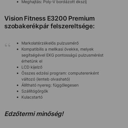
Meghajtás: Poly-V bordázott ékszíj
Vision Fitness E3200 Premium
szobakerékpár felszereltsége:
Markolatérzékelős pulzusmérő
Kompatibilis a mellkasi övekke, melyek
segítségével EKG pontosságú pulzusmérést
érhetünk el
LCD kijelző
Összes edzési program: computerenként
változó (lenteb olvasható)
Állítható nyereg: függőlegesen
Szállítógörgők
Kulacstartó
Edzőtermi minőség!