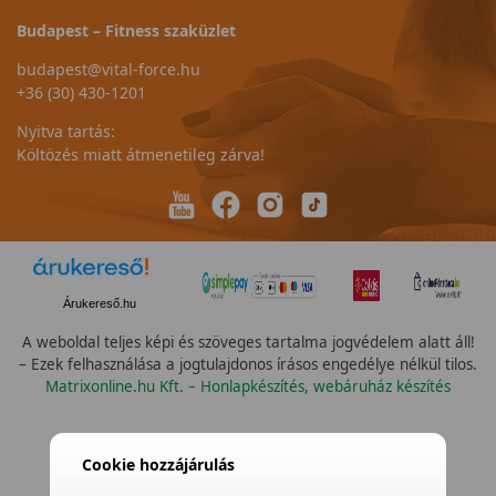
Budapest – Fitness szaküzlet
budapest@vital-force.hu
+36 (30) 430-1201
Nyitva tartás:
Költözés miatt átmenetileg zárva!
Árukereső.hu
A weboldal teljes képi és szöveges tartalma jogvédelem alatt áll!
– Ezek felhasználása a jogtulajdonos írásos engedélye nélkül tilos.
Matrixonline.hu Kft. – Honlapkészítés, webáruház készítés
Cookie hozzájárulás