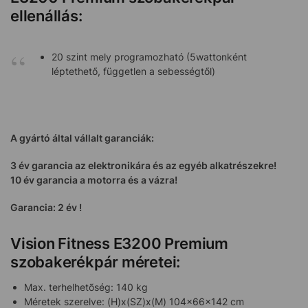
ellenállás:
20 szint mely programozható (5wattonként
léptethető, független a sebességtől)
A gyártó által vállalt garanciák:
3 év garancia az elektronikára és az egyéb alkatrészekre!
10 év garancia a motorra és a vázra!
Garancia: 2 év !
Vision Fitness E3200 Premium
szobakerékpár méretei:
Max. terhelhetõség: 140 kg
Méretek szerelve: (H)x(SZ)x(M) 104x66x142 cm