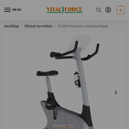
MENÜ
0
Kezdőlap
Kifutott termékek
E3200 Premium szobakerékpár
/
/