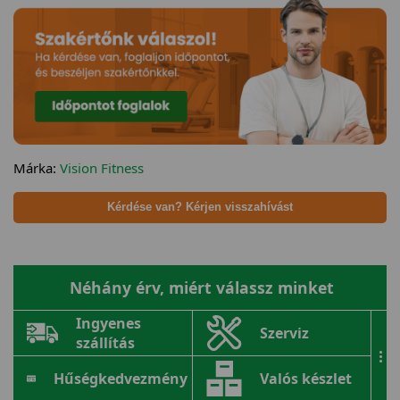
Márka:
Vision Fitness
Kérdése van? Kérjen visszahívást
Néhány érv, miért válassz minket
Ingyenes
Szerviz
szállítás
...
Hűségkedvezmény
Valós készlet