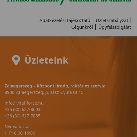
Adatkezelési tájékoztató
Üzletszabályzat
Cégünkről
Ügyfélszolgálat
Üzleteink
Zalaegerszeg – Központi iroda, raktár és szerviz
8900 Zalaegerszeg, Juhász Gyula út 15.
info@vital-force.hu
+36 (30) 627-8603
+36 (30) 627-7865
Nyitva tartás:
H-P: 8:00-16:00