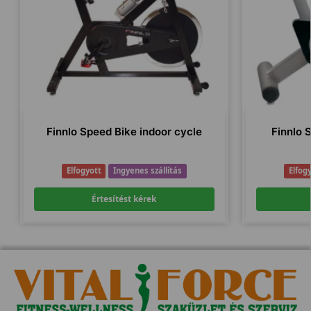
Finnlo Speed Bike indoor cycle
Finnlo 
Elfogyott
Ingyenes szállítás
Elfog
Értesítést kérek