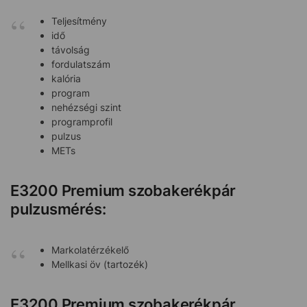
Teljesítmény
idő
távolság
fordulatszám
kalória
program
nehézségi szint
programprofil
pulzus
METs
E3200 Premium szobakerékpár
pulzusmérés:
Markolatérzékelő
Mellkasi öv (tartozék)
E3200 Premium szobakerékpár