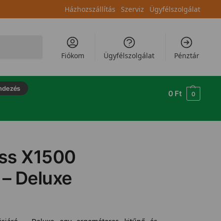
Házhozszállítás
Szerviz
Ügyfélszolgálat
Keresés
Fiókom
Ügyfélszolgálat
Pénztár
ndezés
0
Ft
0
ess X1500
ó – Deluxe