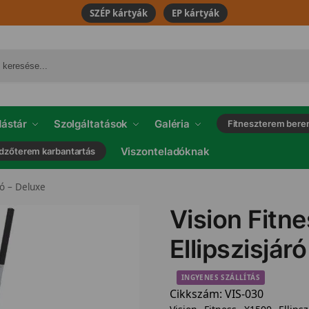
SZÉP kártyák
EP kártyák
ástár
Szolgáltatások
Galéria
Fitneszterem bere
Viszonteladóknak
dzőterem karbantartás
ró – Deluxe
Vision Fitn
Ellipszisjár
INGYENES SZÁLLÍTÁS
Cikkszám:
VIS-030