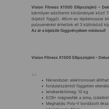
Vision Fitness X1500 Ellipszisjáró – Del
bármilyen edzőtermi körülmények közt! Ter
(kijelző függő). 46cm-es lépéshosszal b
pulzusmérést érhetünk el! 3 különböző kij
Az ár a kijelzők függvényében módosul!
Vision Fitness X1500 Ellipszisjáró – Delu
fékrendszer: elektromosan állíth
fordulatszámtól független ellenáll
lendkeréktömeg: 10 kg
ECB+ mágnesfék a sima, ízületkí
Meghajtás: Poly-V bordázott ékszí