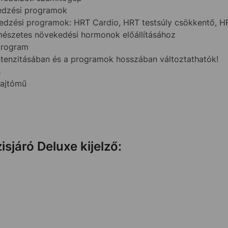
 edzési programok
 edzési programok: HRT Cardio, HRT testsúly csökkentő, H
mészetes növekedési hormonok előállításához
program
ntenzitásában és a programok hosszában változtathatók!
s
hajtómű
isjáró Deluxe kijelző: