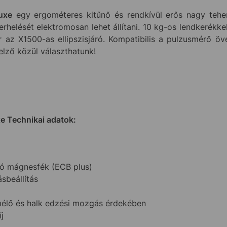
uxe
egy ergométeres kitűnő és rendkívül erős nagy teherbí
helését elektromosan lehet állítani. 10 kg-os lendkerékke
ír az X1500-as ellipszisjáró. Kompatibilis a pulzusmérő ö
elző közül választhatunk!
xe Technikai adatok:
ató mágnesfék (ECB plus)
ásbeállítás
mélő és halk edzési mozgás érdekében
j