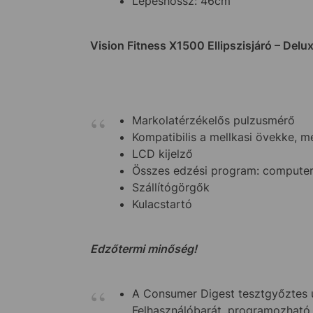
Lépéshossz: 46cm
Vision Fitness X1500 Ellipszisjáró – Delu
Markolatérzékelős pulzusmérő
Kompatibilis a mellkasi övekke, 
LCD kijelző
Összes edzési program: computere
Szállítógörgők
Kulacstartó
Edzőtermi minőség!
A Consumer Digest tesztgyőztes u
Felhasználóbarát, programozható 