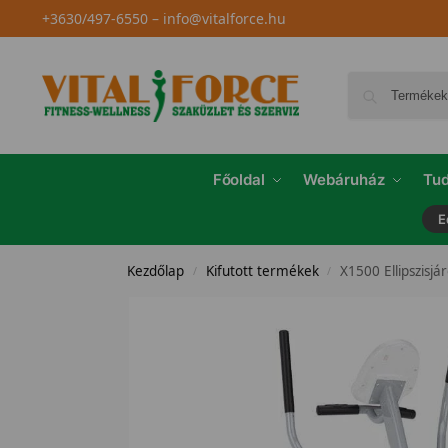
+3630/497-6550
–
info@vitalforce.hu
Főoldal
Webáruház
Tud
E
Kezdőlap
Kifutott termékek
X1500 Ellipszisjá
/
/