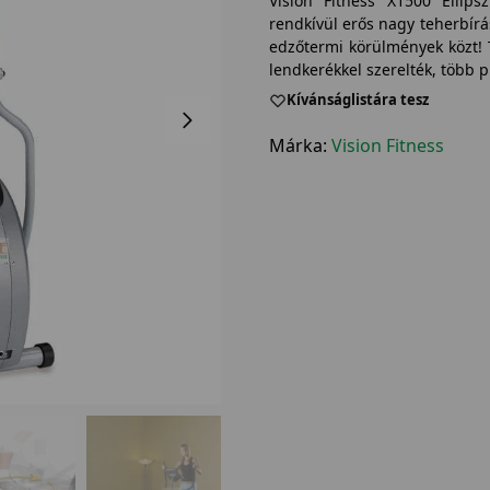
Vision Fitness X1500 Ellip
rendkívül erős nagy teherbírá
edzőtermi körülmények közt! T
lendkerékkel szerelték, több p
Kívánságlistára tesz
Márka:
Vision Fitness