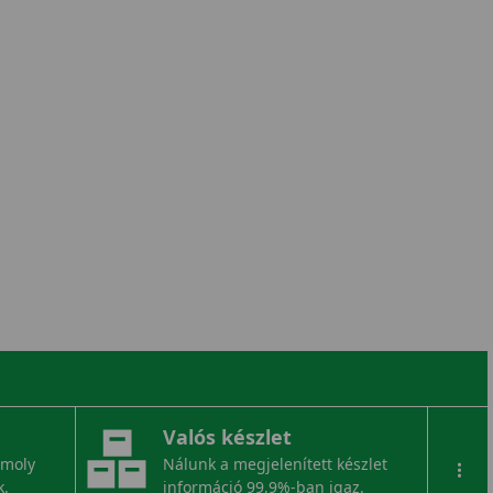
Valós készlet
omoly
Nálunk a megjelenített készlet
...
k.
információ 99,9%-ban igaz.