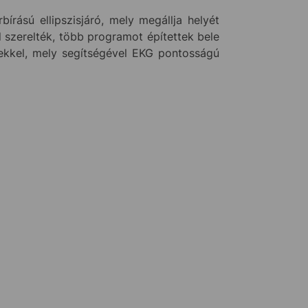
rású ellipszisjáró, mely megállja helyét
l szerelték, több programot építettek bele
vekkel, mely segítségével EKG pontosságú