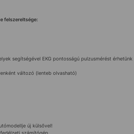
xe
felszereltsége:
melyek segítségével EKG pontosságú pulzusmérést érhetünk 
nként változó (lenteb olvasható)
tómodellje új külsővel!
fedélzeti számítógép