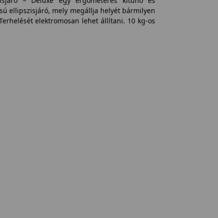
szisjáró – Deluxe egy ergométeres kitűnő és
sú ellipszisjáró, mely megállja helyét bármilyen
erhelését elektromosan lehet állítani. 10 kg-os