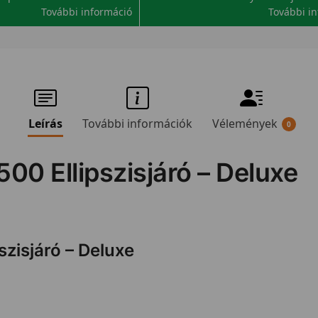
További információ
További i
Leírás
További információk
Vélemények
0
500 Ellipszisjáró – Deluxe
szisjáró – Deluxe