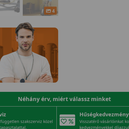
4
Néhány érv, miért válassz minket
viz
Hűségkedvezmény
független szakszerviz közel
Visszatérő vásárlóinkat k
tapasztalattal.
kedvezményekkel díjazzu