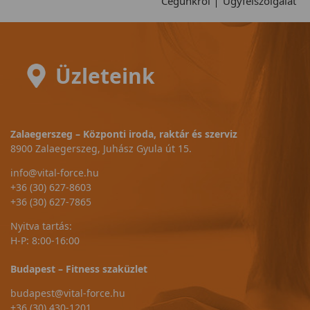
Cégünkről
Ügyfélszolgálat
Üzleteink
Zalaegerszeg – Központi iroda, raktár és szerviz
8900 Zalaegerszeg, Juhász Gyula út 15.
info@vital-force.hu
+36 (30) 627-8603
+36 (30) 627-7865
Nyitva tartás:
H-P: 8:00-16:00
Budapest – Fitness szaküzlet
budapest@vital-force.hu
+36 (30) 430-1201