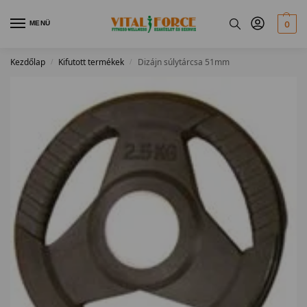
MENÜ
0
Kezdőlap
Kifutott termékek
Dizájn súlytárcsa 51mm
/
/