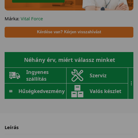
Márka:
Vital Force
Kérdése van? Kérjen visszahívást
Néhány érv, miért válassz minket
Ingyenes
Szerviz
szállítás
...
Hűségkedvezmény
Valós készlet
Leírás