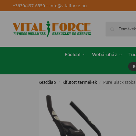
+3630/497-6550
–
info@vitalforce.hu
Főoldal
Webáruház
Tud
E
Kezdőlap
Kifutott termékek
Pure Black szob
/
/