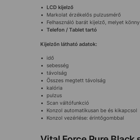
LCD kijelző
Markolat érzékelős pulzusmérő
Felhasználó barát kijelző, melyet könny
Telefon / Tablet tartó
Kijelzőn látható adatok:
idő
sebesség
távolság
Összes megtett távolság
kalória
pulzus
Scan váltófunkció
Konzol automatikusan be és kikapcsol
Konzol vezérlése: érintőgombbal
Vital Force Pure Black