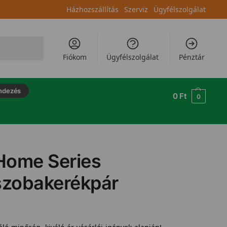
Házhozszállítás
Szerviz
Ügyfélszolgálat
Keresés
Fiókom
Ügyfélszolgálat
Pénztár
ndezés
0
Ft
0
 Home Series
szobakerékpár