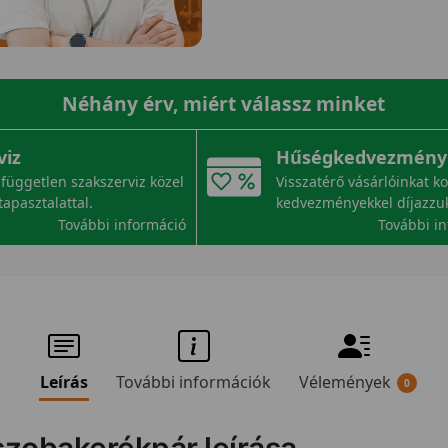
Néhány érv, miért válassz minket
viz
Hűségkedvezmény
független szakszerviz közel
Visszatérő vásárlóinkat k
tapasztalattal.
kedvezményekkel díjazzu
További információ
További i
Leírás
További információk
Vélemények
0
 szobakerékpár leírása