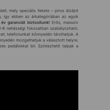
ell, mely speciális fekete – piros dizájnt
eg, így ebben az árkategóriában az egyik
 év garanciát biztosítunk!
Erős, masszív
y 1-8 nehézségi fokozatban szabályozható.
t, telefonunkat könnyedén tárolhatjuk. A
nnyedén mozgathatjuk a választott helyre.
es pedálokkal bír. Szintezhető talpak a