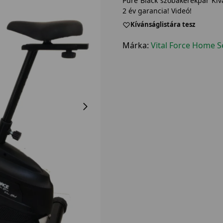
Pure Black szobakerékpár Kivá
2 év garancia! Videó!
Kívánságlistára tesz
Márka:
Vital Force Home S