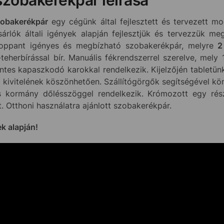
zobakerékpár
egy cégünk által fejlesztett és tervezett mod
árlók általi igények alapján fejlesztjük és tervezzük m
Roppant igényes és megbízható szobakerékpár, melyre
2
teherbírással bír. Manuális fékrendszerrel szerelve, mel
es kapaszkodó karokkal rendelkezik. Kijelzőjén tabletünke
kivitelének köszönhetően. Szállítógörgők segítségével kö
és kormány dőlésszöggel rendelkezik. Krómozott egy rész
t. Otthoni használatra ajánlott szobakerékpár.
ek alapján!