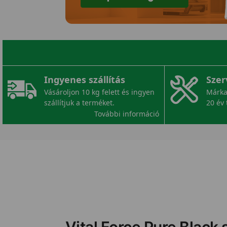
Ingyenes szállítás
Szer
Vásároljon 10 kg felett és ingyen
Márka
szállítjuk a terméket.
20 év 
További információ
Vital Force Pure Black