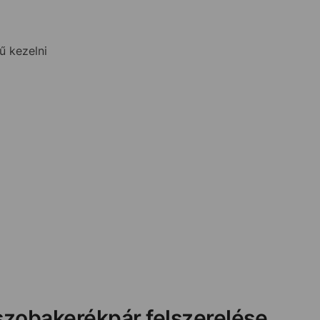
ű kezelni
 szobakerékpár felszerelése