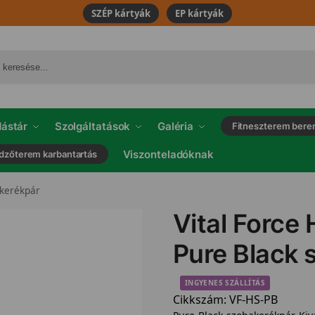
SZÉP kártyák
EP kártyák
ástár
Szolgáltatások
Galéria
Fitneszterem bere
Viszonteladóknak
dzőterem karbantartás
akerékpár
Vital Force
Pure Black 
INGYENES SZÁLLÍTÁS
Cikkszám:
VF-HS-PB