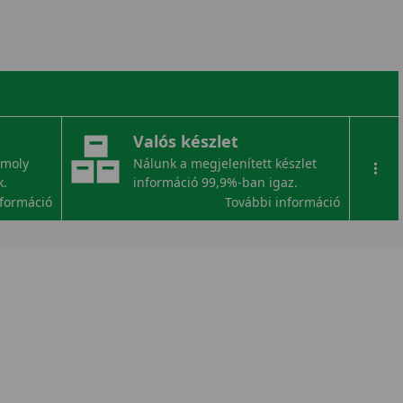
Valós készlet
omoly
Nálunk a megjelenített készlet
...
k.
információ 99,9%-ban igaz.
nformáció
További információ