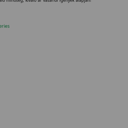
ló minőség, kiváló ár vásárlói igények alapján!
eries